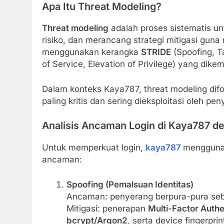
Apa Itu Threat Modeling?
Threat modeling
adalah proses sistematis un
risiko, dan merancang strategi mitigasi guna
menggunakan kerangka
STRIDE
(Spoofing, T
of Service, Elevation of Privilege) yang dik
Dalam konteks Kaya787, threat modeling difok
paling kritis dan sering dieksploitasi oleh pe
Analisis Ancaman Login di Kaya787 d
Untuk memperkuat login,
kaya787
menggunak
ancaman:
Spoofing (Pemalsuan Identitas)
Ancaman: penyerang berpura-pura seb
Mitigasi: penerapan
Multi-Factor Authe
bcrypt/Argon2
, serta device fingerprin