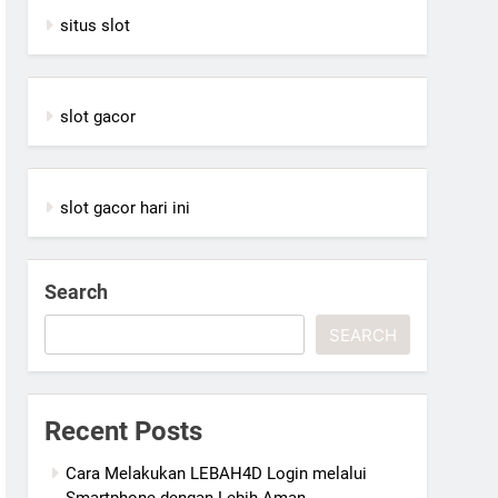
situs slot
slot gacor
slot gacor hari ini
Search
SEARCH
Recent Posts
Cara Melakukan LEBAH4D Login melalui