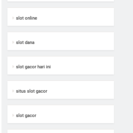
slot online
slot dana
slot gacor hari ini
situs slot gacor
slot gacor