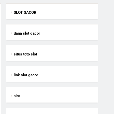
SLOT GACOR
dana slot gacor
situs toto slot
link slot gacor
slot