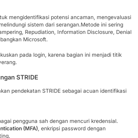
tuk mengidentifikasi potensi ancaman, mengevaluasi
 melindungi sistem dari serangan.Metode ini sering
ampering, Repudiation, Information Disclosure, Denial
embangkan Microsoft.
uskan pada login, karena bagian ini menjadi titik
nyerang.
engan STRIDE
an pendekatan STRIDE sebagai acuan identifikasi
agai pengguna sah dengan mencuri kredensial.
ntication (MFA)
, enkripsi password dengan
ting.