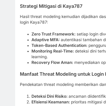
Strategi Mitigasi di Kaya787
Hasil threat modeling kemudian dijadikan dasa
login Kaya787:
Zero Trust Framework:
setiap login di
Adaptive MFA:
autentikasi tambahan dip
Token-Based Authentication:
pengguna
Monitoring Real-Time:
deteksi dini ter
learning.
Recovery Flow Aman:
menyediakan opsi 
Manfaat Threat Modeling untuk Login
Pendekatan threat modeling memberikan dampa
Deteksi Dini Risiko:
ancaman diidentifika
Efisiensi Keamanan:
prioritas mitigasi