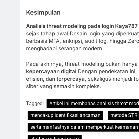
Kesimpulan
Analisis threat modeling pada login Kaya787
sejak tahap awal.Desain login yang diperku
berbasis MFA, enkripsi, audit log, hingga Zer
menghadapi serangan modern.
Pada akhirnya, threat modeling bukan hanya
kepercayaan digital
.Dengan pendekatan ini
efisien, dan terpercaya
, sekaligus menjadi f
siber yang semakin kompleks.
Tagged:
Artikel ini membahas analisis threat mo
mencakup identifikasi ancaman
metode STR
serta manfaatnya dalam memperkuat keamanan a
strategi mitigasi risiko