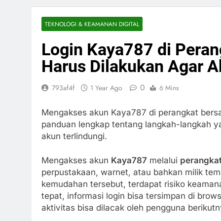
TEKNOLOGI & KEAMANAN DIGITAL
Login Kaya787 di Peran
Harus Dilakukan Agar 
0
793af4f
1 Year Ago
6 Mins
Mengakses akun Kaya787 di perangkat bersa
panduan lengkap tentang langkah-langkah yan
akun terlindungi.
Mengakses akun
Kaya787
melalui
perangka
perpustakaan, warnet, atau bahkan milik tem
kemudahan tersebut, terdapat risiko keamana
tepat, informasi login bisa tersimpan di brow
aktivitas bisa dilacak oleh pengguna berikutn