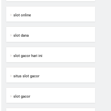
slot online
slot dana
slot gacor hari ini
situs slot gacor
slot gacor