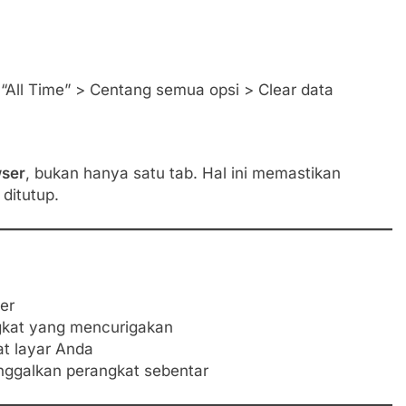
 “All Time” > Centang semua opsi > Clear data
wser
, bukan hanya satu tab. Hal ini memastikan
ditutup.
er
gkat yang mencurigakan
at layar Anda
nggalkan perangkat sebentar