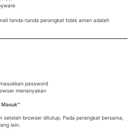
spyware
enali tanda-tanda perangkat tidak aman adalah
memasukkan password
browser menanyakan
p Masuk”
an setelah browser ditutup. Pada perangkat bersama,
ang lain.