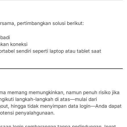
sama, pertimbangkan solusi berikut:
ibadi
kan koneksi
bel sendiri seperti laptop atau tablet saat
ama memang memungkinkan, namun penuh risiko jika
ngikuti langkah-langkah di atas—mulai dari
out, hingga tidak menyimpan data login—Anda dapat
otensi penyalahgunaan.
saan login sembarangan tanpa perlindungan. Ingat,