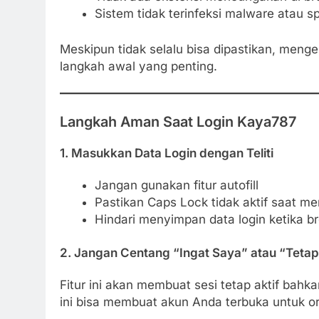
Sistem tidak terinfeksi malware atau 
Meskipun tidak selalu bisa dipastikan, meng
langkah awal yang penting.
Langkah Aman Saat Login Kaya787
1. Masukkan Data Login dengan Teliti
Jangan gunakan fitur autofill
Pastikan Caps Lock tidak aktif saat 
Hindari menyimpan data login ketika 
2. Jangan Centang “Ingat Saya” atau “Teta
Fitur ini akan membuat sesi tetap aktif bahk
ini bisa membuat akun Anda terbuka untuk or