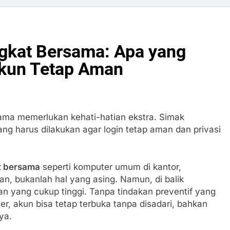
gkat Bersama: Apa yang
Akun Tetap Aman
ma memerlukan kehati-hatian ekstra. Simak
g harus dilakukan agar login tetap aman dan privasi
t bersama
seperti komputer umum di kantor,
an, bukanlah hal yang asing. Namun, di balik
n yang cukup tinggi. Tanpa tindakan preventif yang
ser, akun bisa tetap terbuka tanpa disadari, bahkan
ya.