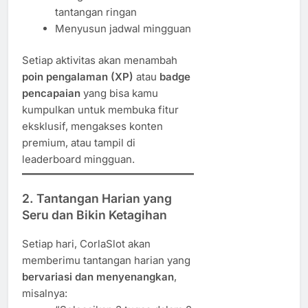
tantangan ringan
Menyusun jadwal mingguan
Setiap aktivitas akan menambah
poin pengalaman (XP)
atau
badge
pencapaian
yang bisa kamu
kumpulkan untuk membuka fitur
eksklusif, mengakses konten
premium, atau tampil di
leaderboard mingguan.
2. Tantangan Harian yang
Seru dan Bikin Ketagihan
Setiap hari, CorlaSlot akan
memberimu tantangan harian yang
bervariasi dan menyenangkan
,
misalnya: