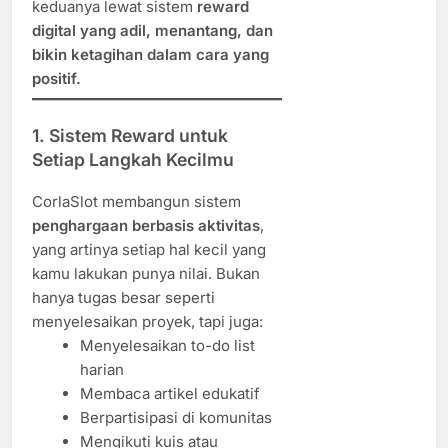
keduanya lewat sistem
reward
digital yang adil, menantang, dan
bikin ketagihan dalam cara yang
positif.
1. Sistem Reward untuk
Setiap Langkah Kecilmu
CorlaSlot membangun sistem
penghargaan berbasis aktivitas
,
yang artinya setiap hal kecil yang
kamu lakukan punya nilai. Bukan
hanya tugas besar seperti
menyelesaikan proyek, tapi juga:
Menyelesaikan to-do list
harian
Membaca artikel edukatif
Berpartisipasi di komunitas
Mengikuti kuis atau