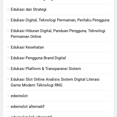
Edukasi dan Strategi
Edukasi Digital, Teknologi Permainan, Perilaku Pengguna
Edukasi Hiburan Digital, Panduan Pengguna, Teknologi
Permainan Online
Edukasi Kesehatan
Edukasi Pengguna Brand Digital
Edukasi Platform & Transparansi Sistem
Edukasi Slot Online Analisis Sistem Digital Literasi
Game Modern Teknologi RNG
edwinslot
edwinslot alternatif