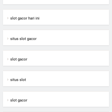
slot gacor hari ini
situs slot gacor
slot gacor
situs slot
slot gacor