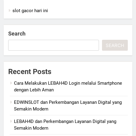
slot gacor hari ini
Search
SEARCH
Recent Posts
Cara Melakukan LEBAH4D Login melalui Smartphone
dengan Lebih Aman
EDWINSLOT dan Perkembangan Layanan Digital yang
Semakin Modern
LEBAH4D dan Perkembangan Layanan Digital yang
Semakin Modern