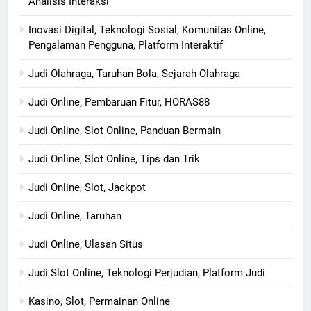
Analisis Interaksi
Inovasi Digital, Teknologi Sosial, Komunitas Online,
Pengalaman Pengguna, Platform Interaktif
Judi Olahraga, Taruhan Bola, Sejarah Olahraga
Judi Online, Pembaruan Fitur, HORAS88
Judi Online, Slot Online, Panduan Bermain
Judi Online, Slot Online, Tips dan Trik
Judi Online, Slot, Jackpot
Judi Online, Taruhan
Judi Online, Ulasan Situs
Judi Slot Online, Teknologi Perjudian, Platform Judi
Kasino, Slot, Permainan Online