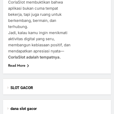
CorlaSlot membuktikan bahwa
aplikasi bukan cuma tempat
bekerja, tapi juga ruang untuk
berkembang, bermain, dan
terhubung.
Jadi, kalau kamu ingin menikmati
aktivitas digital yang seru,
membangun kebiasaan positif, dan
mendapatkan apresiasi nyata—
CorlaSlot adalah tempatnya.
Read More
SLOT GACOR
dana slot gacor