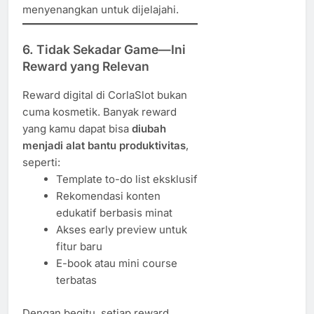
menyenangkan untuk dijelajahi.
6. Tidak Sekadar Game—Ini
Reward yang Relevan
Reward digital di CorlaSlot bukan
cuma kosmetik. Banyak reward
yang kamu dapat bisa
diubah
menjadi alat bantu produktivitas
,
seperti:
Template to-do list eksklusif
Rekomendasi konten
edukatif berbasis minat
Akses early preview untuk
fitur baru
E-book atau mini course
terbatas
Dengan begitu, setiap reward