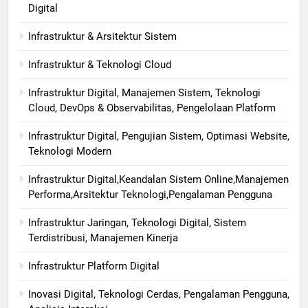
Digital
Infrastruktur & Arsitektur Sistem
Infrastruktur & Teknologi Cloud
Infrastruktur Digital, Manajemen Sistem, Teknologi
Cloud, DevOps & Observabilitas, Pengelolaan Platform
Infrastruktur Digital, Pengujian Sistem, Optimasi Website,
Teknologi Modern
Infrastruktur Digital,Keandalan Sistem Online,Manajemen
Performa,Arsitektur Teknologi,Pengalaman Pengguna
Infrastruktur Jaringan, Teknologi Digital, Sistem
Terdistribusi, Manajemen Kinerja
Infrastruktur Platform Digital
Inovasi Digital, Teknologi Cerdas, Pengalaman Pengguna,