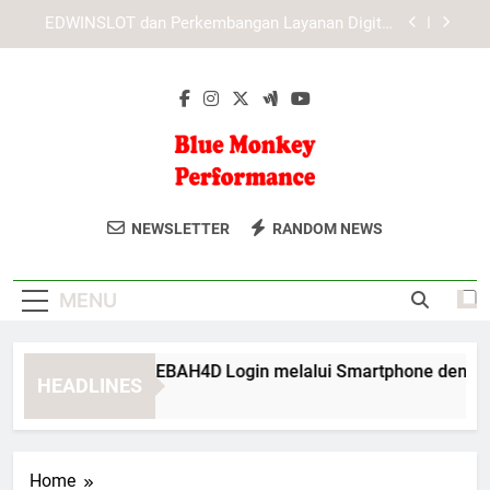
Skip
LEBAH4D dan Perkembangan Layanan Digital
to
yang Semakin Modern
content
KAYA787 dan Perkembangan Layanan Digital yang
Lebih Modern
Cara Melakukan LEBAH4D Login melalui
Smartphone dengan Lebih Aman
EDWINSLOT dan Perkembangan Layanan Digital
yang Semakin Modern
Blue Monkey
Dapatkan Produk Kesehatan Dan
LEBAH4D dan Perkembangan Layanan Digital
NEWSLETTER
RANDOM NEWS
yang Semakin Modern
Performance
Kebugaran Terbaik Di Blue Monkey
KAYA787 dan Perkembangan Layanan Digital yang
Performance. Untuk Performa Optimal
Lebih Modern
MENU
Anda.
ra Melakukan LEBAH4D Login melalui Smartphone dengan L
HEADLINES
Weeks Ago
Home