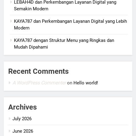
LEBAH4D dan Perkembangan Layanan Digital yang
Semakin Modern
KAYA787 dan Perkembangan Layanan Digital yang Lebih
Modern
KAYA787 dengan Struktur Menu yang Ringkas dan
Mudah Dipahami
Recent Comments
A WordPress Commenter
on
Hello world!
Archives
July 2026
June 2026