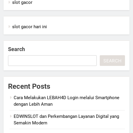
slot gacor
slot gacor hari ini
Search
SEARCH
Recent Posts
Cara Melakukan LEBAH4D Login melalui Smartphone
dengan Lebih Aman
EDWINSLOT dan Perkembangan Layanan Digital yang
Semakin Modern