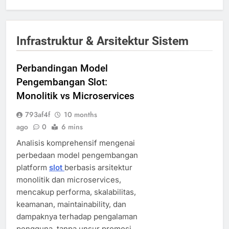
Infrastruktur & Arsitektur Sistem
Perbandingan Model
Pengembangan Slot:
Monolitik vs Microservices
793af4f
10 months
ago
0
6 mins
Analisis komprehensif mengenai
perbedaan model pengembangan
platform
slot
berbasis arsitektur
monolitik dan microservices,
mencakup performa, skalabilitas,
keamanan, maintainability, dan
dampaknya terhadap pengalaman
pengguna, tanpa unsur promosi