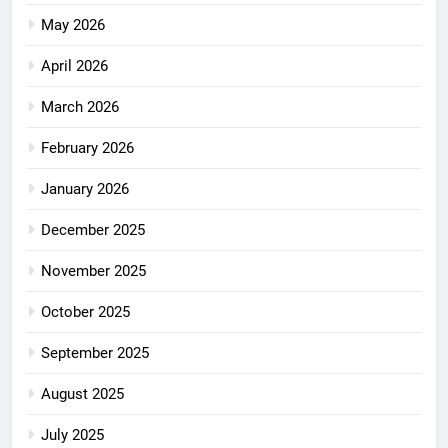
May 2026
April 2026
March 2026
February 2026
January 2026
December 2025
November 2025
October 2025
September 2025
August 2025
July 2025