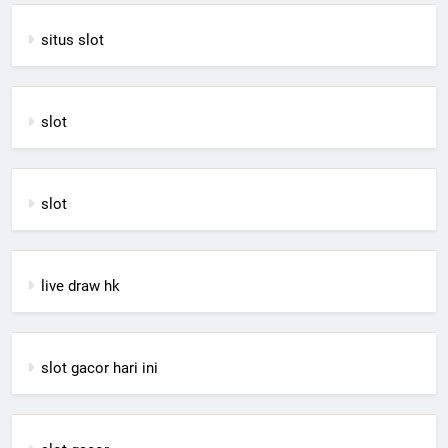
situs slot
slot
slot
live draw hk
slot gacor hari ini