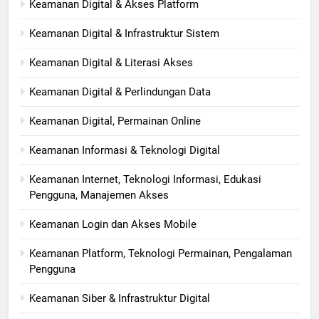
Keamanan Digital & Akses Platform
Keamanan Digital & Infrastruktur Sistem
Keamanan Digital & Literasi Akses
Keamanan Digital & Perlindungan Data
Keamanan Digital, Permainan Online
Keamanan Informasi & Teknologi Digital
Keamanan Internet, Teknologi Informasi, Edukasi
Pengguna, Manajemen Akses
Keamanan Login dan Akses Mobile
Keamanan Platform, Teknologi Permainan, Pengalaman
Pengguna
Keamanan Siber & Infrastruktur Digital