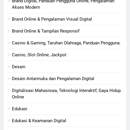
Brand Digital, Panduan Pengguna Online, Pengalaman
Akses Modern
Brand Online & Pengalaman Visual Digital
Brand Online & Tampilan Responsif
Casino & Gaming, Taruhan Olahraga, Panduan Pengguna.
Casino, Slot Online, Jackpot
Desain
Desain Antarmuka dan Pengalaman Digital
Digitalisasi Mahasiswa, Teknologi Interaktif, Gaya Hidup
Online
Edukasi
Edukasi & Keamanan Digital