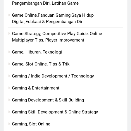
Pengembangan Diri, Latihan Game
Game Online,Panduan Gaming,Gaya Hidup
Digital,Edukasi & Pengembangan Diri
Game Strategy, Competitive Play Guide, Online
Multiplayer Tips, Player Improvement
Game, Hiburan, Teknologi
Game, Slot Online, Tips & Trik
Gaming / Indie Development / Technology
Gaming & Entertainment
Gaming Development & Skill Building
Gaming Skill Development & Online Strategy
Gaming, Slot Online