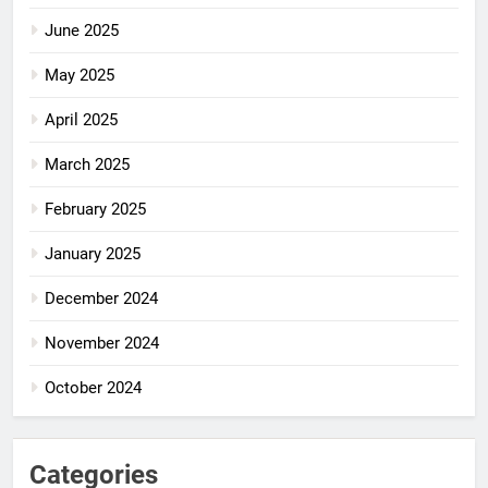
June 2025
May 2025
April 2025
March 2025
February 2025
January 2025
December 2024
November 2024
October 2024
Categories