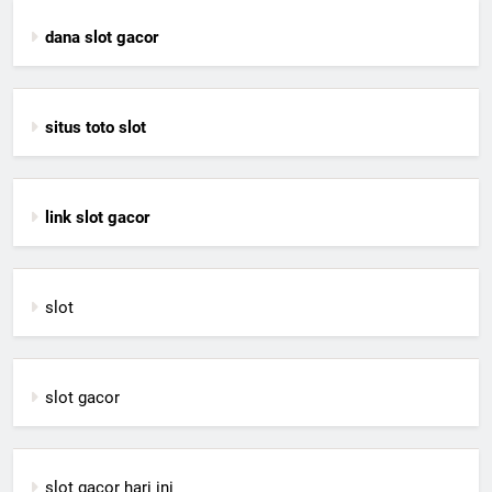
dana slot gacor
situs toto slot
link slot gacor
slot
slot gacor
slot gacor hari ini