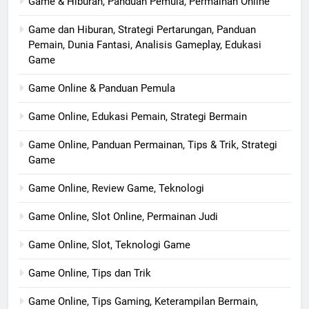
Game & Hiburan, Panduan Pemula, Permainan Online
Game dan Hiburan, Strategi Pertarungan, Panduan
Pemain, Dunia Fantasi, Analisis Gameplay, Edukasi
Game
Game Online & Panduan Pemula
Game Online, Edukasi Pemain, Strategi Bermain
Game Online, Panduan Permainan, Tips & Trik, Strategi
Game
Game Online, Review Game, Teknologi
Game Online, Slot Online, Permainan Judi
Game Online, Slot, Teknologi Game
Game Online, Tips dan Trik
Game Online, Tips Gaming, Keterampilan Bermain,