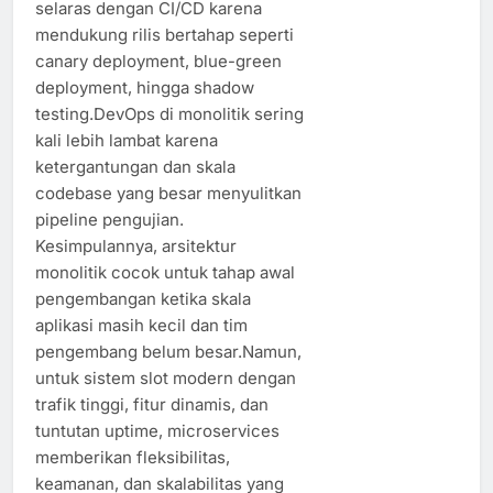
selaras dengan CI/CD karena
mendukung rilis bertahap seperti
canary deployment, blue-green
deployment, hingga shadow
testing.DevOps di monolitik sering
kali lebih lambat karena
ketergantungan dan skala
codebase yang besar menyulitkan
pipeline pengujian.
Kesimpulannya, arsitektur
monolitik cocok untuk tahap awal
pengembangan ketika skala
aplikasi masih kecil dan tim
pengembang belum besar.Namun,
untuk sistem slot modern dengan
trafik tinggi, fitur dinamis, dan
tuntutan uptime, microservices
memberikan fleksibilitas,
keamanan, dan skalabilitas yang