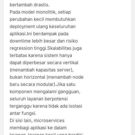
bertambah drastis.
Pada model monolitik, setiap
perubahan kecil membutuhkan
deployment ulang keseluruhan
aplikasi.Ini berdampak pada
downtime lebih besar dan risiko
regression tinggi.Skalabilitas juga
terbatas karena sistem hanya
dapat diperbesar secara vertikal
(menambah kapasitas server),
bukan horizontal (menambah node
baru secara modular).Jika satu
komponen mengalami gangguan,
seluruh layanan berpotensi
terganggu karena tidak ada isolasi
antar fungsi.
Di sisi lain, microservices
membagi aplikasi ke dalam
layanan-layanan kecil yang berdiri