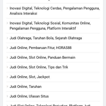
Inovasi Digital, Teknologi Cerdas, Pengalaman Pengguna,
Analisis Interaksi
Inovasi Digital, Teknologi Sosial, Komunitas Online,
Pengalaman Pengguna, Platform Interaktif
Judi Olahraga, Taruhan Bola, Sejarah Olahraga
Judi Online, Pembaruan Fitur, HORAS88
Judi Online, Slot Online, Panduan Bermain
Judi Online, Slot Online, Tips dan Trik
Judi Online, Slot, Jackpot
Judi Online, Taruhan
Judi Online, Ulasan Situs
Judi Slot Online, Teknologi Perjudian, Platform Judi