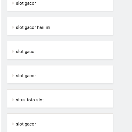
slot gacor
slot gacor hari ini
slot gacor
slot gacor
situs toto slot
slot gacor