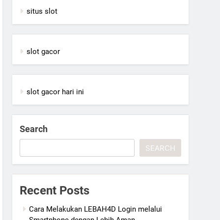
situs slot
slot gacor
slot gacor hari ini
Search
SEARCH
Recent Posts
Cara Melakukan LEBAH4D Login melalui