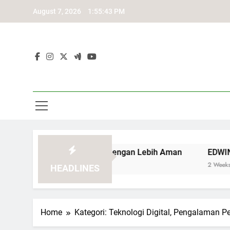
Skip
August 7, 2026
1:55:44 PM
to
content
Blu
Dapatkan 
alui Smartphone dengan Lebih Aman
EDWINSLOT dan Pe
2 Weeks Ago
HEADLINES
Home
Kategori: Teknologi Digital, Pengalaman 