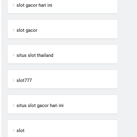
slot gacor hari ini
slot gacor
situs slot thailand
slot777
situs slot gacor hari ini
slot