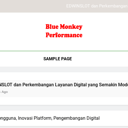
EDWINSLOT dan Perkembangan L
LEBAH4D dan Perkembangan L
KAYA787 dan Perkembanga
e Monkey Performanc
Cara Melakukan LEBAH4D Login me
Produk Kesehatan Dan Kebugaran Terbaik Di Blue Monkey Perf
EDWINSLOT dan Perkembangan L
SAMPLE PAGE
LEBAH4D dan Perkembangan L
KAYA787 dan Perkembanga
rkembangan Layanan Digital yang Semakin Modern
LE
2 
Pengguna, Inovasi Platform, Pengembangan Digital