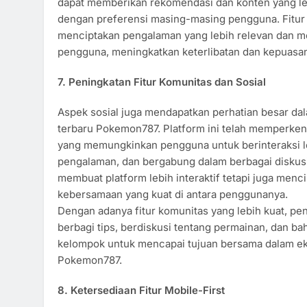
dapat memberikan rekomendasi dan konten yang le
dengan preferensi masing-masing pengguna. Fitur
menciptakan pengalaman yang lebih relevan dan me
pengguna, meningkatkan keterlibatan dan kepuasa
7.
Peningkatan Fitur Komunitas dan Sosial
Aspek sosial juga mendapatkan perhatian besar d
terbaru Pokemon787. Platform ini telah memperkena
yang memungkinkan pengguna untuk berinteraksi l
pengalaman, dan bergabung dalam berbagai diskusi.
membuat platform lebih interaktif tetapi juga menc
kebersamaan yang kuat di antara penggunanya.
Dengan adanya fitur komunitas yang lebih kuat, pe
berbagi tips, berdiskusi tentang permainan, dan 
kelompok untuk mencapai tujuan bersama dalam e
Pokemon787.
8.
Ketersediaan Fitur Mobile-First