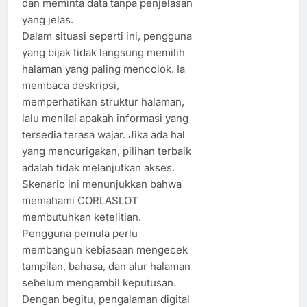
dan meminta data tanpa penjelasan
yang jelas.
Dalam situasi seperti ini, pengguna
yang bijak tidak langsung memilih
halaman yang paling mencolok. Ia
membaca deskripsi,
memperhatikan struktur halaman,
lalu menilai apakah informasi yang
tersedia terasa wajar. Jika ada hal
yang mencurigakan, pilihan terbaik
adalah tidak melanjutkan akses.
Skenario ini menunjukkan bahwa
memahami CORLASLOT
membutuhkan ketelitian.
Pengguna pemula perlu
membangun kebiasaan mengecek
tampilan, bahasa, dan alur halaman
sebelum mengambil keputusan.
Dengan begitu, pengalaman digital