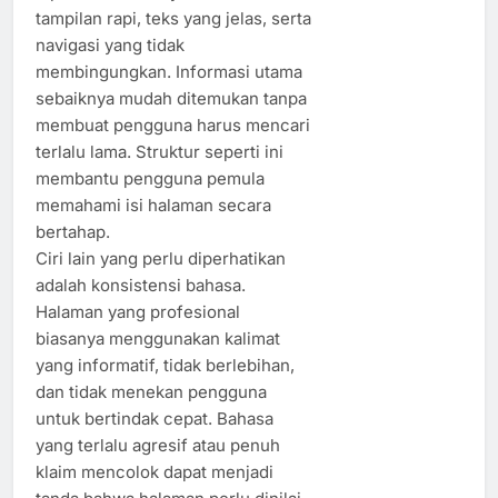
tampilan rapi, teks yang jelas, serta
navigasi yang tidak
membingungkan. Informasi utama
sebaiknya mudah ditemukan tanpa
membuat pengguna harus mencari
terlalu lama. Struktur seperti ini
membantu pengguna pemula
memahami isi halaman secara
bertahap.
Ciri lain yang perlu diperhatikan
adalah konsistensi bahasa.
Halaman yang profesional
biasanya menggunakan kalimat
yang informatif, tidak berlebihan,
dan tidak menekan pengguna
untuk bertindak cepat. Bahasa
yang terlalu agresif atau penuh
klaim mencolok dapat menjadi