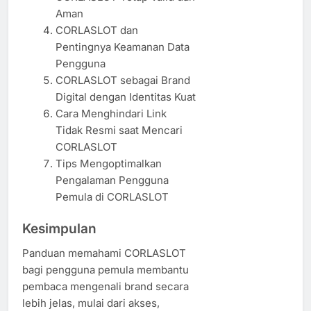
Aman
CORLASLOT dan
Pentingnya Keamanan Data
Pengguna
CORLASLOT sebagai Brand
Digital dengan Identitas Kuat
Cara Menghindari Link
Tidak Resmi saat Mencari
CORLASLOT
Tips Mengoptimalkan
Pengalaman Pengguna
Pemula di CORLASLOT
Kesimpulan
Panduan memahami CORLASLOT
bagi pengguna pemula membantu
pembaca mengenali brand secara
lebih jelas, mulai dari akses,