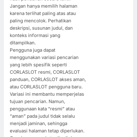
Jangan hanya memilih halaman
karena terlihat paling atas atau
paling mencolok. Perhatikan
deskripsi, susunan judul, dan
konteks informasi yang
ditampilkan.
Pengguna juga dapat
menggunakan variasi pencarian
yang lebih spesifik seperti
CORLASLOT resmi, CORLASLOT
panduan, CORLASLOT akses aman,
atau CORLASLOT pengguna baru.
Variasi ini membantu memperjelas
tujuan pencarian. Namun,
penggunaan kata “resmi” atau
“aman” pada judul tidak selalu
menjadi jaminan, sehingga
evaluasi halaman tetap diperlukan.