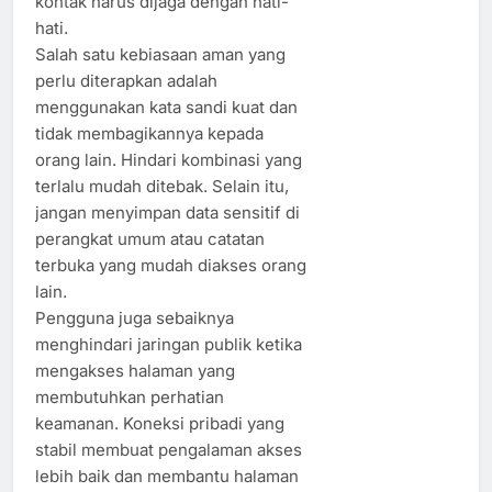
kontak harus dijaga dengan hati-
hati.
Salah satu kebiasaan aman yang
perlu diterapkan adalah
menggunakan kata sandi kuat dan
tidak membagikannya kepada
orang lain. Hindari kombinasi yang
terlalu mudah ditebak. Selain itu,
jangan menyimpan data sensitif di
perangkat umum atau catatan
terbuka yang mudah diakses orang
lain.
Pengguna juga sebaiknya
menghindari jaringan publik ketika
mengakses halaman yang
membutuhkan perhatian
keamanan. Koneksi pribadi yang
stabil membuat pengalaman akses
lebih baik dan membantu halaman