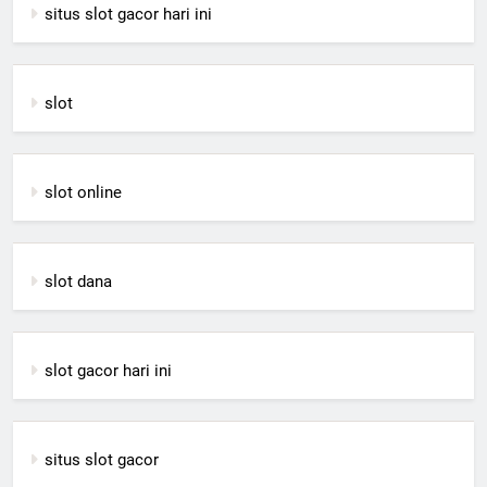
situs slot gacor hari ini
slot
slot online
slot dana
slot gacor hari ini
situs slot gacor