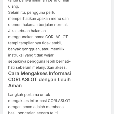
tanda bahwa halaman perlu dinilai
ulang.
Selain itu, pengguna perlu
memperhatikan apakah menu dan
elemen halaman berjalan normal.
Jika sebuah halaman
menggunakan nama CORLASLOT
tetapi tampilannya tidak stabil,
banyak gangguan, atau memiliki
instruksi yang tidak wajar,
sebaiknya pengguna lebih berhati-
hati sebelum melanjutkan akses.
Cara Mengakses Informasi
CORLASLOT dengan Lebih
Aman
Langkah pertama untuk
mengakses informasi CORLASLOT
dengan aman adalah membaca
hasil pencarian secara teliti.