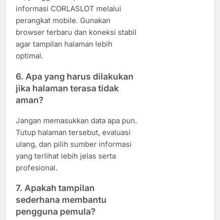
informasi CORLASLOT melalui
perangkat mobile. Gunakan
browser terbaru dan koneksi stabil
agar tampilan halaman lebih
optimal.
6. Apa yang harus dilakukan
jika halaman terasa tidak
aman?
Jangan memasukkan data apa pun.
Tutup halaman tersebut, evaluasi
ulang, dan pilih sumber informasi
yang terlihat lebih jelas serta
profesional.
7. Apakah tampilan
sederhana membantu
pengguna pemula?