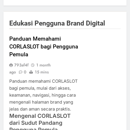
Edukasi Pengguna Brand Digital
Panduan Memahami
CORLASLOT bagi Pengguna
Pemula
793af4f
1 month
ago
0
15 mins
Panduan memahami CORLASLOT
bagi pemula, mulai dari akses,
keamanan, navigasi, hingga cara
mengenali halaman brand yang
jelas dan aman secara praktis.
Mengenal CORLASLOT
dari Sudut Pandang
Pengguna Pemula