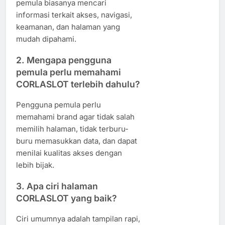
pemula biasanya mencari
informasi terkait akses, navigasi,
keamanan, dan halaman yang
mudah dipahami.
2. Mengapa pengguna
pemula perlu memahami
CORLASLOT terlebih dahulu?
Pengguna pemula perlu
memahami brand agar tidak salah
memilih halaman, tidak terburu-
buru memasukkan data, dan dapat
menilai kualitas akses dengan
lebih bijak.
3. Apa ciri halaman
CORLASLOT yang baik?
Ciri umumnya adalah tampilan rapi,