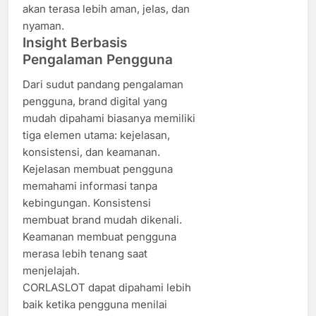
akan terasa lebih aman, jelas, dan
nyaman.
Insight Berbasis
Pengalaman Pengguna
Dari sudut pandang pengalaman
pengguna, brand digital yang
mudah dipahami biasanya memiliki
tiga elemen utama: kejelasan,
konsistensi, dan keamanan.
Kejelasan membuat pengguna
memahami informasi tanpa
kebingungan. Konsistensi
membuat brand mudah dikenali.
Keamanan membuat pengguna
merasa lebih tenang saat
menjelajah.
CORLASLOT dapat dipahami lebih
baik ketika pengguna menilai