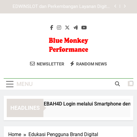
Skip
LEBAH4D dan Perkembangan Layanan Digital
to
yang Semakin Modern
content
KAYA787 dan Perkembangan Layanan Digital yang
Lebih Modern
Cara Melakukan LEBAH4D Login melalui
Smartphone dengan Lebih Aman
EDWINSLOT dan Perkembangan Layanan Digital
yang Semakin Modern
Blue Monkey
Dapatkan Produk Kesehatan Dan
LEBAH4D dan Perkembangan Layanan Digital
NEWSLETTER
RANDOM NEWS
yang Semakin Modern
Performance
Kebugaran Terbaik Di Blue Monkey
KAYA787 dan Perkembangan Layanan Digital yang
Performance. Untuk Performa Optimal
Lebih Modern
MENU
Anda.
ra Melakukan LEBAH4D Login melalui Smartphone dengan L
HEADLINES
Weeks Ago
Home
Edukasi Pengguna Brand Digital