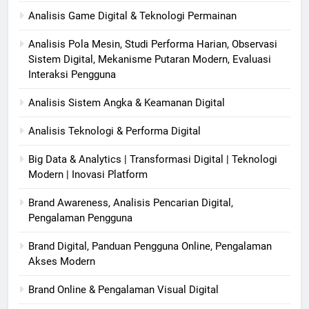
Analisis Game Digital & Teknologi Permainan
Analisis Pola Mesin, Studi Performa Harian, Observasi
Sistem Digital, Mekanisme Putaran Modern, Evaluasi
Interaksi Pengguna
Analisis Sistem Angka & Keamanan Digital
Analisis Teknologi & Performa Digital
Big Data & Analytics | Transformasi Digital | Teknologi
Modern | Inovasi Platform
Brand Awareness, Analisis Pencarian Digital,
Pengalaman Pengguna
Brand Digital, Panduan Pengguna Online, Pengalaman
Akses Modern
Brand Online & Pengalaman Visual Digital