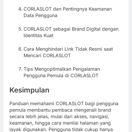
CORLASLOT dan Pentingnya Keamanan
Data Pengguna
CORLASLOT sebagai Brand Digital dengan
Identitas Kuat
Cara Menghindari Link Tidak Resmi saat
Mencari CORLASLOT
Tips Mengoptimalkan Pengalaman
Pengguna Pemula di CORLASLOT
Kesimpulan
Panduan memahami CORLASLOT bagi pengguna
pemula membantu pembaca mengenali brand
secara lebih jelas, mulai dari akses, navigasi,
keamanan, hingga cara menilai halaman yang
layak digunakan. Pengguna tidak cukup hanya