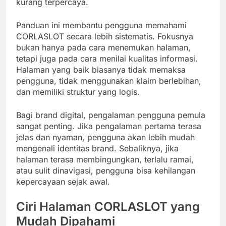
kurang terpercaya.
Panduan ini membantu pengguna memahami
CORLASLOT secara lebih sistematis. Fokusnya
bukan hanya pada cara menemukan halaman,
tetapi juga pada cara menilai kualitas informasi.
Halaman yang baik biasanya tidak memaksa
pengguna, tidak menggunakan klaim berlebihan,
dan memiliki struktur yang logis.
Bagi brand digital, pengalaman pengguna pemula
sangat penting. Jika pengalaman pertama terasa
jelas dan nyaman, pengguna akan lebih mudah
mengenali identitas brand. Sebaliknya, jika
halaman terasa membingungkan, terlalu ramai,
atau sulit dinavigasi, pengguna bisa kehilangan
kepercayaan sejak awal.
Ciri Halaman CORLASLOT yang
Mudah Dipahami