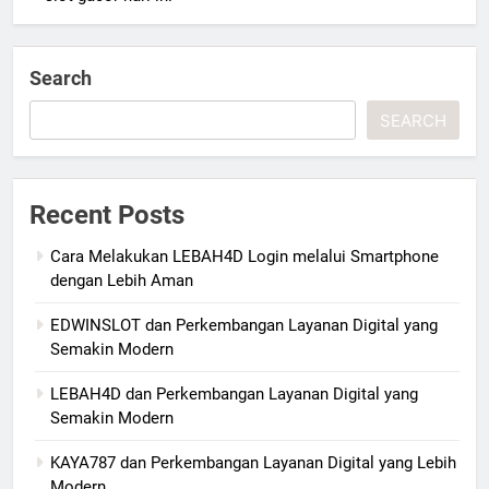
Search
SEARCH
Recent Posts
Cara Melakukan LEBAH4D Login melalui Smartphone
dengan Lebih Aman
EDWINSLOT dan Perkembangan Layanan Digital yang
Semakin Modern
LEBAH4D dan Perkembangan Layanan Digital yang
Semakin Modern
KAYA787 dan Perkembangan Layanan Digital yang Lebih
Modern