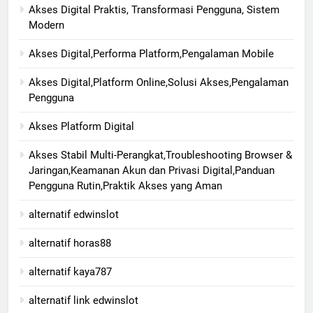
Akses Digital Praktis, Transformasi Pengguna, Sistem
Modern
Akses Digital,Performa Platform,Pengalaman Mobile
Akses Digital,Platform Online,Solusi Akses,Pengalaman
Pengguna
Akses Platform Digital
Akses Stabil Multi-Perangkat,Troubleshooting Browser &
Jaringan,Keamanan Akun dan Privasi Digital,Panduan
Pengguna Rutin,Praktik Akses yang Aman
alternatif edwinslot
alternatif horas88
alternatif kaya787
alternatif link edwinslot