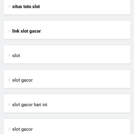
situs toto slot
link slot gacor
slot
slot gacor
slot gacor hari ini
slot gacor