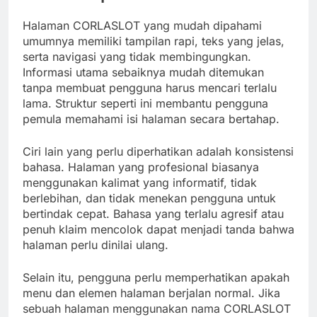
Halaman CORLASLOT yang mudah dipahami
umumnya memiliki tampilan rapi, teks yang jelas,
serta navigasi yang tidak membingungkan.
Informasi utama sebaiknya mudah ditemukan
tanpa membuat pengguna harus mencari terlalu
lama. Struktur seperti ini membantu pengguna
pemula memahami isi halaman secara bertahap.
Ciri lain yang perlu diperhatikan adalah konsistensi
bahasa. Halaman yang profesional biasanya
menggunakan kalimat yang informatif, tidak
berlebihan, dan tidak menekan pengguna untuk
bertindak cepat. Bahasa yang terlalu agresif atau
penuh klaim mencolok dapat menjadi tanda bahwa
halaman perlu dinilai ulang.
Selain itu, pengguna perlu memperhatikan apakah
menu dan elemen halaman berjalan normal. Jika
sebuah halaman menggunakan nama CORLASLOT