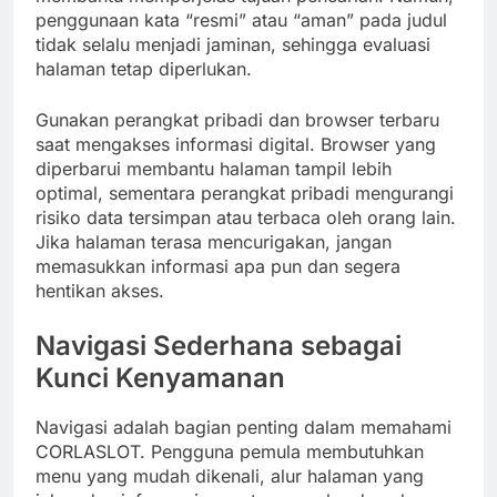
penggunaan kata “resmi” atau “aman” pada judul
tidak selalu menjadi jaminan, sehingga evaluasi
halaman tetap diperlukan.
Gunakan perangkat pribadi dan browser terbaru
saat mengakses informasi digital. Browser yang
diperbarui membantu halaman tampil lebih
optimal, sementara perangkat pribadi mengurangi
risiko data tersimpan atau terbaca oleh orang lain.
Jika halaman terasa mencurigakan, jangan
memasukkan informasi apa pun dan segera
hentikan akses.
Navigasi Sederhana sebagai
Kunci Kenyamanan
Navigasi adalah bagian penting dalam memahami
CORLASLOT. Pengguna pemula membutuhkan
menu yang mudah dikenali, alur halaman yang