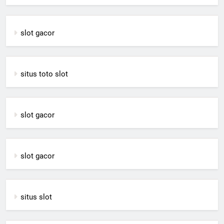
slot gacor
situs toto slot
slot gacor
slot gacor
situs slot