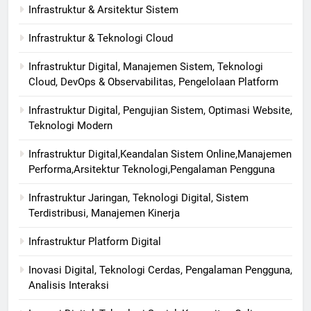
Infrastruktur & Arsitektur Sistem
Infrastruktur & Teknologi Cloud
Infrastruktur Digital, Manajemen Sistem, Teknologi
Cloud, DevOps & Observabilitas, Pengelolaan Platform
Infrastruktur Digital, Pengujian Sistem, Optimasi Website,
Teknologi Modern
Infrastruktur Digital,Keandalan Sistem Online,Manajemen
Performa,Arsitektur Teknologi,Pengalaman Pengguna
Infrastruktur Jaringan, Teknologi Digital, Sistem
Terdistribusi, Manajemen Kinerja
Infrastruktur Platform Digital
Inovasi Digital, Teknologi Cerdas, Pengalaman Pengguna,
Analisis Interaksi