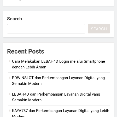
Search
SEARCH
Recent Posts
Cara Melakukan LEBAH4D Login melalui Smartphone
dengan Lebih Aman
EDWINSLOT dan Perkembangan Layanan Digital yang
Semakin Modern
LEBAH4D dan Perkembangan Layanan Digital yang
Semakin Modern
KAYA787 dan Perkembangan Layanan Digital yang Lebih
Modern