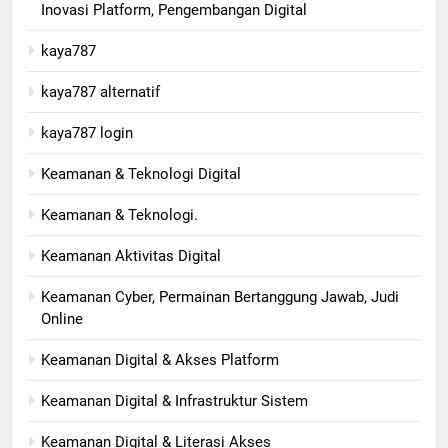
Inovasi Platform, Pengembangan Digital
kaya787
kaya787 alternatif
kaya787 login
Keamanan & Teknologi Digital
Keamanan & Teknologi.
Keamanan Aktivitas Digital
Keamanan Cyber, Permainan Bertanggung Jawab, Judi
Online
Keamanan Digital & Akses Platform
Keamanan Digital & Infrastruktur Sistem
Keamanan Digital & Literasi Akses