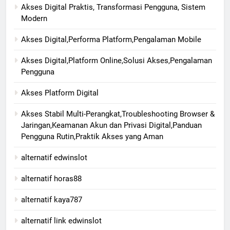
Akses Digital Praktis, Transformasi Pengguna, Sistem
Modern
Akses Digital,Performa Platform,Pengalaman Mobile
Akses Digital,Platform Online,Solusi Akses,Pengalaman
Pengguna
Akses Platform Digital
Akses Stabil Multi-Perangkat,Troubleshooting Browser &
Jaringan,Keamanan Akun dan Privasi Digital,Panduan
Pengguna Rutin,Praktik Akses yang Aman
alternatif edwinslot
alternatif horas88
alternatif kaya787
alternatif link edwinslot