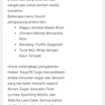
sangat pas untuk konten media
sosialmu.
Beberapa menu favorit
pengunjung antara lain:
Wagyu Sambal Matah Bowl
Chicken Mentai Mozarella
Rice
Rendang Truffle Spaghetti
Tuna Keju Wrap dengan
Saus Teriyaki
Untuk melengkapi pengalaman
makan, Kaya787 juga menyediakan
aneka minuman segar dan dessert
yang tak kalah menarik seperti
Brown Sugar Avocado Float
,
Lychee Sparkling Mojito
, dan
Matcha Lava Cake
. Semua bahan