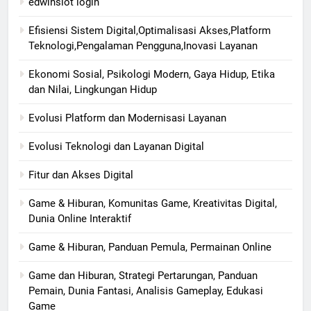
edwinslot login
Efisiensi Sistem Digital,Optimalisasi Akses,Platform
Teknologi,Pengalaman Pengguna,Inovasi Layanan
Ekonomi Sosial, Psikologi Modern, Gaya Hidup, Etika
dan Nilai, Lingkungan Hidup
Evolusi Platform dan Modernisasi Layanan
Evolusi Teknologi dan Layanan Digital
Fitur dan Akses Digital
Game & Hiburan, Komunitas Game, Kreativitas Digital,
Dunia Online Interaktif
Game & Hiburan, Panduan Pemula, Permainan Online
Game dan Hiburan, Strategi Pertarungan, Panduan
Pemain, Dunia Fantasi, Analisis Gameplay, Edukasi
Game