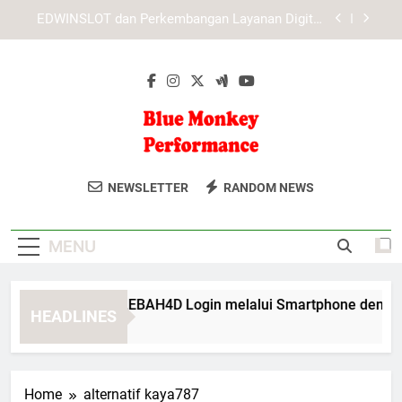
Skip
LEBAH4D dan Perkembangan Layanan Digital
to
yang Semakin Modern
content
KAYA787 dan Perkembangan Layanan Digital yang
Lebih Modern
Cara Melakukan LEBAH4D Login melalui
Smartphone dengan Lebih Aman
EDWINSLOT dan Perkembangan Layanan Digital
yang Semakin Modern
Blue Monkey
Dapatkan Produk Kesehatan Dan
LEBAH4D dan Perkembangan Layanan Digital
NEWSLETTER
RANDOM NEWS
yang Semakin Modern
Performance
Kebugaran Terbaik Di Blue Monkey
KAYA787 dan Perkembangan Layanan Digital yang
Performance. Untuk Performa Optimal
Lebih Modern
MENU
Anda.
ara Melakukan LEBAH4D Login melalui Smartphone dengan L
HEADLINES
Weeks Ago
Home
alternatif kaya787