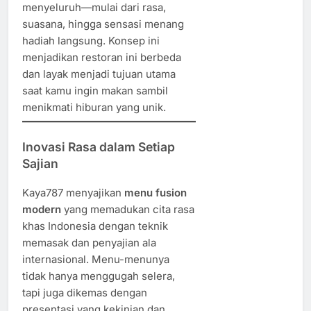
menyeluruh—mulai dari rasa,
suasana, hingga sensasi menang
hadiah langsung. Konsep ini
menjadikan restoran ini berbeda
dan layak menjadi tujuan utama
saat kamu ingin makan sambil
menikmati hiburan yang unik.
Inovasi Rasa dalam Setiap
Sajian
Kaya787 menyajikan
menu fusion
modern
yang memadukan cita rasa
khas Indonesia dengan teknik
memasak dan penyajian ala
internasional. Menu-menunya
tidak hanya menggugah selera,
tapi juga dikemas dengan
presentasi yang kekinian dan