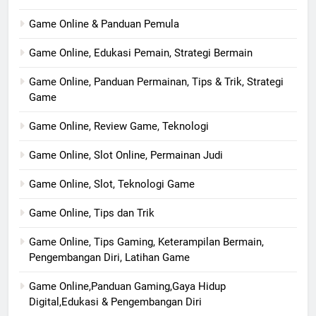
Game Online & Panduan Pemula
Game Online, Edukasi Pemain, Strategi Bermain
Game Online, Panduan Permainan, Tips & Trik, Strategi
Game
Game Online, Review Game, Teknologi
Game Online, Slot Online, Permainan Judi
Game Online, Slot, Teknologi Game
Game Online, Tips dan Trik
Game Online, Tips Gaming, Keterampilan Bermain,
Pengembangan Diri, Latihan Game
Game Online,Panduan Gaming,Gaya Hidup
Digital,Edukasi & Pengembangan Diri