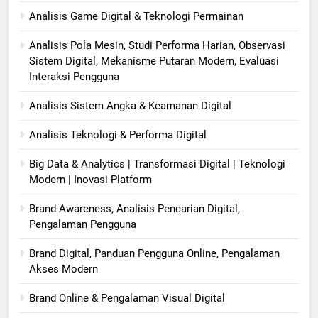
Analisis Game Digital & Teknologi Permainan
Analisis Pola Mesin, Studi Performa Harian, Observasi
Sistem Digital, Mekanisme Putaran Modern, Evaluasi
Interaksi Pengguna
Analisis Sistem Angka & Keamanan Digital
Analisis Teknologi & Performa Digital
Big Data & Analytics | Transformasi Digital | Teknologi
Modern | Inovasi Platform
Brand Awareness, Analisis Pencarian Digital,
Pengalaman Pengguna
Brand Digital, Panduan Pengguna Online, Pengalaman
Akses Modern
Brand Online & Pengalaman Visual Digital