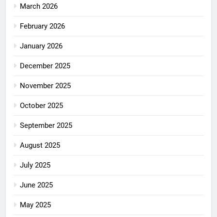
March 2026
February 2026
January 2026
December 2025
November 2025
October 2025
September 2025
August 2025
July 2025
June 2025
May 2025