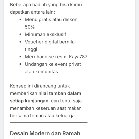
Beberapa hadiah yang bisa kamu
dapatkan antara lain:
Menu gratis atau diskon
50%
Minuman eksklusif
Voucher digital bernilai
tinggi
Merchandise resmi Kaya787
Undangan ke event privat
atau komunitas
Konsep ini dirancang untuk
memberikan
nilai tambah dalam
setiap kunjungan
, dan tentu saja
menambah keseruan saat makan
bersama teman atau keluarga.
Desain Modern dan Ramah