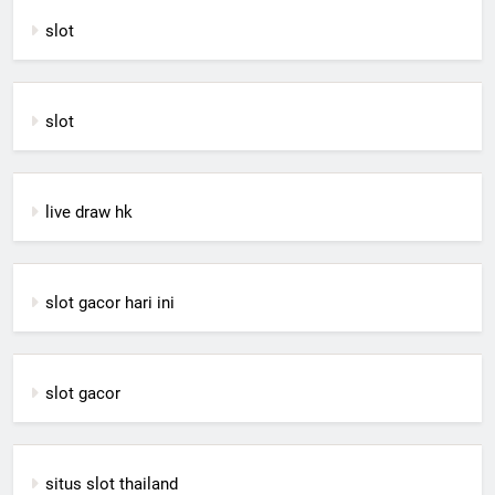
slot
slot
live draw hk
slot gacor hari ini
slot gacor
situs slot thailand