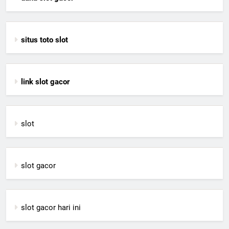
situs toto slot
link slot gacor
slot
slot gacor
slot gacor hari ini