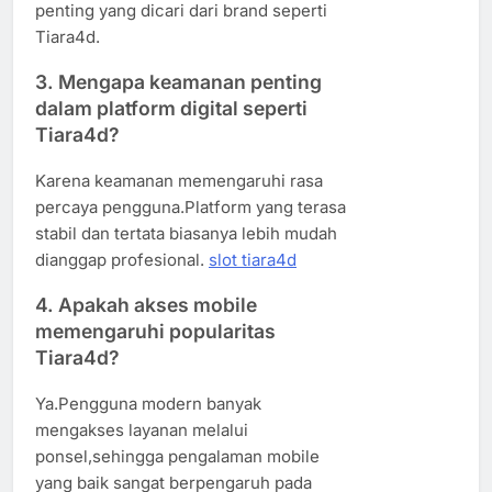
penting yang dicari dari brand seperti
Tiara4d.
3. Mengapa keamanan penting
dalam platform digital seperti
Tiara4d?
Karena keamanan memengaruhi rasa
percaya pengguna.Platform yang terasa
stabil dan tertata biasanya lebih mudah
dianggap profesional.
slot tiara4d
4. Apakah akses mobile
memengaruhi popularitas
Tiara4d?
Ya.Pengguna modern banyak
mengakses layanan melalui
ponsel,sehingga pengalaman mobile
yang baik sangat berpengaruh pada