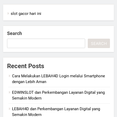
slot gacor hari ini
Search
SEARCH
Recent Posts
Cara Melakukan LEBAH4D Login melalui Smartphone
dengan Lebih Aman
EDWINSLOT dan Perkembangan Layanan Digital yang
Semakin Modern
LEBAH4D dan Perkembangan Layanan Digital yang
Semakin Modern