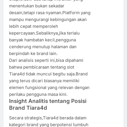
menentukan bukan sekadar
desain,tetapi rasa nyaman.Platform yang
mampu mengurangi kebingungan akan
lebih cepat memperoleh
kepercayaan.Sebaliknya,jika terlalu
banyak hambatan kecil,pengguna
cenderung menutup halaman dan
berpindah ke brand lain.
Dari analisis seperti ini,bisa dipahami
bahwa pembicaraan tentang slot
Tiara4d tidak muncul begitu saja.Brand
yang terus dicari biasanya memiliki
elemen fungsional yang relevan dengan
perilaku pengguna masa kini.
Insight Analitis tentang Posisi
Brand Tiara4d
Secara strategis,Tiara4d berada dalam
kategori brand yang berpotensi tumbuh