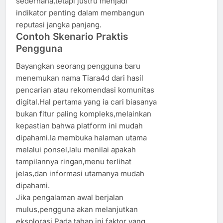
sederhana,tetapi justru menjadi
indikator penting dalam membangun
reputasi jangka panjang.
Contoh Skenario Praktis
Pengguna
Bayangkan seorang pengguna baru
menemukan nama Tiara4d dari hasil
pencarian atau rekomendasi komunitas
digital.Hal pertama yang ia cari biasanya
bukan fitur paling kompleks,melainkan
kepastian bahwa platform ini mudah
dipahami.Ia membuka halaman utama
melalui ponsel,lalu menilai apakah
tampilannya ringan,menu terlihat
jelas,dan informasi utamanya mudah
dipahami.
Jika pengalaman awal berjalan
mulus,pengguna akan melanjutkan
eksplorasi.Pada tahap ini,faktor yang