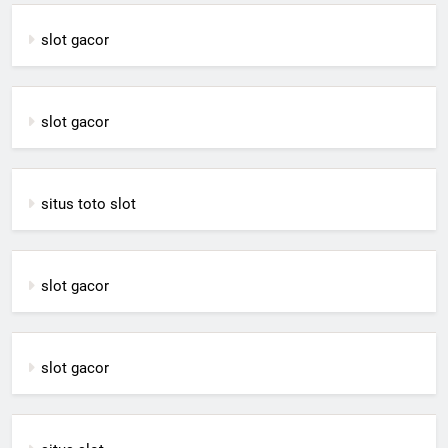
slot gacor
slot gacor
situs toto slot
slot gacor
slot gacor