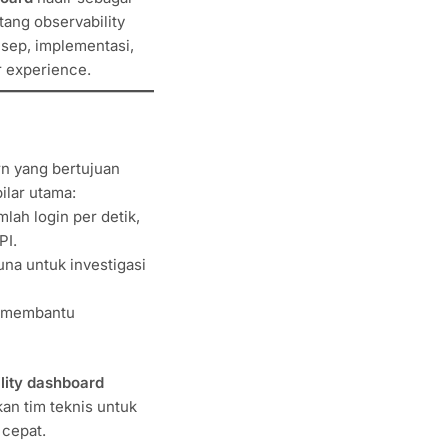
tang observability
sep, implementasi,
r experience.
n yang bertujuan
ilar utama:
mlah login per detik,
PI.
una untuk investigasi
, membantu
lity dashboard
kan tim teknis untuk
 cepat.