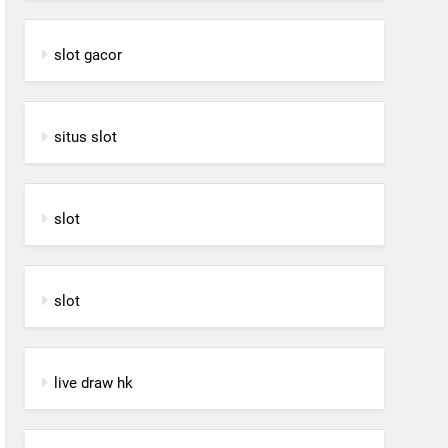
slot gacor
situs slot
slot
slot
live draw hk