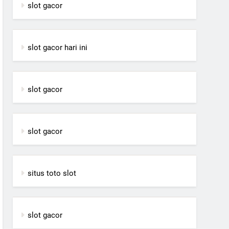
slot gacor
slot gacor hari ini
slot gacor
slot gacor
situs toto slot
slot gacor