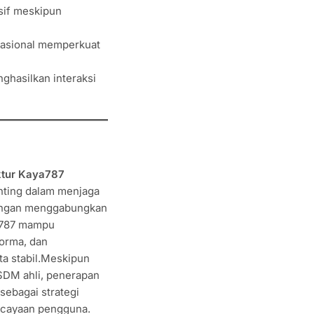
sif meskipun
rasional memperkuat
ghasilkan interaksi
uktur Kaya787
nting dalam menjaga
Dengan menggabungkan
ya787 mampu
orma, dan
a stabil.Meskipun
 SDM ahli, penerapan
sebagai strategi
rcayaan pengguna.