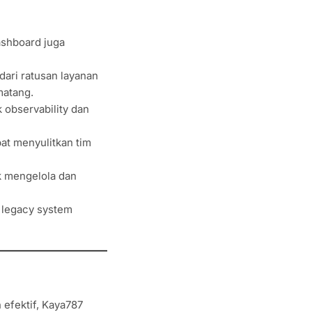
ashboard juga
ari ratusan layanan
matang.
 observability dan
at menyulitkan tim
k mengelola dan
 legacy system
 efektif, Kaya787