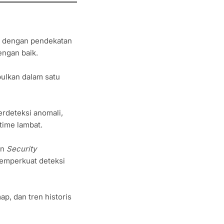
d dengan pendekatan
engan baik.
pulkan dalam satu
erdeteksi anomali,
time lambat.
an
Security
emperkuat deteksi
ap, dan tren historis