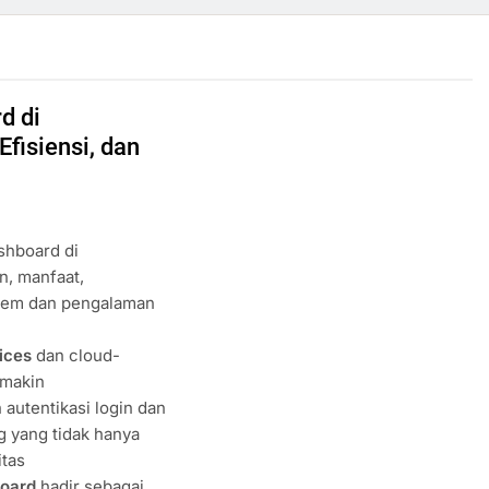
d di
Efisiensi, dan
ashboard di
n, manfaat,
stem dan pengalaman
ices
dan cloud-
emakin
 autentikasi login dan
g yang tidak hanya
itas
board
hadir sebagai