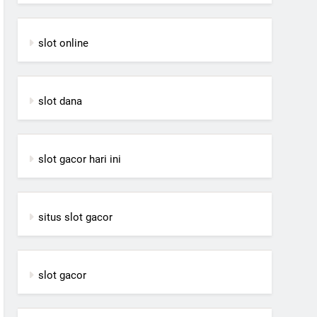
slot online
slot dana
slot gacor hari ini
situs slot gacor
slot gacor