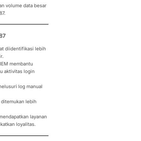
an volume data besar
87.
87
 diidentifikasi lebih
r.
SIEM membantu
 aktivitas login
nelusuri log manual
 ditemukan lebih
endapatkan layanan
atkan loyalitas.