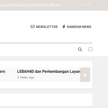
ayanan Digital yang Semakin Modern
ayanan Digital yang Semakin Modern
n Layanan Digital yang Lebih Modern
NEWSLETTER
RANDOM NEWS
e
lalui Smartphone dengan Lebih Aman
ormance. Untuk Performa Optimal Anda.
ayanan Digital yang Semakin Modern
ayanan Digital yang Semakin Modern
n Layanan Digital yang Lebih Modern
BAH4D dan Perkembangan Layanan Digital yang Semakin Mo
Weeks Ago