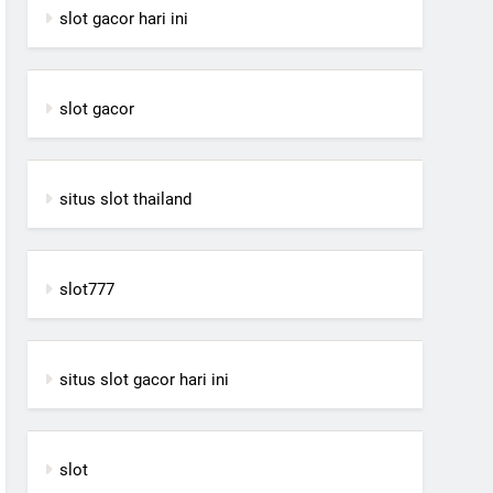
slot gacor hari ini
slot gacor
situs slot thailand
slot777
situs slot gacor hari ini
slot