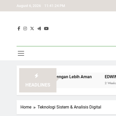
Skip
August 6, 2026
11:41:25 PM
to
content
Blu
Dapatkan 
alui Smartphone dengan Lebih Aman
EDWINSLOT dan Pe
2 Weeks Ago
HEADLINES
Home
Teknologi Sistem & Analisis Digital