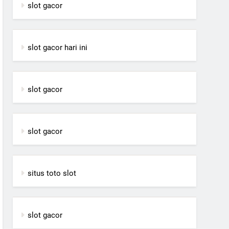
slot gacor
slot gacor hari ini
slot gacor
slot gacor
situs toto slot
slot gacor