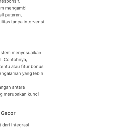
responsif.
lam mengambil
il putaran,
litas tanpa intervensi
sistem menyesuaikan
l. Contohnya,
entu atau fitur bonus
pengalaman yang lebih
angan antara
ng merupakan kunci
 Gacor
 dari integrasi