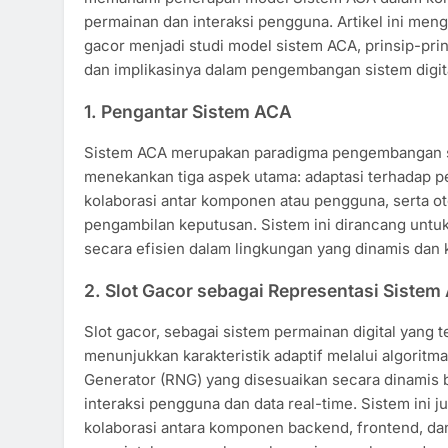
permainan dan interaksi pengguna. Artikel ini men
gacor menjadi studi model sistem ACA, prinsip-pri
dan implikasinya dalam pengembangan sistem digi
1. Pengantar Sistem ACA
Sistem ACA merupakan paradigma pengembangan 
menekankan tiga aspek utama: adaptasi terhadap p
kolaborasi antar komponen atau pengguna, serta o
pengambilan keputusan. Sistem ini dirancang unt
secara efisien dalam lingkungan yang dinamis dan
2. Slot Gacor sebagai Representasi Sistem
Slot gacor, sebagai sistem permainan digital yang
menunjukkan karakteristik adaptif melalui algori
Generator (RNG) yang disesuaikan secara dinamis 
interaksi pengguna dan data real-time. Sistem ini
kolaborasi antara komponen backend, frontend, da