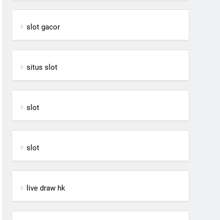
slot gacor
situs slot
slot
slot
live draw hk