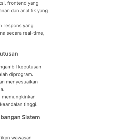
si, frontend yang
nan dan analitik yang
an respons yang
na secara real-time,
putusan
ngambil keputusan
elah diprogram.
dan menyesuaikan
a.
dan memungkinkan
keandalan tinggi.
embangan Sistem
erikan wawasan