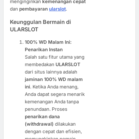
menginginkan
kemenangan cepat
dan
pembayaran
ularslot
.
Keunggulan Bermain di
ULARSLOT
100% WD Malam Ini:
Penarikan Instan
Salah satu fitur utama yang
membedakan
ULARSLOT
dari situs lainnya adalah
jaminan 100% WD malam
ini
. Ketika Anda menang,
Anda dapat segera menarik
kemenangan Anda tanpa
penundaan. Proses
penarikan dana
(withdrawal)
dilakukan
dengan cepat dan efisien,
memungkinkan pemain