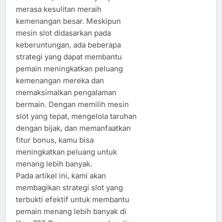
merasa kesulitan meraih
kemenangan besar. Meskipun
mesin slot didasarkan pada
keberuntungan, ada beberapa
strategi yang dapat membantu
pemain meningkatkan peluang
kemenangan mereka dan
memaksimalkan pengalaman
bermain. Dengan memilih mesin
slot yang tepat, mengelola taruhan
dengan bijak, dan memanfaatkan
fitur bonus, kamu bisa
meningkatkan peluang untuk
menang lebih banyak.
Pada artikel ini, kami akan
membagikan strategi slot yang
terbukti efektif untuk membantu
pemain menang lebih banyak di