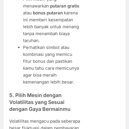
menawarkan
putaran gratis
atau
bonus putaran
karena
ini memberi kesempatan
lebih banyak untuk menang
tanpa menambah biaya
taruhan.
Perhatikan simbol atau
kombinasi yang memicu
fitur bonus dan pastikan
kamu tahu cara memicunya
agar bisa meraih
kemenangan lebih besar.
5.
Pilih Mesin dengan
Volatilitas yang Sesuai
dengan Gaya Bermainmu
Volatilitas mengacu pada seberapa
besar fluktuasi dalam pembayaran