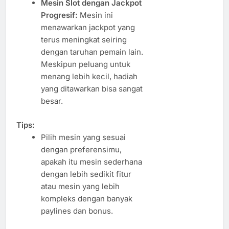
Mesin Slot dengan Jackpot
Progresif:
Mesin ini
menawarkan jackpot yang
terus meningkat seiring
dengan taruhan pemain lain.
Meskipun peluang untuk
menang lebih kecil, hadiah
yang ditawarkan bisa sangat
besar.
Tips:
Pilih mesin yang sesuai
dengan preferensimu,
apakah itu mesin sederhana
dengan lebih sedikit fitur
atau mesin yang lebih
kompleks dengan banyak
paylines dan bonus.