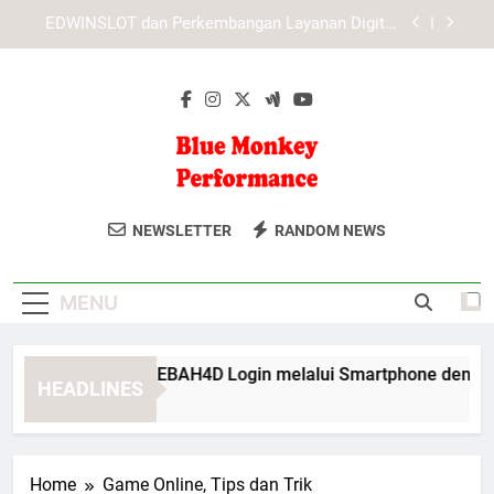
Skip
LEBAH4D dan Perkembangan Layanan Digital
to
yang Semakin Modern
content
KAYA787 dan Perkembangan Layanan Digital yang
Lebih Modern
Cara Melakukan LEBAH4D Login melalui
Smartphone dengan Lebih Aman
EDWINSLOT dan Perkembangan Layanan Digital
yang Semakin Modern
Blue Monkey
Dapatkan Produk Kesehatan Dan
LEBAH4D dan Perkembangan Layanan Digital
NEWSLETTER
RANDOM NEWS
yang Semakin Modern
Performance
Kebugaran Terbaik Di Blue Monkey
KAYA787 dan Perkembangan Layanan Digital yang
Performance. Untuk Performa Optimal
Lebih Modern
MENU
Anda.
ra Melakukan LEBAH4D Login melalui Smartphone dengan L
HEADLINES
Weeks Ago
Home
Game Online, Tips dan Trik