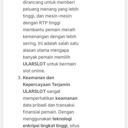
dirancang untuk memberi
peluang menang yang lebih
tinggi, dan mesin-mesin
dengan RTP tinggi
membantu pemain meraih
kemenangan dengan lebih
sering. Ini adalah salah satu
alasan utama mengapa
banyak pemain memilih
ULARSLOT
untuk bermain
slot online.
Keamanan dan
Kepercayaan Terjamin
ULARSLOT
sangat
memperhatikan
keamanan
data pribadi dan transaksi
finansial pemain. Dengan
menggunakan
teknologi
enkripsi tingkat tinggi
, situs