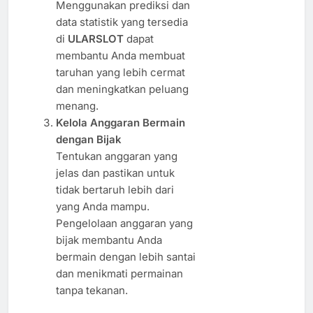
Menggunakan prediksi dan
data statistik yang tersedia
di
ULARSLOT
dapat
membantu Anda membuat
taruhan yang lebih cermat
dan meningkatkan peluang
menang.
Kelola Anggaran Bermain
dengan Bijak
Tentukan anggaran yang
jelas dan pastikan untuk
tidak bertaruh lebih dari
yang Anda mampu.
Pengelolaan anggaran yang
bijak membantu Anda
bermain dengan lebih santai
dan menikmati permainan
tanpa tekanan.