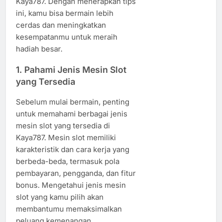
Kaya787. Dengan menerapkan tips
ini, kamu bisa bermain lebih
cerdas dan meningkatkan
kesempatanmu untuk meraih
hadiah besar.
1.
Pahami Jenis Mesin Slot
yang Tersedia
Sebelum mulai bermain, penting
untuk memahami berbagai jenis
mesin slot yang tersedia di
Kaya787. Mesin slot memiliki
karakteristik dan cara kerja yang
berbeda-beda, termasuk pola
pembayaran, pengganda, dan fitur
bonus. Mengetahui jenis mesin
slot yang kamu pilih akan
membantumu memaksimalkan
peluang kemenangan.