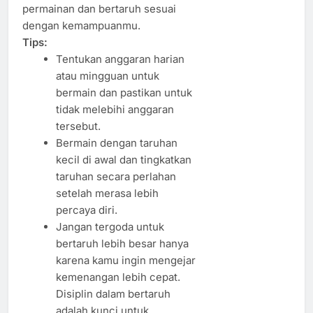
permainan dan bertaruh sesuai
dengan kemampuanmu.
Tips:
Tentukan anggaran harian
atau mingguan untuk
bermain dan pastikan untuk
tidak melebihi anggaran
tersebut.
Bermain dengan taruhan
kecil di awal dan tingkatkan
taruhan secara perlahan
setelah merasa lebih
percaya diri.
Jangan tergoda untuk
bertaruh lebih besar hanya
karena kamu ingin mengejar
kemenangan lebih cepat.
Disiplin dalam bertaruh
adalah kunci untuk