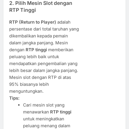
2.
Pilih Mesin Slot dengan
RTP Tinggi
RTP (Return to Player)
adalah
persentase dari total taruhan yang
dikembalikan kepada pemain
dalam jangka panjang. Mesin
dengan
RTP tinggi
memberikan
peluang lebih baik untuk
mendapatkan pengembalian yang
lebih besar dalam jangka panjang.
Mesin slot dengan RTP di atas
95% biasanya lebih
menguntungkan.
Tips:
Cari mesin slot yang
menawarkan
RTP tinggi
untuk meningkatkan
peluang menang dalam