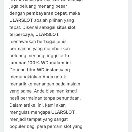
juga peluang menang besar
dengan
pembayaran cepat
, maka
ULARSLOT
adalah pilihan yang
tepat. Dikenal sebagai
situs slot
terpercaya
,
ULARSLOT
menawarkan berbagai jenis
permainan yang memberikan
peluang menang tinggi serta
jaminan 100% WD malam ini
.
Dengan fitur
WD instan
yang
memungkinkan Anda untuk
menarik kemenangan pada malam
yang sama, Anda bisa menikmati
hasil permainan tanpa penundaan.
Dalam artikel ini, kami akan
mengulas mengapa
ULARSLOT
menjadi tempat yang sangat
populer bagi para pemain slot yang