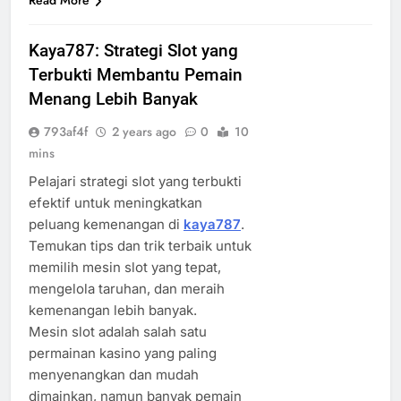
Read More
Kaya787: Strategi Slot yang
Terbukti Membantu Pemain
Menang Lebih Banyak
793af4f
2 years ago
0
10
mins
Pelajari strategi slot yang terbukti
efektif untuk meningkatkan
peluang kemenangan di
kaya787
.
Temukan tips dan trik terbaik untuk
memilih mesin slot yang tepat,
mengelola taruhan, dan meraih
kemenangan lebih banyak.
Mesin slot adalah salah satu
permainan kasino yang paling
menyenangkan dan mudah
dimainkan, namun banyak pemain