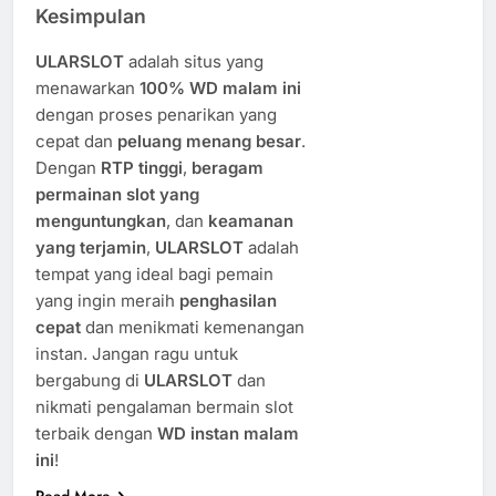
Kesimpulan
ULARSLOT
adalah situs yang
menawarkan
100% WD malam ini
dengan proses penarikan yang
cepat dan
peluang menang besar
.
Dengan
RTP tinggi
,
beragam
permainan slot yang
menguntungkan
, dan
keamanan
yang terjamin
,
ULARSLOT
adalah
tempat yang ideal bagi pemain
yang ingin meraih
penghasilan
cepat
dan menikmati kemenangan
instan. Jangan ragu untuk
bergabung di
ULARSLOT
dan
nikmati pengalaman bermain slot
terbaik dengan
WD instan malam
ini
!