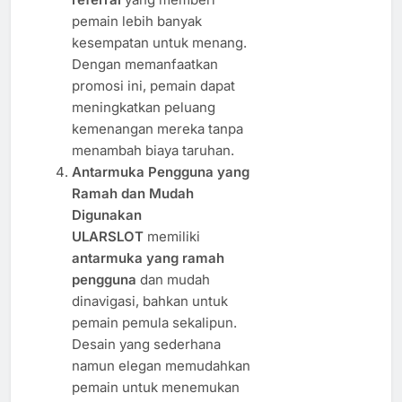
pemain lebih banyak
kesempatan untuk menang.
Dengan memanfaatkan
promosi ini, pemain dapat
meningkatkan peluang
kemenangan mereka tanpa
menambah biaya taruhan.
Antarmuka Pengguna yang
Ramah dan Mudah
Digunakan
ULARSLOT
memiliki
antarmuka yang ramah
pengguna
dan mudah
dinavigasi, bahkan untuk
pemain pemula sekalipun.
Desain yang sederhana
namun elegan memudahkan
pemain untuk menemukan