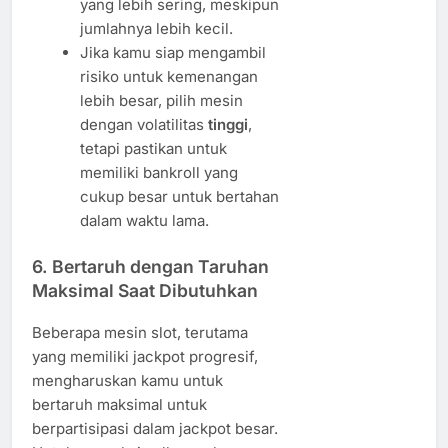
yang lebih sering, meskipun
jumlahnya lebih kecil.
Jika kamu siap mengambil
risiko untuk kemenangan
lebih besar, pilih mesin
dengan volatilitas
tinggi
,
tetapi pastikan untuk
memiliki bankroll yang
cukup besar untuk bertahan
dalam waktu lama.
6.
Bertaruh dengan Taruhan
Maksimal Saat Dibutuhkan
Beberapa mesin slot, terutama
yang memiliki jackpot progresif,
mengharuskan kamu untuk
bertaruh maksimal untuk
berpartisipasi dalam jackpot besar.