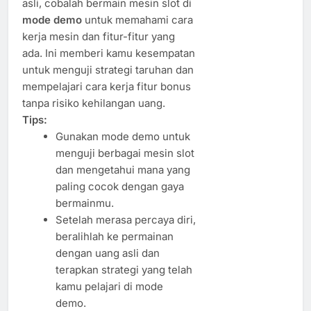
asli, cobalah bermain mesin slot di
mode demo
untuk memahami cara
kerja mesin dan fitur-fitur yang
ada. Ini memberi kamu kesempatan
untuk menguji strategi taruhan dan
mempelajari cara kerja fitur bonus
tanpa risiko kehilangan uang.
Tips:
Gunakan mode demo untuk
menguji berbagai mesin slot
dan mengetahui mana yang
paling cocok dengan gaya
bermainmu.
Setelah merasa percaya diri,
beralihlah ke permainan
dengan uang asli dan
terapkan strategi yang telah
kamu pelajari di mode
demo.