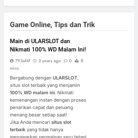
Game Online, Tips dan Trik
Main di ULARSLOT dan
Nikmati 100% WD Malam Ini!
793af4f
2 years ago
0
8
mins
Bergabung dengan
ULARSLOT
,
situs slot terbaik yang menjamin
100% WD malam ini
. Nikmati
kemenangan instan dengan proses
penarikan cepat dan peluang
menang besar setiap saat!
Jika Anda mencari
situs slot
terbaik
yang tidak hanya
menawarkan permainan seru tetapi