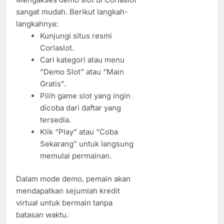
sangat mudah. Berikut langkah-
langkahnya:
Kunjungi situs resmi
Corlaslot.
Cari kategori atau menu
“Demo Slot” atau “Main
Gratis”.
Pilih game slot yang ingin
dicoba dari daftar yang
tersedia.
Klik “Play” atau “Coba
Sekarang” untuk langsung
memulai permainan.
Dalam mode demo, pemain akan
mendapatkan sejumlah kredit
virtual untuk bermain tanpa
batasan waktu.