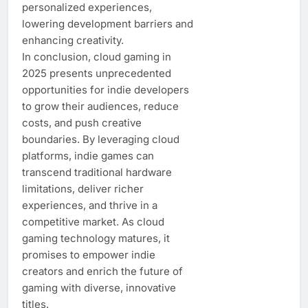
personalized experiences,
lowering development barriers and
enhancing creativity.
In conclusion, cloud gaming in
2025 presents unprecedented
opportunities for indie developers
to grow their audiences, reduce
costs, and push creative
boundaries. By leveraging cloud
platforms, indie games can
transcend traditional hardware
limitations, deliver richer
experiences, and thrive in a
competitive market. As cloud
gaming technology matures, it
promises to empower indie
creators and enrich the future of
gaming with diverse, innovative
titles.