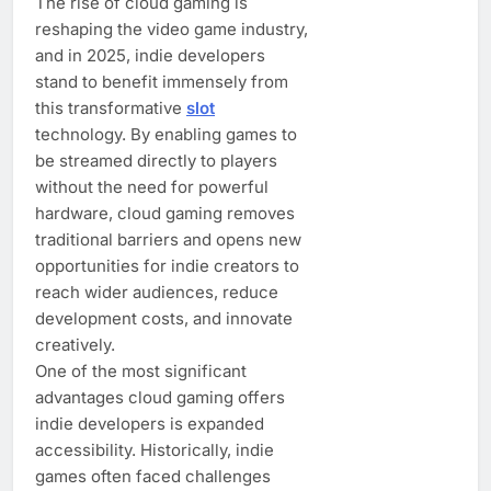
The rise of cloud gaming is
reshaping the video game industry,
and in 2025, indie developers
stand to benefit immensely from
this transformative
slot
technology. By enabling games to
be streamed directly to players
without the need for powerful
hardware, cloud gaming removes
traditional barriers and opens new
opportunities for indie creators to
reach wider audiences, reduce
development costs, and innovate
creatively.
One of the most significant
advantages cloud gaming offers
indie developers is expanded
accessibility. Historically, indie
games often faced challenges