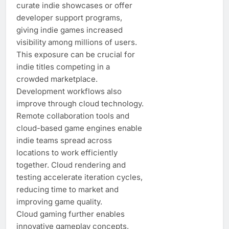
curate indie showcases or offer
developer support programs,
giving indie games increased
visibility among millions of users.
This exposure can be crucial for
indie titles competing in a
crowded marketplace.
Development workflows also
improve through cloud technology.
Remote collaboration tools and
cloud-based game engines enable
indie teams spread across
locations to work efficiently
together. Cloud rendering and
testing accelerate iteration cycles,
reducing time to market and
improving game quality.
Cloud gaming further enables
innovative gameplay concepts,