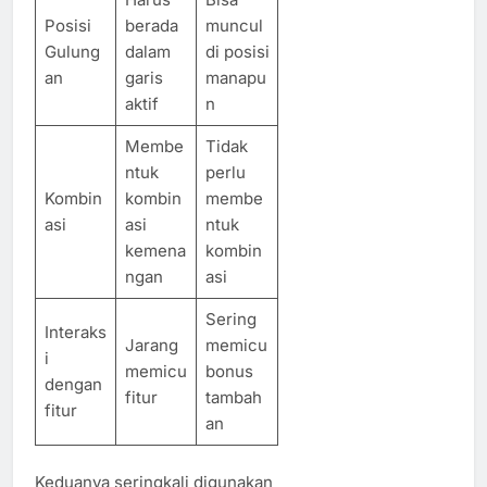
Posisi
berada
muncul
Gulung
dalam
di posisi
an
garis
manapu
aktif
n
Membe
Tidak
ntuk
perlu
Kombin
kombin
membe
asi
asi
ntuk
kemena
kombin
ngan
asi
Sering
Interaks
Jarang
memicu
i
memicu
bonus
dengan
fitur
tambah
fitur
an
Keduanya seringkali digunakan