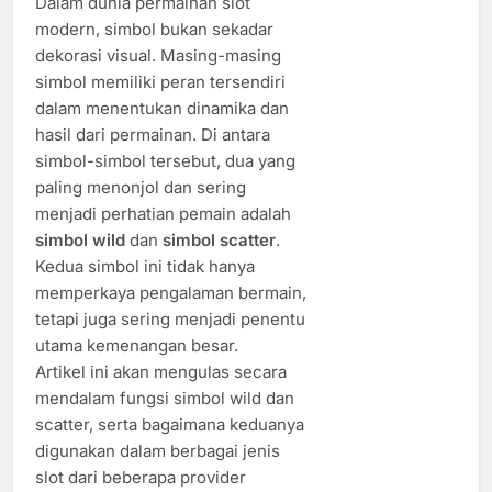
Dalam dunia permainan slot
modern, simbol bukan sekadar
dekorasi visual. Masing-masing
simbol memiliki peran tersendiri
dalam menentukan dinamika dan
hasil dari permainan. Di antara
simbol-simbol tersebut, dua yang
paling menonjol dan sering
menjadi perhatian pemain adalah
simbol wild
dan
simbol scatter
.
Kedua simbol ini tidak hanya
memperkaya pengalaman bermain,
tetapi juga sering menjadi penentu
utama kemenangan besar.
Artikel ini akan mengulas secara
mendalam fungsi simbol wild dan
scatter, serta bagaimana keduanya
digunakan dalam berbagai jenis
slot dari beberapa provider