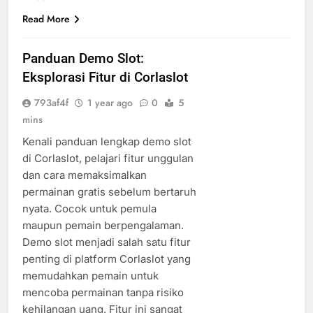
Read More
Panduan Demo Slot:
Eksplorasi Fitur di Corlaslot
793af4f
1 year ago
0
5
mins
Kenali panduan lengkap demo slot
di Corlaslot, pelajari fitur unggulan
dan cara memaksimalkan
permainan gratis sebelum bertaruh
nyata. Cocok untuk pemula
maupun pemain berpengalaman.
Demo slot menjadi salah satu fitur
penting di platform Corlaslot yang
memudahkan pemain untuk
mencoba permainan tanpa risiko
kehilangan uang. Fitur ini sangat