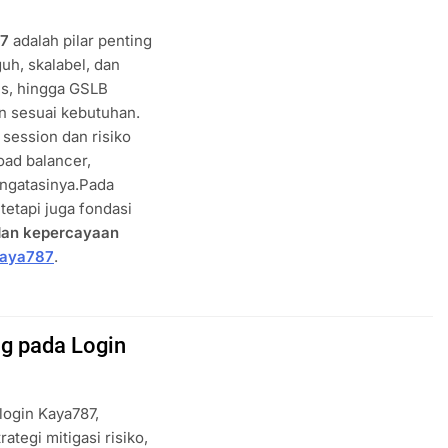
87
adalah pilar penting
uh, skalabel, dan
ns, hingga GSLB
in sesuai kebutuhan.
 session dan risiko
load balancer,
engatasinya.Pada
tetapi juga fondasi
dan kepercayaan
aya787
.
ng pada Login
login Kaya787,
tegi mitigasi risiko,