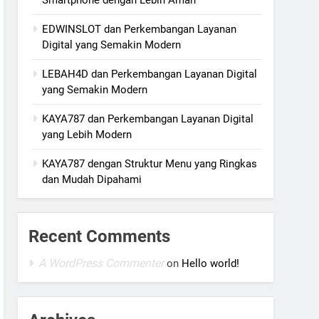
Smartphone dengan Lebih Aman
EDWINSLOT dan Perkembangan Layanan
Digital yang Semakin Modern
LEBAH4D dan Perkembangan Layanan Digital
yang Semakin Modern
KAYA787 dan Perkembangan Layanan Digital
yang Lebih Modern
KAYA787 dengan Struktur Menu yang Ringkas
dan Mudah Dipahami
Recent Comments
A WordPress Commenter
on
Hello world!