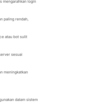
tis mengarahkan login
an paling rendah,
e atau bot sulit
erver sesuai
uan meningkatkan
igunakan dalam sistem