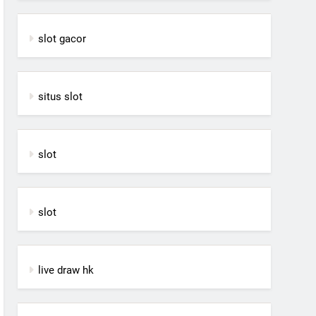
slot gacor
situs slot
slot
slot
live draw hk