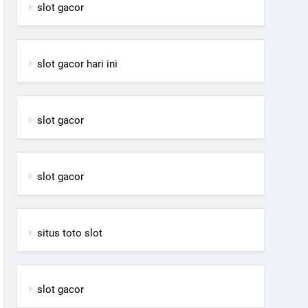
slot gacor
slot gacor hari ini
slot gacor
slot gacor
situs toto slot
slot gacor