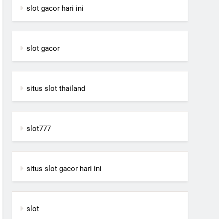
slot gacor hari ini
slot gacor
situs slot thailand
slot777
situs slot gacor hari ini
slot