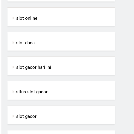
slot online
slot dana
slot gacor hari ini
situs slot gacor
slot gacor