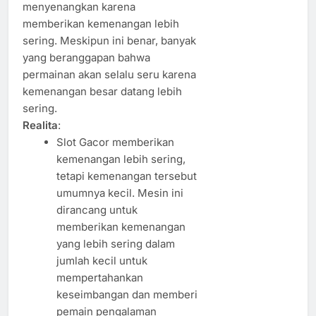
menyenangkan karena
memberikan kemenangan lebih
sering. Meskipun ini benar, banyak
yang beranggapan bahwa
permainan akan selalu seru karena
kemenangan besar datang lebih
sering.
Realita
:
Slot Gacor memberikan
kemenangan lebih sering,
tetapi kemenangan tersebut
umumnya kecil. Mesin ini
dirancang untuk
memberikan kemenangan
yang lebih sering dalam
jumlah kecil untuk
mempertahankan
keseimbangan dan memberi
pemain pengalaman