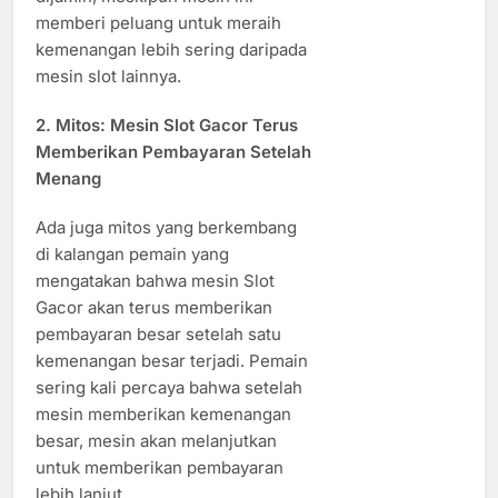
memberi peluang untuk meraih
kemenangan lebih sering daripada
mesin slot lainnya.
2.
Mitos: Mesin Slot Gacor Terus
Memberikan Pembayaran Setelah
Menang
Ada juga mitos yang berkembang
di kalangan pemain yang
mengatakan bahwa mesin Slot
Gacor akan terus memberikan
pembayaran besar setelah satu
kemenangan besar terjadi. Pemain
sering kali percaya bahwa setelah
mesin memberikan kemenangan
besar, mesin akan melanjutkan
untuk memberikan pembayaran
lebih lanjut.