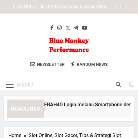
Skip
LEBAH4D dan Perkembangan Layanan Digital
to
yang Semakin Modern
content
KAYA787 dan Perkembangan Layanan Digital yang
Lebih Modern
Cara Melakukan LEBAH4D Login melalui
Smartphone dengan Lebih Aman
EDWINSLOT dan Perkembangan Layanan Digital
yang Semakin Modern
Blue Monkey
Dapatkan Produk Kesehatan Dan
LEBAH4D dan Perkembangan Layanan Digital
NEWSLETTER
RANDOM NEWS
yang Semakin Modern
Performance
Kebugaran Terbaik Di Blue Monkey
KAYA787 dan Perkembangan Layanan Digital yang
Performance. Untuk Performa Optimal
Lebih Modern
MENU
Anda.
ara Melakukan LEBAH4D Login melalui Smartphone dengan L
HEADLINES
Weeks Ago
Home
Slot Online, Slot Gacor, Tips & Strategi Slot