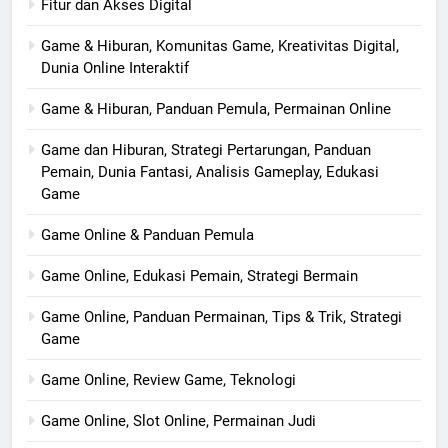
Fitur dan Akses Digital
Game & Hiburan, Komunitas Game, Kreativitas Digital,
Dunia Online Interaktif
Game & Hiburan, Panduan Pemula, Permainan Online
Game dan Hiburan, Strategi Pertarungan, Panduan
Pemain, Dunia Fantasi, Analisis Gameplay, Edukasi
Game
Game Online & Panduan Pemula
Game Online, Edukasi Pemain, Strategi Bermain
Game Online, Panduan Permainan, Tips & Trik, Strategi
Game
Game Online, Review Game, Teknologi
Game Online, Slot Online, Permainan Judi