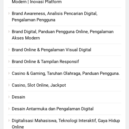
Modern | Inovasi Platform
Brand Awareness, Analisis Pencarian Digital,
Pengalaman Pengguna
Brand Digital, Panduan Pengguna Online, Pengalaman
Akses Modern
Brand Online & Pengalaman Visual Digital
Brand Online & Tampilan Responsif
Casino & Gaming, Taruhan Olahraga, Panduan Pengguna.
Casino, Slot Online, Jackpot
Desain
Desain Antarmuka dan Pengalaman Digital
Digitalisasi Mahasiswa, Teknologi Interaktif, Gaya Hidup
Online