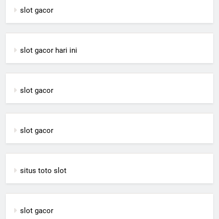
slot gacor
slot gacor hari ini
slot gacor
slot gacor
situs toto slot
slot gacor