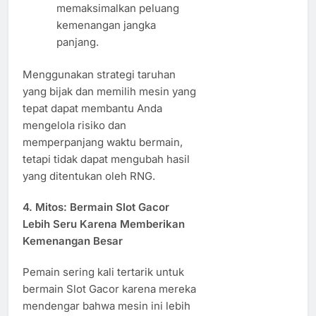
memaksimalkan peluang
kemenangan jangka
panjang.
Menggunakan strategi taruhan
yang bijak dan memilih mesin yang
tepat dapat membantu Anda
mengelola risiko dan
memperpanjang waktu bermain,
tetapi tidak dapat mengubah hasil
yang ditentukan oleh RNG.
4.
Mitos: Bermain Slot Gacor
Lebih Seru Karena Memberikan
Kemenangan Besar
Pemain sering kali tertarik untuk
bermain Slot Gacor karena mereka
mendengar bahwa mesin ini lebih