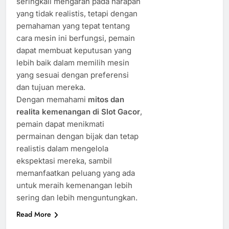
seringkali mengarah pada harapan
yang tidak realistis, tetapi dengan
pemahaman yang tepat tentang
cara mesin ini berfungsi, pemain
dapat membuat keputusan yang
lebih baik dalam memilih mesin
yang sesuai dengan preferensi
dan tujuan mereka.
Dengan memahami
mitos dan
realita kemenangan di Slot Gacor
,
pemain dapat menikmati
permainan dengan bijak dan tetap
realistis dalam mengelola
ekspektasi mereka, sambil
memanfaatkan peluang yang ada
untuk meraih kemenangan lebih
sering dan lebih menguntungkan.
Read More