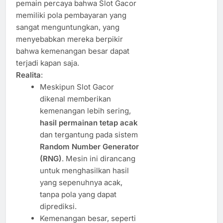
pemain percaya bahwa Slot Gacor
memiliki pola pembayaran yang
sangat menguntungkan, yang
menyebabkan mereka berpikir
bahwa kemenangan besar dapat
terjadi kapan saja.
Realita
:
Meskipun Slot Gacor
dikenal memberikan
kemenangan lebih sering,
hasil permainan tetap acak
dan tergantung pada sistem
Random Number Generator
(RNG)
. Mesin ini dirancang
untuk menghasilkan hasil
yang sepenuhnya acak,
tanpa pola yang dapat
diprediksi.
Kemenangan besar, seperti