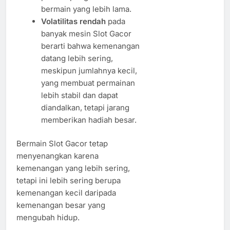
bermain yang lebih lama.
Volatilitas rendah
pada
banyak mesin Slot Gacor
berarti bahwa kemenangan
datang lebih sering,
meskipun jumlahnya kecil,
yang membuat permainan
lebih stabil dan dapat
diandalkan, tetapi jarang
memberikan hadiah besar.
Bermain Slot Gacor tetap
menyenangkan karena
kemenangan yang lebih sering,
tetapi ini lebih sering berupa
kemenangan kecil daripada
kemenangan besar yang
mengubah hidup.