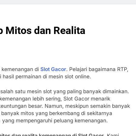
 Mitos dan Realita
ta kemenangan di
Slot Gacor
. Pelajari bagaimana RTP,
hasil permainan di mesin slot online.
salah satu mesin slot yang paling banyak dimainkan.
menangan lebih sering, Slot Gacor menarik
 keuntungan besar. Namun, meskipun semakin banyak
 banyak mitos yang berkembang di sekitarnya
pa yang mempengaruhi peluang kemenangan.
itos dan realita kemenangan di Slot Gacor
. Kami