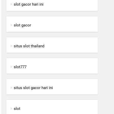
slot gacor hari ini
slot gacor
situs slot thailand
slot777
situs slot gacor hari ini
slot