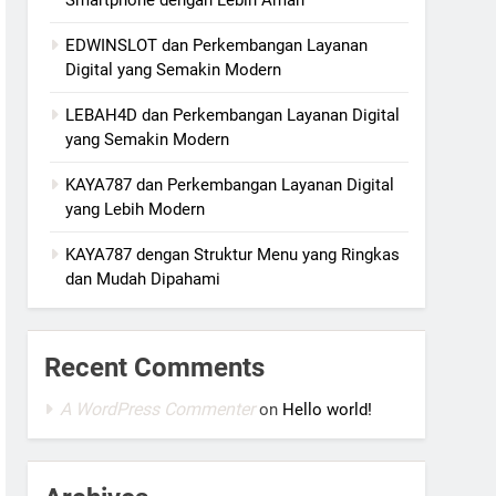
Smartphone dengan Lebih Aman
EDWINSLOT dan Perkembangan Layanan
Digital yang Semakin Modern
LEBAH4D dan Perkembangan Layanan Digital
yang Semakin Modern
KAYA787 dan Perkembangan Layanan Digital
yang Lebih Modern
KAYA787 dengan Struktur Menu yang Ringkas
dan Mudah Dipahami
Recent Comments
A WordPress Commenter
on
Hello world!