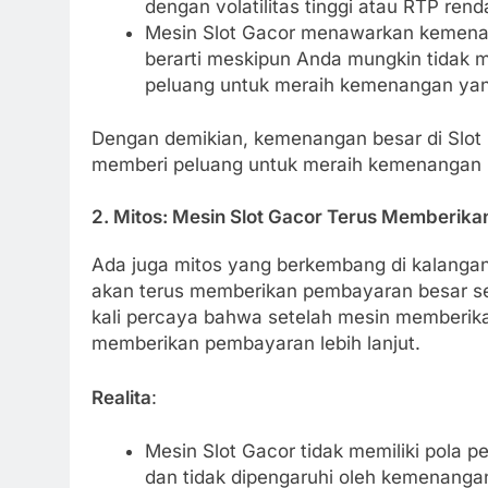
dengan volatilitas tinggi atau RTP rend
Mesin Slot Gacor menawarkan kemenang
berarti meskipun Anda mungkin tidak 
peluang untuk meraih kemenangan yang
Dengan demikian, kemenangan besar di Slot G
memberi peluang untuk meraih kemenangan leb
2.
Mitos: Mesin Slot Gacor Terus Memberik
Ada juga mitos yang berkembang di kalang
akan terus memberikan pembayaran besar set
kali percaya bahwa setelah mesin memberik
memberikan pembayaran lebih lanjut.
Realita
:
Mesin Slot Gacor tidak memiliki pola p
dan tidak dipengaruhi oleh kemenanga