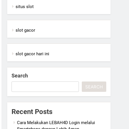
situs slot
slot gacor
slot gacor hari ini
Search
SEARCH
Recent Posts
Cara Melakukan LEBAH4D Login melalui