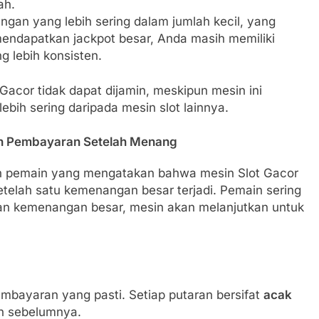
ah.
an yang lebih sering dalam jumlah kecil, yang
mendapatkan jackpot besar, Anda masih memiliki
 lebih konsisten.
acor tidak dapat dijamin, meskipun mesin ini
ih sering daripada mesin slot lainnya.
an Pembayaran Setelah Menang
an pemain yang mengatakan bahwa mesin Slot Gacor
elah satu kemenangan besar terjadi. Pemain sering
an kemenangan besar, mesin akan melanjutkan untuk
embayaran yang pasti. Setiap putaran bersifat
acak
n sebelumnya.