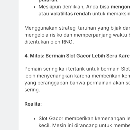
Meskipun demikian, Anda bisa
mengont
atau
volatilitas rendah
untuk memaksim
Menggunakan strategi taruhan yang bijak d
mengelola risiko dan memperpanjang waktu b
ditentukan oleh RNG.
4.
Mitos: Bermain Slot Gacor Lebih Seru K
Pemain sering kali tertarik untuk bermain S
lebih menyenangkan karena memberikan keme
yang beranggapan bahwa permainan akan sel
sering.
Realita
:
Slot Gacor memberikan kemenangan le
kecil. Mesin ini dirancang untuk memb