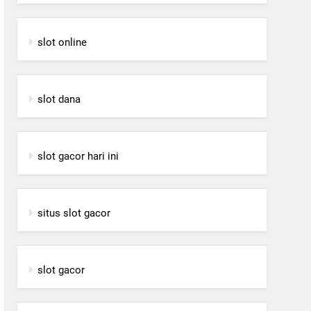
slot online
slot dana
slot gacor hari ini
situs slot gacor
slot gacor