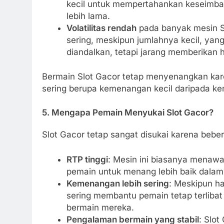
kecil untuk mempertahankan keseimb
lebih lama.
Volatilitas rendah
pada banyak mesin S
sering, meskipun jumlahnya kecil, yan
diandalkan, tetapi jarang memberikan h
Bermain Slot Gacor tetap menyenangkan karen
sering berupa kemenangan kecil daripada 
5.
Mengapa Pemain Menyukai Slot Gacor?
Slot Gacor tetap sangat disukai karena bebe
RTP tinggi
: Mesin ini biasanya menawar
pemain untuk menang lebih baik dalam
Kemenangan lebih sering
: Meskipun h
sering membantu pemain tetap terlib
bermain mereka.
Pengalaman bermain yang stabil
: Slo