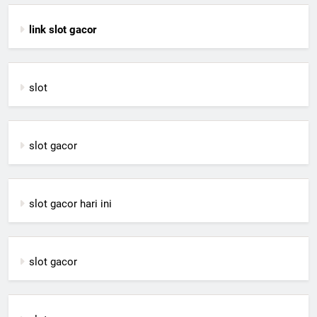
link slot gacor
slot
slot gacor
slot gacor hari ini
slot gacor