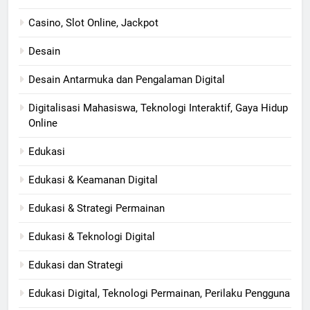
Casino, Slot Online, Jackpot
Desain
Desain Antarmuka dan Pengalaman Digital
Digitalisasi Mahasiswa, Teknologi Interaktif, Gaya Hidup
Online
Edukasi
Edukasi & Keamanan Digital
Edukasi & Strategi Permainan
Edukasi & Teknologi Digital
Edukasi dan Strategi
Edukasi Digital, Teknologi Permainan, Perilaku Pengguna