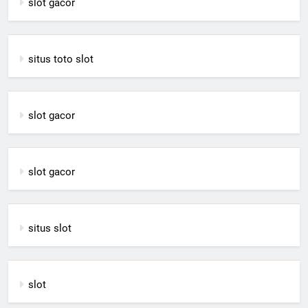
slot gacor
situs toto slot
slot gacor
slot gacor
situs slot
slot