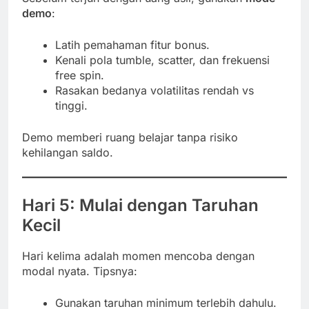
demo
:
Latih pemahaman fitur bonus.
Kenali pola tumble, scatter, dan frekuensi
free spin.
Rasakan bedanya volatilitas rendah vs
tinggi.
Demo memberi ruang belajar tanpa risiko
kehilangan saldo.
Hari 5: Mulai dengan Taruhan
Kecil
Hari kelima adalah momen mencoba dengan
modal nyata. Tipsnya:
Gunakan taruhan minimum terlebih dahulu.