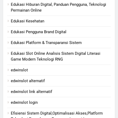
Edukasi Hiburan Digital, Panduan Pengguna, Teknologi
Permainan Online
Edukasi Kesehatan
Edukasi Pengguna Brand Digital
Edukasi Platform & Transparansi Sistem
Edukasi Slot Online Analisis Sistem Digital Literasi
Game Modern Teknologi RNG
edwinslot
edwinslot alternatif
edwinslot link alternatif
edwinslot login
Efisiensi Sistem Digital,Optimalisasi Akses,Platform