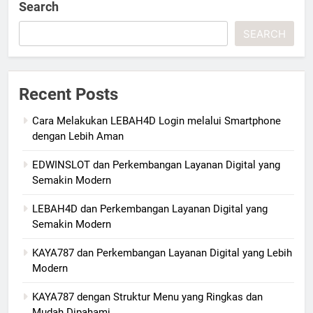
Search
SEARCH
Recent Posts
Cara Melakukan LEBAH4D Login melalui Smartphone
dengan Lebih Aman
EDWINSLOT dan Perkembangan Layanan Digital yang
Semakin Modern
LEBAH4D dan Perkembangan Layanan Digital yang
Semakin Modern
KAYA787 dan Perkembangan Layanan Digital yang Lebih
Modern
KAYA787 dengan Struktur Menu yang Ringkas dan
Mudah Dipahami