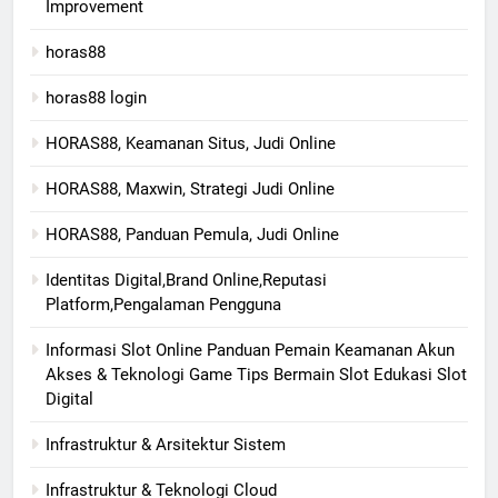
Improvement
horas88
horas88 login
HORAS88, Keamanan Situs, Judi Online
HORAS88, Maxwin, Strategi Judi Online
HORAS88, Panduan Pemula, Judi Online
Identitas Digital,Brand Online,Reputasi
Platform,Pengalaman Pengguna
Informasi Slot Online Panduan Pemain Keamanan Akun
Akses & Teknologi Game Tips Bermain Slot Edukasi Slot
Digital
Infrastruktur & Arsitektur Sistem
Infrastruktur & Teknologi Cloud