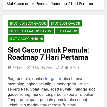
Slot Gacor untuk Pemula: Roadmap 7 Hari Pertama
SITUS JUDI SLOT GACOR
SITUS SLOT GACOR
SITUS SLOT GACOR HARI INI
SLOT GACOR
SLOT GACOR HARI INI
Slot Gacor untuk Pemula:
Roadmap 7 Hari Pertama
0
793af4f
11 Months Ago
5 Mins
Bagi pemula, dunia
slot gacor
bisa terasa
membingungkan sekaligus menggoda. Istilah
seperti
RTP, volatilitas, scatter, wild, hingga slot
gacor
sering muncul tanpa benar-benar dipahami.
Tanpa persiapan, pemain pemula bisa cepat
kehabisan modal atau merasa frustasi.