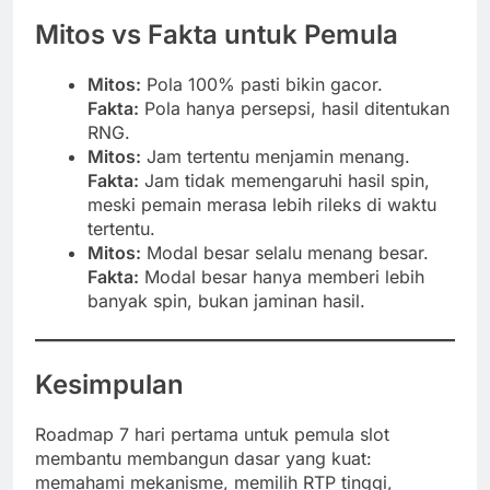
Mitos vs Fakta untuk Pemula
Mitos:
Pola 100% pasti bikin gacor.
Fakta:
Pola hanya persepsi, hasil ditentukan
RNG.
Mitos:
Jam tertentu menjamin menang.
Fakta:
Jam tidak memengaruhi hasil spin,
meski pemain merasa lebih rileks di waktu
tertentu.
Mitos:
Modal besar selalu menang besar.
Fakta:
Modal besar hanya memberi lebih
banyak spin, bukan jaminan hasil.
Kesimpulan
Roadmap 7 hari pertama untuk pemula slot
membantu membangun dasar yang kuat:
memahami mekanisme, memilih RTP tinggi,