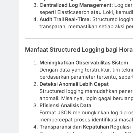
Centralized Log Management:
Log dar
seperti Elasticsearch atau Loki, kemud
Audit Trail Real-Time:
Structured loggi
transparan, memastikan setiap aksi pe
Manfaat Structured Logging bagi Hor
Meningkatkan Observabilitas Sistem
Dengan data yang terstruktur, tim te
berdasarkan parameter tertentu, seper
Deteksi Anomali Lebih Cepat
Structured logging memudahkan pener
anomali. Misalnya, login gagal berulan
Efisiensi Analisis Data
Format JSON memungkinkan log diproses
mempercepat proses identifikasi masa
Transparansi dan Kepatuhan Regulasi