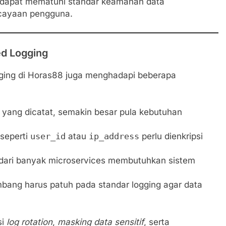
88 dapat mematuhi standar keamanan data
rcayaan pengguna.
ed Logging
gging di Horas88 juga menghadapi beberapa
 yang dicatat, semakin besar pula kebutuhan
 seperti
user_id
atau
ip_address
perlu dienkripsi
dari banyak microservices membutuhkan sistem
ang harus patuh pada standar logging agar data
si
log rotation
,
masking data sensitif
, serta