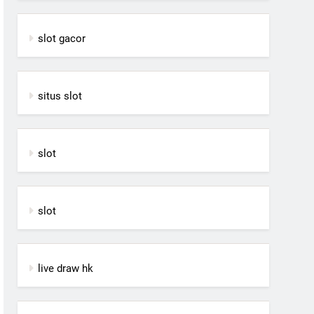
slot gacor
situs slot
slot
slot
live draw hk