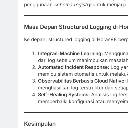
penggunaan
schema registry
untuk menjaga k
Masa Depan Structured Logging di Ho
Ke depan, structured logging di Horas88 ber
Integrasi Machine Learning:
Menggunaka
dari log sebelum menimbulkan masalah 
Automated Incident Response:
Log yan
memicu sistem otomatis untuk melakuka
Observabilitas Berbasis Cloud Native:
menghasilkan log terstruktur dari setia
Self-Healing Systems:
Analisis log te
memperbaiki konfigurasi atau menyeim
Kesimpulan