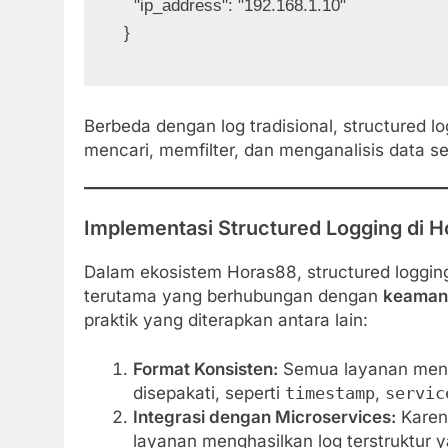
  "ip_address": "192.168.1.10"

Berbeda dengan log tradisional, structure
mencari, memfilter, dan menganalisis data s
Implementasi Structured Logging di 
Dalam ekosistem Horas88, structured loggin
terutama yang berhubungan dengan
keamanan
praktik yang diterapkan antara lain:
Format Konsisten:
Semua layanan meng
disepakati, seperti
timestamp
,
servic
Integrasi dengan Microservices:
Kare
layanan menghasilkan log terstruktur 