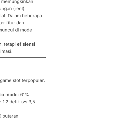
ng memungkinkan
ngan (reel),
epat. Dalam beberapa
ar fitur dan
muncul di mode
, tetapi
efisiensi
imasi.
 game slot terpopuler,
bo mode:
61%
:
1,2 detik (vs 3,5
 putaran