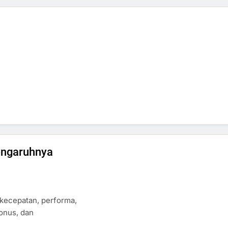
Pengaruhnya
i kecepatan, performa,
bonus, dan