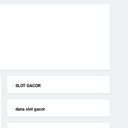
SLOT GACOR
dana slot gacor