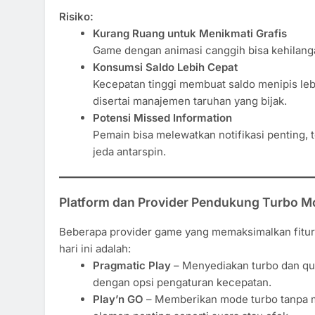
Risiko:
Kurang Ruang untuk Menikmati Grafis
Game dengan animasi canggih bisa kehilang
Konsumsi Saldo Lebih Cepat
Kecepatan tinggi membuat saldo menipis lebi
disertai manajemen taruhan yang bijak.
Potensi Missed Information
Pemain bisa melewatkan notifikasi penting, t
jeda antarspin.
Platform dan Provider Pendukung Turbo M
Beberapa provider game yang memaksimalkan fitur
hari ini adalah:
Pragmatic Play
– Menyediakan turbo dan qu
dengan opsi pengaturan kecepatan.
Play’n GO
– Memberikan mode turbo tanpa 