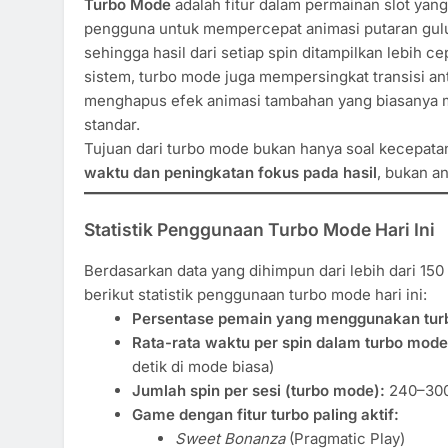
Turbo Mode
adalah fitur dalam permainan slot ya
pengguna untuk mempercepat animasi putaran gulu
sehingga hasil dari setiap spin ditampilkan lebih c
sistem, turbo mode juga mempersingkat transisi ant
menghapus efek animasi tambahan yang biasanya 
standar.
Tujuan dari turbo mode bukan hanya soal kecepatan
waktu dan peningkatan fokus pada hasil
, bukan an
Statistik Penggunaan Turbo Mode Hari Ini
Berdasarkan data yang dihimpun dari lebih dari 150
berikut statistik penggunaan turbo mode hari ini:
Persentase pemain yang menggunakan tur
Rata-rata waktu per spin dalam turbo mode
detik di mode biasa)
Jumlah spin per sesi (turbo mode):
240–300
Game dengan fitur turbo paling aktif:
Sweet Bonanza
(Pragmatic Play)