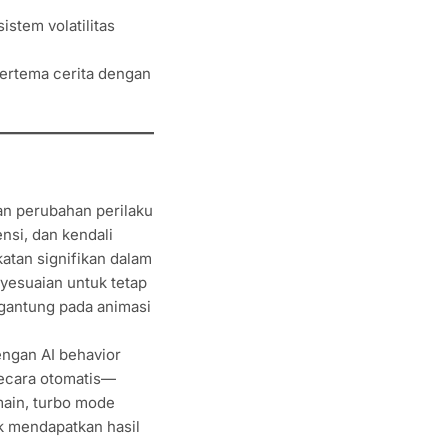
istem volatilitas
ertema cerita dengan
nan perubahan perilaku
nsi, dan kendali
atan signifikan dalam
yesuaian untuk tetap
antung pada animasi
engan AI behavior
ecara otomatis—
main, turbo mode
uk mendapatkan hasil