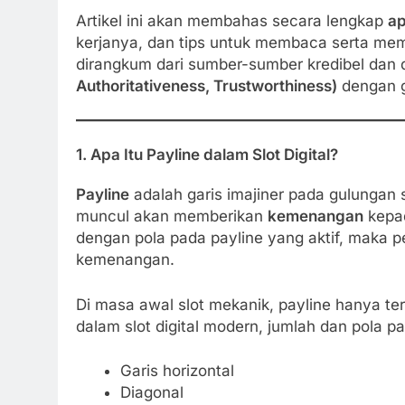
Artikel ini akan membahas secara lengkap
ap
kerjanya, dan tips untuk membaca serta me
dirangkum dari sumber-sumber kredibel dan di
Authoritativeness, Trustworthiness)
dengan g
1.
Apa Itu Payline dalam Slot Digital?
Payline
adalah garis imajiner pada gulungan
muncul akan memberikan
kemenangan
kepad
dengan pola pada payline yang aktif, maka
kemenangan.
Di masa awal slot mekanik, payline hanya terd
dalam slot digital modern, jumlah dan pola pay
Garis horizontal
Diagonal