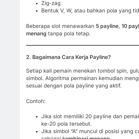
Zig-zag
Bentuk V, W, atau bahkan pola yang tid
Beberapa slot menawarkan
5 payline
,
10 pay
menang
tanpa pola tetap.
2.
Bagaimana Cara Kerja Payline?
Setiap kali pemain menekan tombol spin, gu
simbol. Algoritma permainan kemudian men
sesuai dengan pola payline yang aktif.
Contoh:
Jika slot memiliki 20 payline dan pe
ke-20 pola tersebut.
Jika simbol “A” muncul di posisi yang 
sebagai
kombinasi menang
.