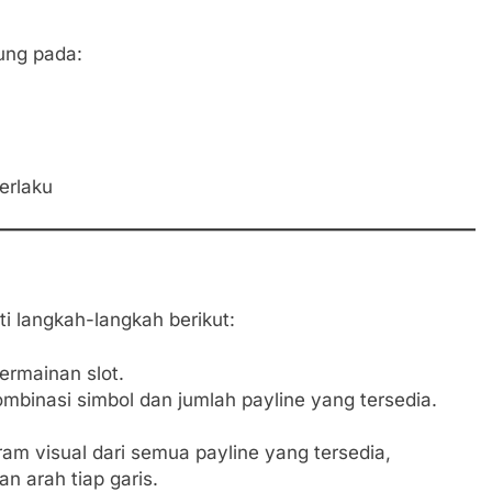
ung pada:
erlaku
 langkah-langkah berikut:
rmainan slot.
mbinasi simbol dan jumlah payline yang tersedia.
m visual dari semua payline yang tersedia,
n arah tiap garis.