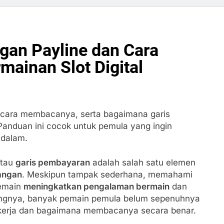
gan Payline dan Cara
ainan Slot Digital
al, cara membacanya, serta bagaimana garis
anduan ini cocok untuk pemula yang ingin
dalam.
tau
garis pembayaran
adalah salah satu elemen
angan
. Meskipun tampak sederhana, memahami
pemain
meningkatkan pengalaman bermain
dan
gnya, banyak pemain pemula belum sepenuhnya
erja dan bagaimana membacanya secara benar.