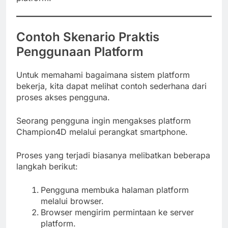
Contoh Skenario Praktis
Penggunaan Platform
Untuk memahami bagaimana sistem platform
bekerja, kita dapat melihat contoh sederhana dari
proses akses pengguna.
Seorang pengguna ingin mengakses platform
Champion4D melalui perangkat smartphone.
Proses yang terjadi biasanya melibatkan beberapa
langkah berikut:
Pengguna membuka halaman platform
melalui browser.
Browser mengirim permintaan ke server
platform.