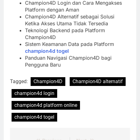
Champion4D Login dan Cara Mengakses
Platform dengan Aman
Champion4D Alternatif sebagai Solusi
Ketika Akses Utama Tidak Tersedia
Teknologi Backend pada Platform
Champion4D
Sistem Keamanan Data pada Platform
champion4d togel
Panduan Navigasi Champion4D bagi
Pengguna Baru
Tagged:
Champion4D
Champion4D alternatif
champion4d login
champion4d platform online
champion4d togel