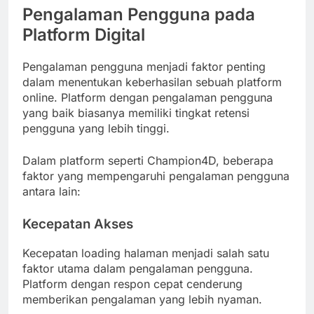
Pengalaman Pengguna pada
Platform Digital
Pengalaman pengguna menjadi faktor penting
dalam menentukan keberhasilan sebuah platform
online. Platform dengan pengalaman pengguna
yang baik biasanya memiliki tingkat retensi
pengguna yang lebih tinggi.
Dalam platform seperti Champion4D, beberapa
faktor yang mempengaruhi pengalaman pengguna
antara lain:
Kecepatan Akses
Kecepatan loading halaman menjadi salah satu
faktor utama dalam pengalaman pengguna.
Platform dengan respon cepat cenderung
memberikan pengalaman yang lebih nyaman.