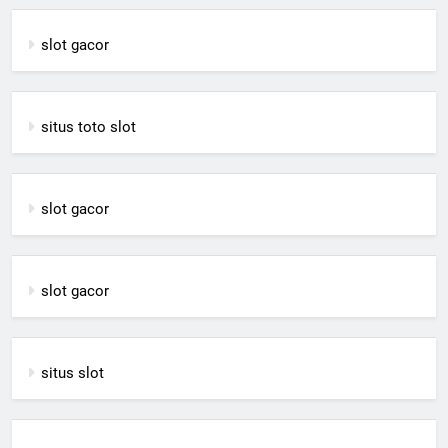
slot gacor
situs toto slot
slot gacor
slot gacor
situs slot