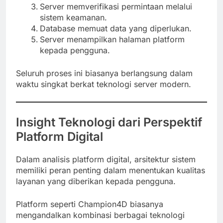
Server memverifikasi permintaan melalui
sistem keamanan.
Database memuat data yang diperlukan.
Server menampilkan halaman platform
kepada pengguna.
Seluruh proses ini biasanya berlangsung dalam
waktu singkat berkat teknologi server modern.
Insight Teknologi dari Perspektif
Platform Digital
Dalam analisis platform digital, arsitektur sistem
memiliki peran penting dalam menentukan kualitas
layanan yang diberikan kepada pengguna.
Platform seperti Champion4D biasanya
mengandalkan kombinasi berbagai teknologi