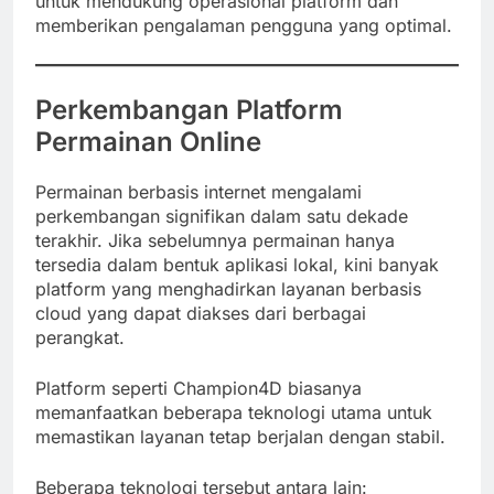
untuk mendukung operasional platform dan
memberikan pengalaman pengguna yang optimal.
Perkembangan Platform
Permainan Online
Permainan berbasis internet mengalami
perkembangan signifikan dalam satu dekade
terakhir. Jika sebelumnya permainan hanya
tersedia dalam bentuk aplikasi lokal, kini banyak
platform yang menghadirkan layanan berbasis
cloud yang dapat diakses dari berbagai
perangkat.
Platform seperti Champion4D biasanya
memanfaatkan beberapa teknologi utama untuk
memastikan layanan tetap berjalan dengan stabil.
Beberapa teknologi tersebut antara lain: