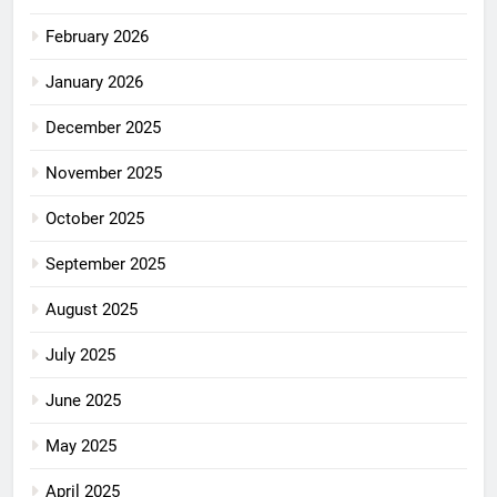
February 2026
January 2026
December 2025
November 2025
October 2025
September 2025
August 2025
July 2025
June 2025
May 2025
April 2025