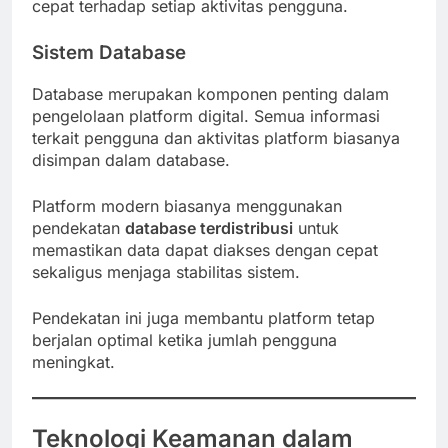
cepat terhadap setiap aktivitas pengguna.
Sistem Database
Database merupakan komponen penting dalam
pengelolaan platform digital. Semua informasi
terkait pengguna dan aktivitas platform biasanya
disimpan dalam database.
Platform modern biasanya menggunakan
pendekatan
database terdistribusi
untuk
memastikan data dapat diakses dengan cepat
sekaligus menjaga stabilitas sistem.
Pendekatan ini juga membantu platform tetap
berjalan optimal ketika jumlah pengguna
meningkat.
Teknologi Keamanan dalam