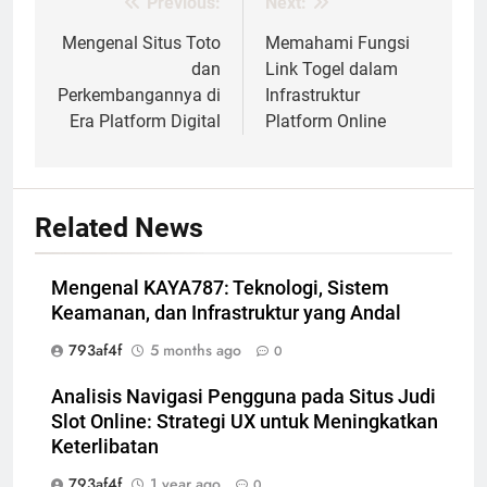
Previous:
Next:
Post
navigation
Mengenal Situs Toto
Memahami Fungsi
dan
Link Togel dalam
Perkembangannya di
Infrastruktur
Era Platform Digital
Platform Online
Related News
Mengenal KAYA787: Teknologi, Sistem
Keamanan, dan Infrastruktur yang Andal
793af4f
5 months ago
0
Analisis Navigasi Pengguna pada Situs Judi
Slot Online: Strategi UX untuk Meningkatkan
Keterlibatan
793af4f
1 year ago
0