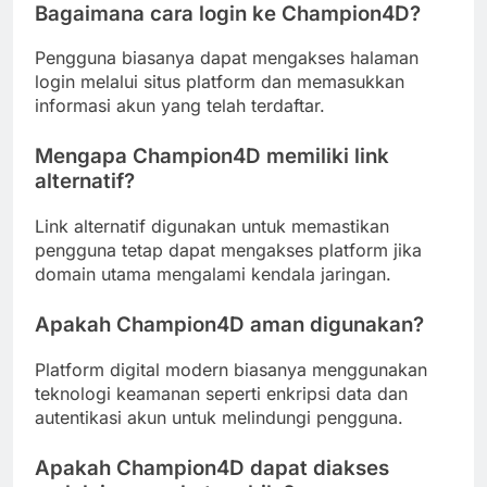
Bagaimana cara login ke Champion4D?
Pengguna biasanya dapat mengakses halaman
login melalui situs platform dan memasukkan
informasi akun yang telah terdaftar.
Mengapa Champion4D memiliki link
alternatif?
Link alternatif digunakan untuk memastikan
pengguna tetap dapat mengakses platform jika
domain utama mengalami kendala jaringan.
Apakah Champion4D aman digunakan?
Platform digital modern biasanya menggunakan
teknologi keamanan seperti enkripsi data dan
autentikasi akun untuk melindungi pengguna.
Apakah Champion4D dapat diakses