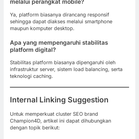
melalui perangkat mobile?
Ya, platform biasanya dirancang responsif
sehingga dapat diakses melalui smartphone
maupun komputer desktop.
Apa yang mempengaruhi stabilitas
platform digital?
Stabilitas platform biasanya dipengaruhi oleh
infrastruktur server, sistem load balancing, serta
teknologi caching.
Internal Linking Suggestion
Untuk memperkuat cluster SEO brand
Champion4D, artikel ini dapat dihubungkan
dengan topik berikut: