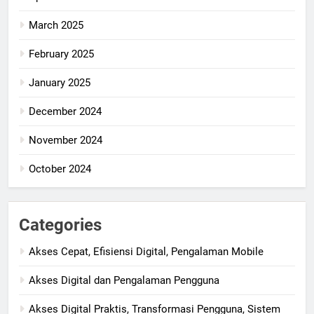
March 2025
February 2025
January 2025
December 2024
November 2024
October 2024
Categories
Akses Cepat, Efisiensi Digital, Pengalaman Mobile
Akses Digital dan Pengalaman Pengguna
Akses Digital Praktis, Transformasi Pengguna, Sistem