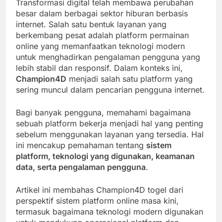
Transformasi digital telah membawa perubahan
besar dalam berbagai sektor hiburan berbasis
internet. Salah satu bentuk layanan yang
berkembang pesat adalah platform permainan
online yang memanfaatkan teknologi modern
untuk menghadirkan pengalaman pengguna yang
lebih stabil dan responsif. Dalam konteks ini,
Champion4D
menjadi salah satu platform yang
sering muncul dalam pencarian pengguna internet.
Bagi banyak pengguna, memahami bagaimana
sebuah platform bekerja menjadi hal yang penting
sebelum menggunakan layanan yang tersedia. Hal
ini mencakup pemahaman tentang
sistem
platform, teknologi yang digunakan, keamanan
data, serta pengalaman pengguna
.
Artikel ini membahas Champion4D togel dari
perspektif sistem platform online masa kini,
termasuk bagaimana teknologi modern digunakan