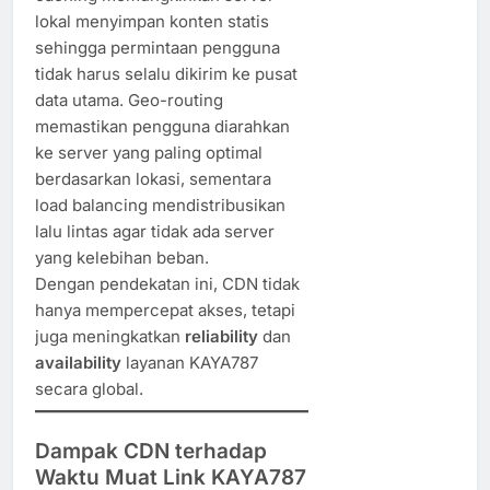
lokal menyimpan konten statis
sehingga permintaan pengguna
tidak harus selalu dikirim ke pusat
data utama. Geo-routing
memastikan pengguna diarahkan
ke server yang paling optimal
berdasarkan lokasi, sementara
load balancing mendistribusikan
lalu lintas agar tidak ada server
yang kelebihan beban.
Dengan pendekatan ini, CDN tidak
hanya mempercepat akses, tetapi
juga meningkatkan
reliability
dan
availability
layanan KAYA787
secara global.
Dampak CDN terhadap
Waktu Muat Link KAYA787