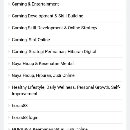
Gaming & Entertainment
Gaming Development & Skill Building
Gaming Skill Development & Online Strategy
Gaming, Slot Online
Gaming, Strategi Permainan, Hiburan Digital
Gaya Hidup & Kesehatan Mental
Gaya Hidup, Hiburan, Judi Online
Healthy Lifestyle, Daily Wellness, Personal Growth, Self-
Improvement
horas88
horas88 login
HORAS88, Keamanan Situs, Judi Online