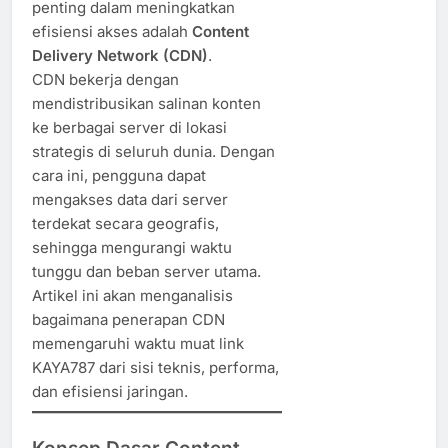
penting dalam meningkatkan
efisiensi akses adalah
Content
Delivery Network (CDN)
.
CDN bekerja dengan
mendistribusikan salinan konten
ke berbagai server di lokasi
strategis di seluruh dunia. Dengan
cara ini, pengguna dapat
mengakses data dari server
terdekat secara geografis,
sehingga mengurangi waktu
tunggu dan beban server utama.
Artikel ini akan menganalisis
bagaimana penerapan CDN
memengaruhi waktu muat link
KAYA787 dari sisi teknis, performa,
dan efisiensi jaringan.