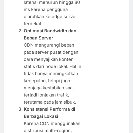
latensi menurun hingga 80
ms karena pengguna
diarahkan ke edge server
terdekat.
Optimasi Bandwidth dan
Beban Server
CDN mengurangi beban
pada server pusat dengan
cara menyajikan konten
statis dari node lokal. Hal ini
tidak hanya meningkatkan
kecepatan, tetapi juga
menjaga kestabilan saat
terjadi lonjakan trafik,
terutama pada jam sibuk.
Konsistensi Performa di
Berbagai Lokasi
Karena CDN menggunakan
distribusi multi-region,