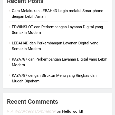
Recent Posts
Cara Melakukan LEBAH4D Login melalui Smartphone
dengan Lebih Aman
EDWINSLOT dan Perkembangan Layanan Digital yang
Semakin Modern
LEBAH4D dan Perkembangan Layanan Digital yang
Semakin Modern
KAYA787 dan Perkembangan Layanan Digital yang Lebih
Modern
KAYA787 dengan Struktur Menu yang Ringkas dan
Mudah Dipahami
Recent Comments
A WordPress Commenter
on
Hello world!