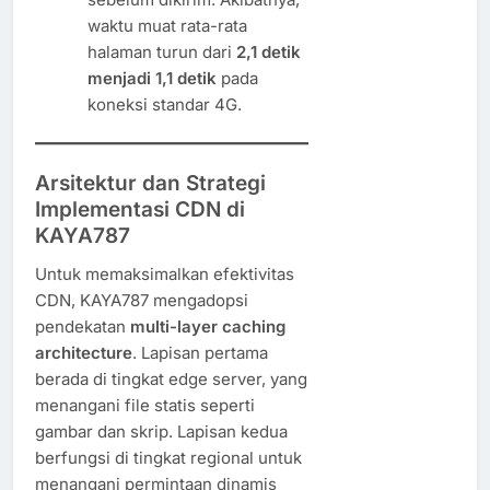
waktu muat rata-rata
halaman turun dari
2,1 detik
menjadi 1,1 detik
pada
koneksi standar 4G.
Arsitektur dan Strategi
Implementasi CDN di
KAYA787
Untuk memaksimalkan efektivitas
CDN, KAYA787 mengadopsi
pendekatan
multi-layer caching
architecture
. Lapisan pertama
berada di tingkat edge server, yang
menangani file statis seperti
gambar dan skrip. Lapisan kedua
berfungsi di tingkat regional untuk
menangani permintaan dinamis