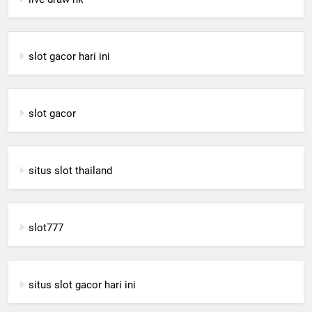
slot gacor hari ini
slot gacor
situs slot thailand
slot777
situs slot gacor hari ini