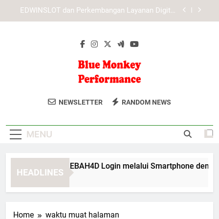
Skip
LEBAH4D dan Perkembangan Layanan Digital
to
yang Semakin Modern
content
KAYA787 dan Perkembangan Layanan Digital yang
Lebih Modern
Cara Melakukan LEBAH4D Login melalui
Smartphone dengan Lebih Aman
EDWINSLOT dan Perkembangan Layanan Digital
yang Semakin Modern
Blue Monkey
Dapatkan Produk Kesehatan Dan
LEBAH4D dan Perkembangan Layanan Digital
NEWSLETTER
RANDOM NEWS
yang Semakin Modern
Performance
Kebugaran Terbaik Di Blue Monkey
KAYA787 dan Perkembangan Layanan Digital yang
Performance. Untuk Performa Optimal
Lebih Modern
MENU
Anda.
ra Melakukan LEBAH4D Login melalui Smartphone dengan L
HEADLINES
Weeks Ago
Home
waktu muat halaman