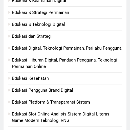
Edukasi & Keamanan Digital
Edukasi & Strategi Permainan
Edukasi & Teknologi Digital
Edukasi dan Strategi
Edukasi Digital, Teknologi Permainan, Perilaku Pengguna
Edukasi Hiburan Digital, Panduan Pengguna, Teknologi
Permainan Online
Edukasi Kesehatan
Edukasi Pengguna Brand Digital
Edukasi Platform & Transparansi Sistem
Edukasi Slot Online Analisis Sistem Digital Literasi
Game Modern Teknologi RNG