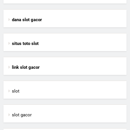
dana slot gacor
situs toto slot
link slot gacor
slot
slot gacor