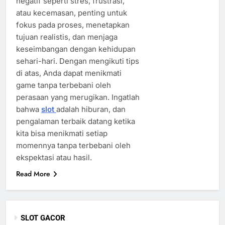
negatif seperti stres, frustrasi,
atau kecemasan, penting untuk
fokus pada proses, menetapkan
tujuan realistis, dan menjaga
keseimbangan dengan kehidupan
sehari-hari. Dengan mengikuti tips
di atas, Anda dapat menikmati
game tanpa terbebani oleh
perasaan yang merugikan. Ingatlah
bahwa
slot
adalah hiburan, dan
pengalaman terbaik datang ketika
kita bisa menikmati setiap
momennya tanpa terbebani oleh
ekspektasi atau hasil.
Read More
SLOT GACOR