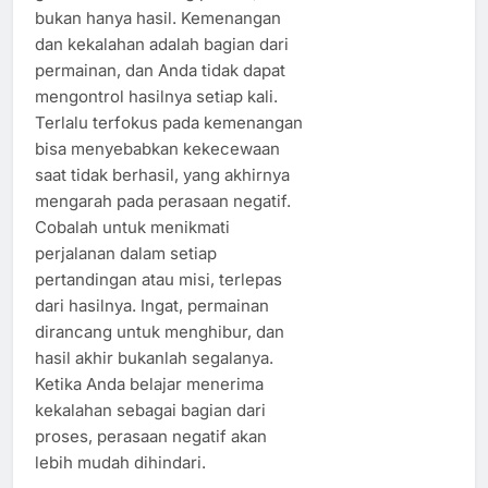
bukan hanya hasil. Kemenangan
dan kekalahan adalah bagian dari
permainan, dan Anda tidak dapat
mengontrol hasilnya setiap kali.
Terlalu terfokus pada kemenangan
bisa menyebabkan kekecewaan
saat tidak berhasil, yang akhirnya
mengarah pada perasaan negatif.
Cobalah untuk menikmati
perjalanan dalam setiap
pertandingan atau misi, terlepas
dari hasilnya. Ingat, permainan
dirancang untuk menghibur, dan
hasil akhir bukanlah segalanya.
Ketika Anda belajar menerima
kekalahan sebagai bagian dari
proses, perasaan negatif akan
lebih mudah dihindari.