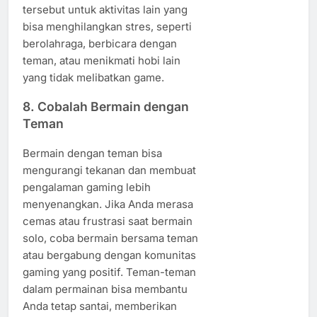
tersebut untuk aktivitas lain yang
bisa menghilangkan stres, seperti
berolahraga, berbicara dengan
teman, atau menikmati hobi lain
yang tidak melibatkan game.
8. Cobalah Bermain dengan
Teman
Bermain dengan teman bisa
mengurangi tekanan dan membuat
pengalaman gaming lebih
menyenangkan. Jika Anda merasa
cemas atau frustrasi saat bermain
solo, coba bermain bersama teman
atau bergabung dengan komunitas
gaming yang positif. Teman-teman
dalam permainan bisa membantu
Anda tetap santai, memberikan