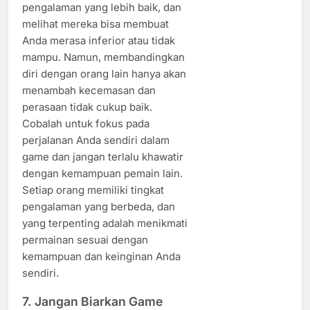
pengalaman yang lebih baik, dan
melihat mereka bisa membuat
Anda merasa inferior atau tidak
mampu. Namun, membandingkan
diri dengan orang lain hanya akan
menambah kecemasan dan
perasaan tidak cukup baik.
Cobalah untuk fokus pada
perjalanan Anda sendiri dalam
game dan jangan terlalu khawatir
dengan kemampuan pemain lain.
Setiap orang memiliki tingkat
pengalaman yang berbeda, dan
yang terpenting adalah menikmati
permainan sesuai dengan
kemampuan dan keinginan Anda
sendiri.
7. Jangan Biarkan Game