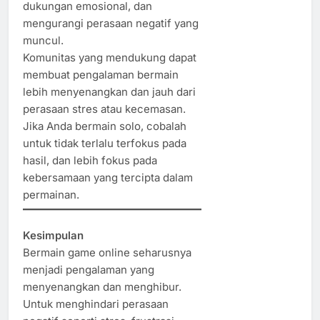
dukungan emosional, dan
mengurangi perasaan negatif yang
muncul.
Komunitas yang mendukung dapat
membuat pengalaman bermain
lebih menyenangkan dan jauh dari
perasaan stres atau kecemasan.
Jika Anda bermain solo, cobalah
untuk tidak terlalu terfokus pada
hasil, dan lebih fokus pada
kebersamaan yang tercipta dalam
permainan.
Kesimpulan
Bermain game online seharusnya
menjadi pengalaman yang
menyenangkan dan menghibur.
Untuk menghindari perasaan