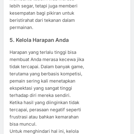
lebih segar, tetapi juga memberi
kesempatan bagi pikiran untuk
beristirahat dari tekanan dalam
permainan.
5. Kelola Harapan Anda
Harapan yang terlalu tinggi bisa
membuat Anda merasa kecewa jika
tidak tercapai. Dalam banyak game,
terutama yang berbasis kompetisi,
pemain sering kali menetapkan
ekspektasi yang sangat tinggi
terhadap diri mereka sendiri.
Ketika hasil yang diinginkan tidak
tercapai, perasaan negatif seperti
frustrasi atau bahkan kemarahan
bisa muncul.
Untuk menghindari hal ini, kelola