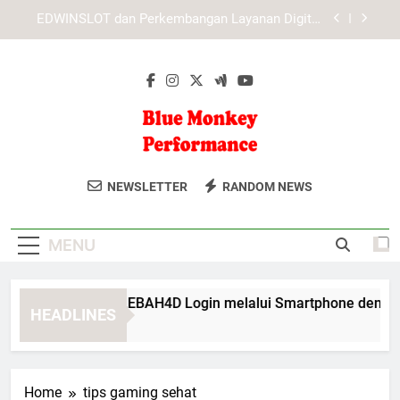
Skip
LEBAH4D dan Perkembangan Layanan Digital
to
yang Semakin Modern
content
KAYA787 dan Perkembangan Layanan Digital yang
Lebih Modern
Cara Melakukan LEBAH4D Login melalui
Smartphone dengan Lebih Aman
EDWINSLOT dan Perkembangan Layanan Digital
yang Semakin Modern
Blue Monkey
Dapatkan Produk Kesehatan Dan
LEBAH4D dan Perkembangan Layanan Digital
NEWSLETTER
RANDOM NEWS
yang Semakin Modern
Performance
Kebugaran Terbaik Di Blue Monkey
KAYA787 dan Perkembangan Layanan Digital yang
Performance. Untuk Performa Optimal
Lebih Modern
MENU
Anda.
ara Melakukan LEBAH4D Login melalui Smartphone dengan L
HEADLINES
Weeks Ago
Home
tips gaming sehat