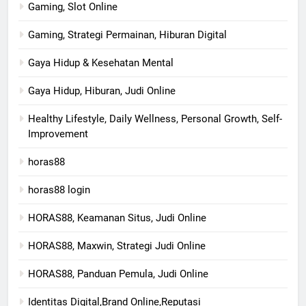
Gaming, Slot Online
Gaming, Strategi Permainan, Hiburan Digital
Gaya Hidup & Kesehatan Mental
Gaya Hidup, Hiburan, Judi Online
Healthy Lifestyle, Daily Wellness, Personal Growth, Self-
Improvement
horas88
horas88 login
HORAS88, Keamanan Situs, Judi Online
HORAS88, Maxwin, Strategi Judi Online
HORAS88, Panduan Pemula, Judi Online
Identitas Digital,Brand Online,Reputasi