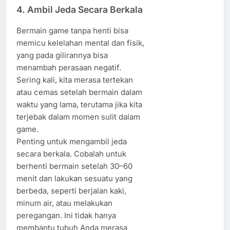
4. Ambil Jeda Secara Berkala
Bermain game tanpa henti bisa
memicu kelelahan mental dan fisik,
yang pada gilirannya bisa
menambah perasaan negatif.
Sering kali, kita merasa tertekan
atau cemas setelah bermain dalam
waktu yang lama, terutama jika kita
terjebak dalam momen sulit dalam
game.
Penting untuk mengambil jeda
secara berkala. Cobalah untuk
berhenti bermain setelah 30–60
menit dan lakukan sesuatu yang
berbeda, seperti berjalan kaki,
minum air, atau melakukan
peregangan. Ini tidak hanya
membantu tubuh Anda merasa