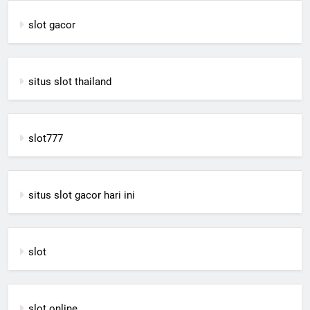
slot gacor
situs slot thailand
slot777
situs slot gacor hari ini
slot
slot online