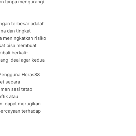
tan tanpa mengurangi
angan terbesar adalah
a dan tingkat
a meningkatkan risiko
gkat bisa membuat
bali berkali-
ang ideal agar kedua
t.Pengguna Horas88
let secara
men sesi tetap
flik atau
ni dapat merugikan
ercayaan terhadap