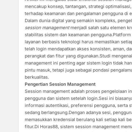
mencakup konsep, tantangan, strategi optimalisasi
terhadap keamanan dan pengalaman pengguna di era
Dalam dunia digital yang semakin kompleks, pengel
session management
menjadi salah satu elemen kr
stabilitas sistem dan keamanan pengguna.Platform
layanan berbasis teknologi harus memastikan seti
telah login mendapatkan akses konsisten, aman, dan
perangkat dan fitur yang digunakan.Studi mengenai
management ini penting agar sistem login tidak ha
pintu masuk, tetapi juga sebagai pondasi pengala
berkualitas.
Pengertian Session Management
Session management adalah proses pengelolaan int
pengguna dan sistem setelah login.Sesi ini biasa
informasi autentikasi, preferensi pengguna, serta st
sedang berlangsung.Dengan adanya sesi, pengguna
memasukkan kredensial berulang kali setiap kali b
fitur.Di Horas88, sistem session management mem