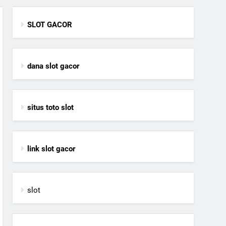
SLOT GACOR
dana slot gacor
situs toto slot
link slot gacor
slot