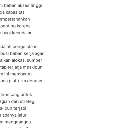
 beban akses tinggi
da kapasitas
mempertahankan
 penting karena
a bagi keandalan
 adalah pengelolaan
ibusi beban kerja agar
uaikan alokasi sumber
etap terjaga meskipun
am ini membantu
pada platform dengan
 dirancang untuk
gian dari strategi
kipun terjadi
 adanya jalur
anpa mengganggu