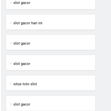
slot gacor
slot gacor hari ini
slot gacor
slot gacor
situs toto slot
slot gacor