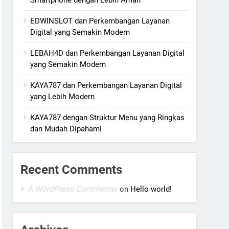
Smartphone dengan Lebih Aman
EDWINSLOT dan Perkembangan Layanan
Digital yang Semakin Modern
LEBAH4D dan Perkembangan Layanan Digital
yang Semakin Modern
KAYA787 dan Perkembangan Layanan Digital
yang Lebih Modern
KAYA787 dengan Struktur Menu yang Ringkas
dan Mudah Dipahami
Recent Comments
A WordPress Commenter
on
Hello world!