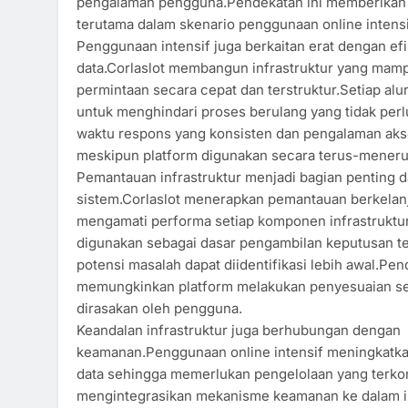
pengalaman pengguna.Pendekatan ini memberikan j
terutama dalam skenario penggunaan online intensi
Penggunaan intensif juga berkaitan erat dengan ef
data.Corlaslot membangun infrastruktur yang ma
permintaan secara cepat dan terstruktur.Setiap alu
untuk menghindari proses berulang yang tidak perl
waktu respons yang konsisten dan pengalaman akse
meskipun platform digunakan secara terus-meneru
Pemantauan infrastruktur menjadi bagian penting d
sistem.Corlaslot menerapkan pemantauan berkelan
mengamati performa setiap komponen infrastruktur
digunakan sebagai dasar pengambilan keputusan t
potensi masalah dapat diidentifikasi lebih awal.Pend
memungkinkan platform melakukan penyesuaian s
dirasakan oleh pengguna.
Keandalan infrastruktur juga berhubungan dengan
keamanan.Penggunaan online intensif meningkatkan
data sehingga memerlukan pengelolaan yang terkon
mengintegrasikan mekanisme keamanan ke dalam in