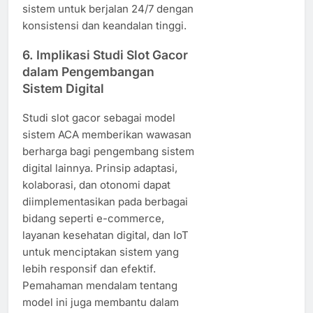
sistem untuk berjalan 24/7 dengan
konsistensi dan keandalan tinggi.
6. Implikasi Studi Slot Gacor
dalam Pengembangan
Sistem Digital
Studi slot gacor sebagai model
sistem ACA memberikan wawasan
berharga bagi pengembang sistem
digital lainnya. Prinsip adaptasi,
kolaborasi, dan otonomi dapat
diimplementasikan pada berbagai
bidang seperti e-commerce,
layanan kesehatan digital, dan IoT
untuk menciptakan sistem yang
lebih responsif dan efektif.
Pemahaman mendalam tentang
model ini juga membantu dalam