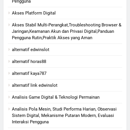
Pengguna
Akses Platform Digital
Akses Stabil Multi-Perangkat,Troubleshooting Browser &
Jaringan,Keamanan Akun dan Privasi Digital,Panduan
Pengguna Rutin,Praktik Akses yang Aman
alternatif edwinslot
alternatif horas88
alternatif kaya787
alternatif link edwinslot
Analisis Game Digital & Teknologi Permainan
Analisis Pola Mesin, Studi Performa Harian, Observasi
Sistem Digital, Mekanisme Putaran Modern, Evaluasi
Interaksi Pengguna