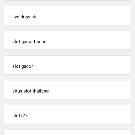
live draw hk
slot gacor hari ini
slot gacor
situs slot thailand
slot777