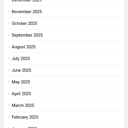
November 2025
October 2025
September 2025
August 2025
July 2025
June 2025
May 2025
April 2025
March 2025
February 2025