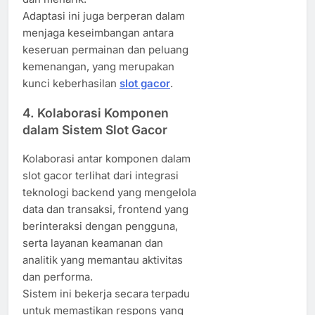
Adaptasi ini juga berperan dalam
menjaga keseimbangan antara
keseruan permainan dan peluang
kemenangan, yang merupakan
kunci keberhasilan
slot gacor
.
4. Kolaborasi Komponen
dalam Sistem Slot Gacor
Kolaborasi antar komponen dalam
slot gacor terlihat dari integrasi
teknologi backend yang mengelola
data dan transaksi, frontend yang
berinteraksi dengan pengguna,
serta layanan keamanan dan
analitik yang memantau aktivitas
dan performa.
Sistem ini bekerja secara terpadu
untuk memastikan respons yang