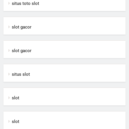
situs toto slot
slot gacor
slot gacor
situs slot
slot
slot