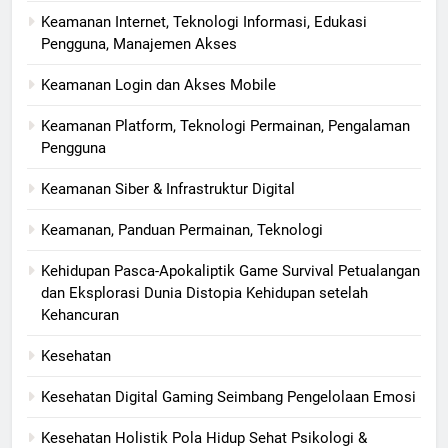
Keamanan Internet, Teknologi Informasi, Edukasi
Pengguna, Manajemen Akses
Keamanan Login dan Akses Mobile
Keamanan Platform, Teknologi Permainan, Pengalaman
Pengguna
Keamanan Siber & Infrastruktur Digital
Keamanan, Panduan Permainan, Teknologi
Kehidupan Pasca-Apokaliptik Game Survival Petualangan
dan Eksplorasi Dunia Distopia Kehidupan setelah
Kehancuran
Kesehatan
Kesehatan Digital Gaming Seimbang Pengelolaan Emosi
Kesehatan Holistik Pola Hidup Sehat Psikologi &