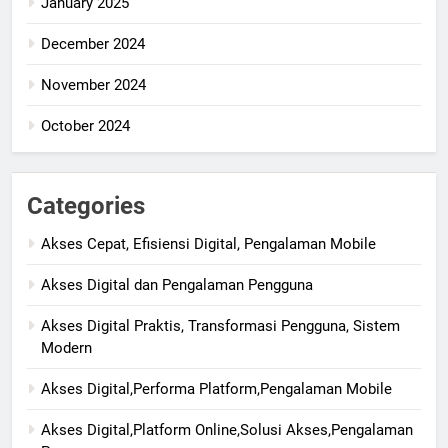
January 2025
December 2024
November 2024
October 2024
Categories
Akses Cepat, Efisiensi Digital, Pengalaman Mobile
Akses Digital dan Pengalaman Pengguna
Akses Digital Praktis, Transformasi Pengguna, Sistem
Modern
Akses Digital,Performa Platform,Pengalaman Mobile
Akses Digital,Platform Online,Solusi Akses,Pengalaman