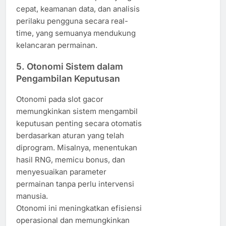
cepat, keamanan data, dan analisis
perilaku pengguna secara real-
time, yang semuanya mendukung
kelancaran permainan.
5. Otonomi Sistem dalam
Pengambilan Keputusan
Otonomi pada slot gacor
memungkinkan sistem mengambil
keputusan penting secara otomatis
berdasarkan aturan yang telah
diprogram. Misalnya, menentukan
hasil RNG, memicu bonus, dan
menyesuaikan parameter
permainan tanpa perlu intervensi
manusia.
Otonomi ini meningkatkan efisiensi
operasional dan memungkinkan