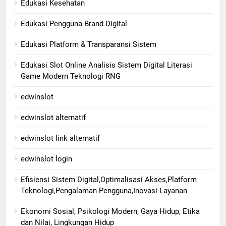
Edukasi Kesehatan
Edukasi Pengguna Brand Digital
Edukasi Platform & Transparansi Sistem
Edukasi Slot Online Analisis Sistem Digital Literasi
Game Modern Teknologi RNG
edwinslot
edwinslot alternatif
edwinslot link alternatif
edwinslot login
Efisiensi Sistem Digital,Optimalisasi Akses,Platform
Teknologi,Pengalaman Pengguna,Inovasi Layanan
Ekonomi Sosial, Psikologi Modern, Gaya Hidup, Etika
dan Nilai, Lingkungan Hidup