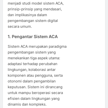
menjadi studi model sistem ACA,
prinsip-prinsip yang mendasari,
dan implikasinya dalam
pengembangan sistem digital
secara umum.
1. Pengantar Sistem ACA
Sistem ACA merupakan paradigma
pengembangan sistem yang
menekankan tiga aspek utama:
adaptasi terhadap perubahan
lingkungan, kolaborasi antar
komponen atau pengguna, serta
otonomi dalam pengambilan
keputusan. Sistem ini dirancang
untuk mampu beroperasi secara
efisien dalam lingkungan yang
dinamis dan kompleks.