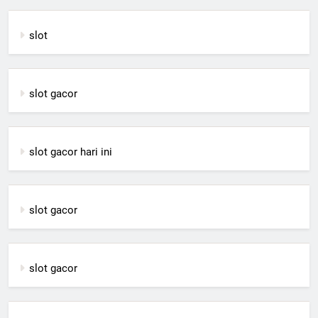
slot
slot gacor
slot gacor hari ini
slot gacor
slot gacor