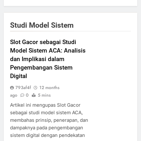
Studi Model Sistem
Slot Gacor sebagai Studi
Model Sistem ACA: Analisis
dan Implikasi dalam
Pengembangan Sistem
Digital
793af4f
12 months
ago
0
5 mins
Artikel ini mengupas Slot Gacor
sebagai studi model sistem ACA,
membahas prinsip, penerapan, dan
dampaknya pada pengembangan
sistem digital dengan pendekatan