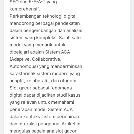
SEO dan E-E-A-T yang
komprehensif.
Perkembangan teknologi digital
mendorong berbagai pendekatan
dalam pengembangan dan analisis
sistem yang kompleks. Salah satu
model yang menarik untuk
dipelajari adalah Sistem ACA
(Adaptive, Collaborative,
Autonomous) yang mencerminkan
karakteristik sistem modern yang
adaptif, kolaboratif, dan otonom.
Slot gacor sebagai fenomena
digital dapat dijadikan studi kasus
yang relevan untuk memahami
penerapan model Sistem ACA
dalam konteks sistem permainan
dan interaksi pengguna. Artikel ini
mengulas bagaimana slot gacor