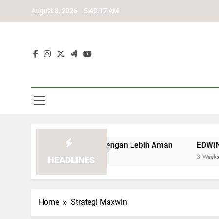
Skip
August 8, 2026
5:49:18 AM
to
content
Blu
Dapatkan 
melalui Smartphone dengan Lebih Aman
EDWINSLOT dan
3 Weeks Ago
HEADLINES
Home
Strategi Maxwin