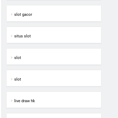
slot gacor
situs slot
slot
slot
live draw hk