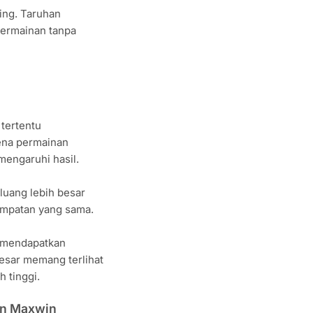
ring. Taruhan
ermainan tanpa
tertentu
ena permainan
engaruhi hasil.
luang lebih besar
mpatan yang sama.
 mendapatkan
esar memang terlihat
h tinggi.
an Maxwin