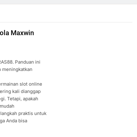
ola Maxwin
RAS88. Panduan ini
n meningkatkan
rmainan slot online
ring kali dianggap
gi. Tetapi, apakah
a mudah
langkah praktis untuk
ga Anda bisa