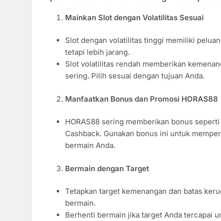
Mainkan Slot dengan Volatilitas Sesuai
Slot dengan volatilitas tinggi memiliki pelu
tetapi lebih jarang.
Slot volatilitas rendah memberikan kemenan
sering. Pilih sesuai dengan tujuan Anda.
Manfaatkan Bonus dan Promosi HORAS88
HORAS88 sering memberikan bonus seperti 
Cashback. Gunakan bonus ini untuk memper
bermain Anda.
Bermain dengan Target
Tetapkan target kemenangan dan batas keru
bermain.
Berhenti bermain jika target Anda tercapai 