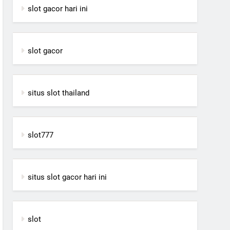
slot gacor hari ini
slot gacor
situs slot thailand
slot777
situs slot gacor hari ini
slot