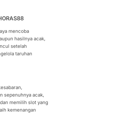
i HORAS88
Saya mencoba
aupun hasilnya acak,
ncul setelah
ngelola taruhan
esabaran,
an sepenuhnya acak,
an memilih slot yang
raih kemenangan