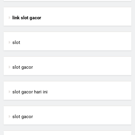
link slot gacor
slot
slot gacor
slot gacor hari ini
slot gacor