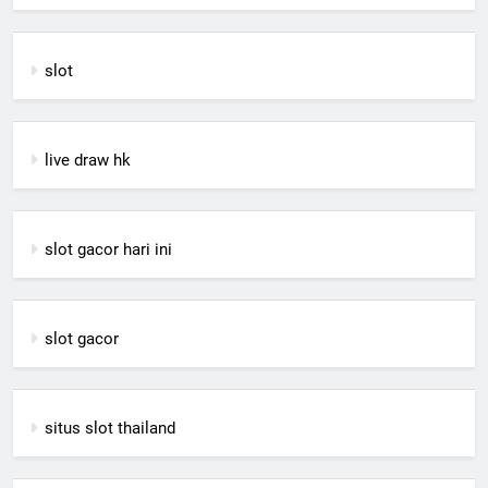
slot
live draw hk
slot gacor hari ini
slot gacor
situs slot thailand