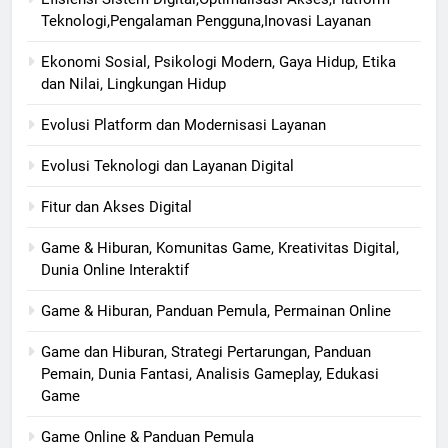
Teknologi,Pengalaman Pengguna,Inovasi Layanan
Ekonomi Sosial, Psikologi Modern, Gaya Hidup, Etika
dan Nilai, Lingkungan Hidup
Evolusi Platform dan Modernisasi Layanan
Evolusi Teknologi dan Layanan Digital
Fitur dan Akses Digital
Game & Hiburan, Komunitas Game, Kreativitas Digital,
Dunia Online Interaktif
Game & Hiburan, Panduan Pemula, Permainan Online
Game dan Hiburan, Strategi Pertarungan, Panduan
Pemain, Dunia Fantasi, Analisis Gameplay, Edukasi
Game
Game Online & Panduan Pemula