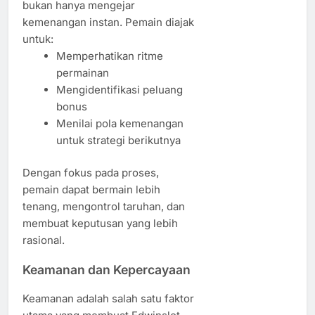
bukan hanya mengejar
kemenangan instan. Pemain diajak
untuk:
Memperhatikan ritme
permainan
Mengidentifikasi peluang
bonus
Menilai pola kemenangan
untuk strategi berikutnya
Dengan fokus pada proses,
pemain dapat bermain lebih
tenang, mengontrol taruhan, dan
membuat keputusan yang lebih
rasional.
Keamanan dan Kepercayaan
Keamanan adalah salah satu faktor