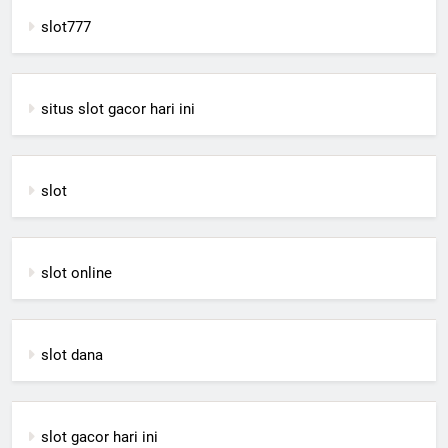
slot777
situs slot gacor hari ini
slot
slot online
slot dana
slot gacor hari ini