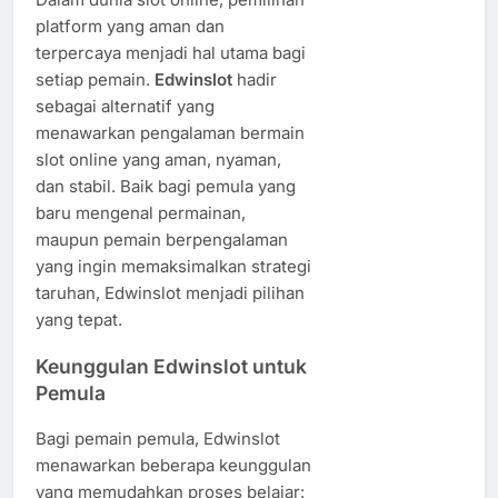
platform yang aman dan
terpercaya menjadi hal utama bagi
setiap pemain.
Edwinslot
hadir
sebagai alternatif yang
menawarkan pengalaman bermain
slot online yang aman, nyaman,
dan stabil. Baik bagi pemula yang
baru mengenal permainan,
maupun pemain berpengalaman
yang ingin memaksimalkan strategi
taruhan, Edwinslot menjadi pilihan
yang tepat.
Keunggulan Edwinslot untuk
Pemula
Bagi pemain pemula, Edwinslot
menawarkan beberapa keunggulan
yang memudahkan proses belajar: