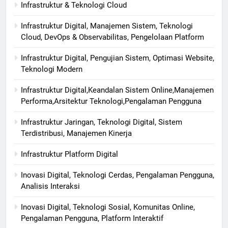
Infrastruktur & Teknologi Cloud
Infrastruktur Digital, Manajemen Sistem, Teknologi
Cloud, DevOps & Observabilitas, Pengelolaan Platform
Infrastruktur Digital, Pengujian Sistem, Optimasi Website,
Teknologi Modern
Infrastruktur Digital,Keandalan Sistem Online,Manajemen
Performa,Arsitektur Teknologi,Pengalaman Pengguna
Infrastruktur Jaringan, Teknologi Digital, Sistem
Terdistribusi, Manajemen Kinerja
Infrastruktur Platform Digital
Inovasi Digital, Teknologi Cerdas, Pengalaman Pengguna,
Analisis Interaksi
Inovasi Digital, Teknologi Sosial, Komunitas Online,
Pengalaman Pengguna, Platform Interaktif