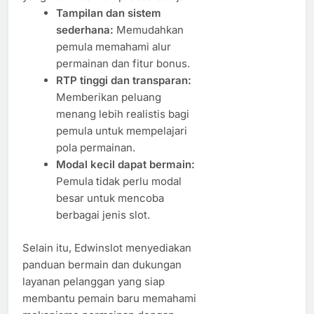
Tampilan dan sistem
sederhana:
Memudahkan
pemula memahami alur
permainan dan fitur bonus.
RTP tinggi dan transparan:
Memberikan peluang
menang lebih realistis bagi
pemula untuk mempelajari
pola permainan.
Modal kecil dapat bermain:
Pemula tidak perlu modal
besar untuk mencoba
berbagai jenis slot.
Selain itu, Edwinslot menyediakan
panduan bermain dan dukungan
layanan pelanggan yang siap
membantu pemain baru memahami