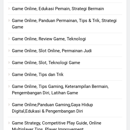
Game Online, Edukasi Pemain, Strategi Bermain
Game Online, Panduan Permainan, Tips & Trik, Strategi
Game
Game Online, Review Game, Teknologi
Game Online, Slot Online, Permainan Judi
Game Online, Slot, Teknologi Game
Game Online, Tips dan Trik
Game Online, Tips Gaming, Keterampilan Bermain,
Pengembangan Diri, Latihan Game
Game Online,Panduan Gaming,Gaya Hidup
Digital,Edukasi & Pengembangan Diri
Game Strategy, Competitive Play Guide, Online
Multiplayer Tips, Player Improvement