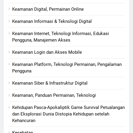
Keamanan Digital, Permainan Online
Keamanan Informasi & Teknologi Digital
Keamanan Internet, Teknologi Informasi, Edukasi
Pengguna, Manajemen Akses
Keamanan Login dan Akses Mobile
Keamanan Platform, Teknologi Permainan, Pengalaman
Pengguna
Keamanan Siber & Infrastruktur Digital
Keamanan, Panduan Permainan, Teknologi
Kehidupan Pasca-Apokaliptik Game Survival Petualangan
dan Eksplorasi Dunia Distopia Kehidupan setelah
Kehancuran
Kesehatan