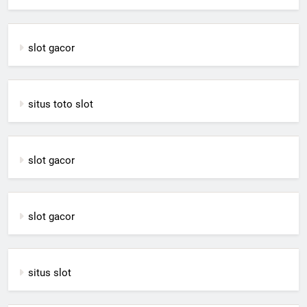
slot gacor
situs toto slot
slot gacor
slot gacor
situs slot