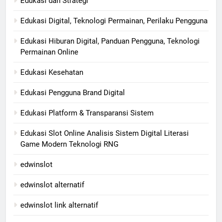
Edukasi dan Strategi
Edukasi Digital, Teknologi Permainan, Perilaku Pengguna
Edukasi Hiburan Digital, Panduan Pengguna, Teknologi
Permainan Online
Edukasi Kesehatan
Edukasi Pengguna Brand Digital
Edukasi Platform & Transparansi Sistem
Edukasi Slot Online Analisis Sistem Digital Literasi
Game Modern Teknologi RNG
edwinslot
edwinslot alternatif
edwinslot link alternatif