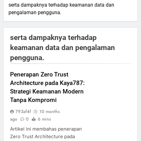
serta dampaknya terhadap keamanan data dan
pengalaman pengguna.
serta dampaknya terhadap
keamanan data dan pengalaman
pengguna.
Penerapan Zero Trust
Architecture pada Kaya787:
Strategi Keamanan Modern
Tanpa Kompromi
793af4f
10 months
ago
0
6 mins
Artikel ini membahas penerapan
Zero Trust Architecture pada