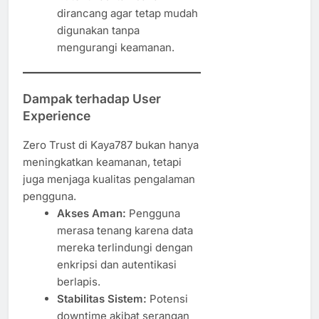
dirancang agar tetap mudah
digunakan tanpa
mengurangi keamanan.
Dampak terhadap User
Experience
Zero Trust di Kaya787 bukan hanya
meningkatkan keamanan, tetapi
juga menjaga kualitas pengalaman
pengguna.
Akses Aman:
Pengguna
merasa tenang karena data
mereka terlindungi dengan
enkripsi dan autentikasi
berlapis.
Stabilitas Sistem:
Potensi
downtime akibat serangan