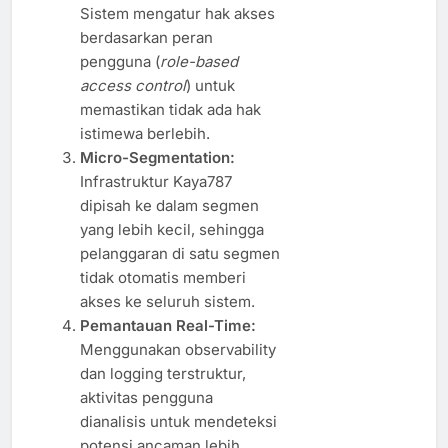
Sistem mengatur hak akses
berdasarkan peran
pengguna (
role-based
access control
) untuk
memastikan tidak ada hak
istimewa berlebih.
Micro-Segmentation:
Infrastruktur Kaya787
dipisah ke dalam segmen
yang lebih kecil, sehingga
pelanggaran di satu segmen
tidak otomatis memberi
akses ke seluruh sistem.
Pemantauan Real-Time:
Menggunakan observability
dan logging terstruktur,
aktivitas pengguna
dianalisis untuk mendeteksi
potensi ancaman lebih