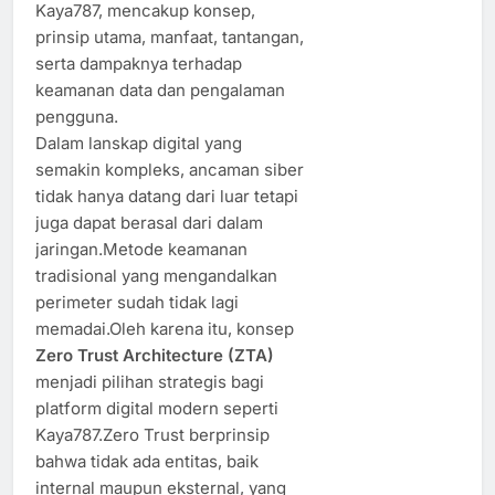
Kaya787, mencakup konsep,
prinsip utama, manfaat, tantangan,
serta dampaknya terhadap
keamanan data dan pengalaman
pengguna.
Dalam lanskap digital yang
semakin kompleks, ancaman siber
tidak hanya datang dari luar tetapi
juga dapat berasal dari dalam
jaringan.Metode keamanan
tradisional yang mengandalkan
perimeter sudah tidak lagi
memadai.Oleh karena itu, konsep
Zero Trust Architecture (ZTA)
menjadi pilihan strategis bagi
platform digital modern seperti
Kaya787.Zero Trust berprinsip
bahwa tidak ada entitas, baik
internal maupun eksternal, yang