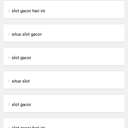
slot gacor hari ini
situs slot gacor
slot gacor
situs slot
slot gacor
slot gacor hari ini