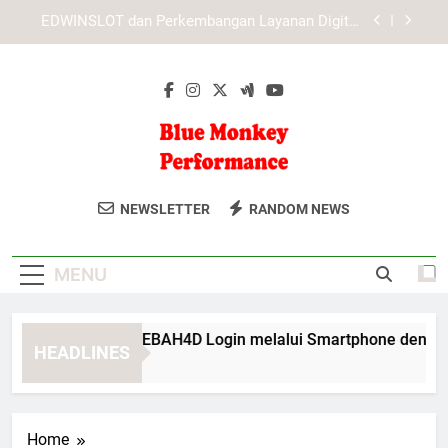
Skip
LEBAH4D dan Perkembangan Layanan Digital
to
yang Semakin Modern
content
KAYA787 dan Perkembangan Layanan Digital yang
Lebih Modern
Cara Melakukan LEBAH4D Login melalui
Smartphone dengan Lebih Aman
EDWINSLOT dan Perkembangan Layanan Digital
yang Semakin Modern
Blue Monkey
Dapatkan Produk Kesehatan Dan
LEBAH4D dan Perkembangan Layanan Digital
NEWSLETTER
RANDOM NEWS
yang Semakin Modern
Performance
Kebugaran Terbaik Di Blue Monkey
KAYA787 dan Perkembangan Layanan Digital yang
Performance. Untuk Performa Optimal
Lebih Modern
MENU
Anda.
ra Melakukan LEBAH4D Login melalui Smartphone dengan L
HEADLINES
Week Ago
Home