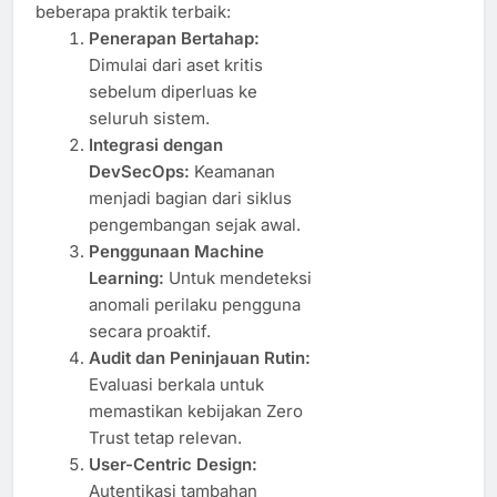
beberapa praktik terbaik:
Penerapan Bertahap:
Dimulai dari aset kritis
sebelum diperluas ke
seluruh sistem.
Integrasi dengan
DevSecOps:
Keamanan
menjadi bagian dari siklus
pengembangan sejak awal.
Penggunaan Machine
Learning:
Untuk mendeteksi
anomali perilaku pengguna
secara proaktif.
Audit dan Peninjauan Rutin:
Evaluasi berkala untuk
memastikan kebijakan Zero
Trust tetap relevan.
User-Centric Design:
Autentikasi tambahan