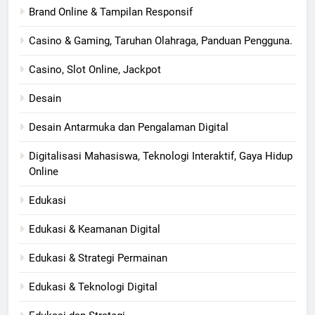
Brand Online & Tampilan Responsif
Casino & Gaming, Taruhan Olahraga, Panduan Pengguna.
Casino, Slot Online, Jackpot
Desain
Desain Antarmuka dan Pengalaman Digital
Digitalisasi Mahasiswa, Teknologi Interaktif, Gaya Hidup
Online
Edukasi
Edukasi & Keamanan Digital
Edukasi & Strategi Permainan
Edukasi & Teknologi Digital