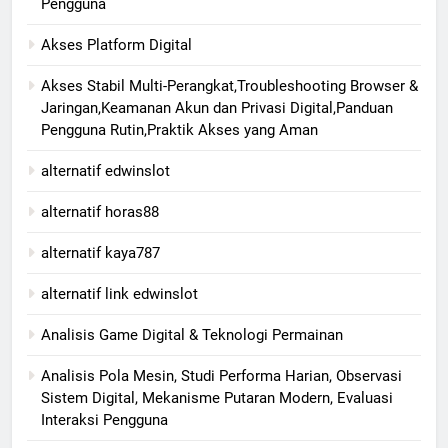
Pengguna
Akses Platform Digital
Akses Stabil Multi-Perangkat,Troubleshooting Browser &
Jaringan,Keamanan Akun dan Privasi Digital,Panduan
Pengguna Rutin,Praktik Akses yang Aman
alternatif edwinslot
alternatif horas88
alternatif kaya787
alternatif link edwinslot
Analisis Game Digital & Teknologi Permainan
Analisis Pola Mesin, Studi Performa Harian, Observasi
Sistem Digital, Mekanisme Putaran Modern, Evaluasi
Interaksi Pengguna