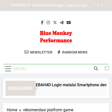
Skip
LEBAH4D dan Perkembangan Layanan Digital
to
yang Semakin Modern
content
KAYA787 dan Perkembangan Layanan Digital yang
Lebih Modern
Cara Melakukan LEBAH4D Login melalui
Smartphone dengan Lebih Aman
EDWINSLOT dan Perkembangan Layanan Digital
yang Semakin Modern
Blue Monkey
Dapatkan Produk Kesehatan Dan
LEBAH4D dan Perkembangan Layanan Digital
NEWSLETTER
RANDOM NEWS
yang Semakin Modern
Performance
Kebugaran Terbaik Di Blue Monkey
KAYA787 dan Perkembangan Layanan Digital yang
Performance. Untuk Performa Optimal
Lebih Modern
MENU
Anda.
ara Melakukan LEBAH4D Login melalui Smartphone dengan L
HEADLINES
Weeks Ago
Home
rekomendasi platform game