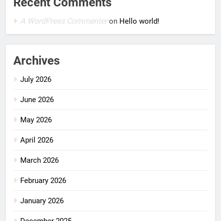
Recent Comments
A WordPress Commenter
on
Hello world!
Archives
July 2026
June 2026
May 2026
April 2026
March 2026
February 2026
January 2026