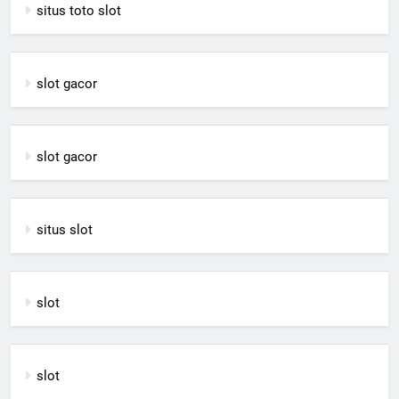
situs toto slot
slot gacor
slot gacor
situs slot
slot
slot