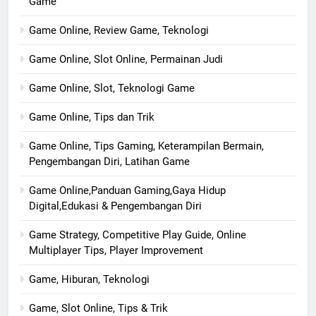
Game
Game Online, Review Game, Teknologi
Game Online, Slot Online, Permainan Judi
Game Online, Slot, Teknologi Game
Game Online, Tips dan Trik
Game Online, Tips Gaming, Keterampilan Bermain,
Pengembangan Diri, Latihan Game
Game Online,Panduan Gaming,Gaya Hidup
Digital,Edukasi & Pengembangan Diri
Game Strategy, Competitive Play Guide, Online
Multiplayer Tips, Player Improvement
Game, Hiburan, Teknologi
Game, Slot Online, Tips & Trik