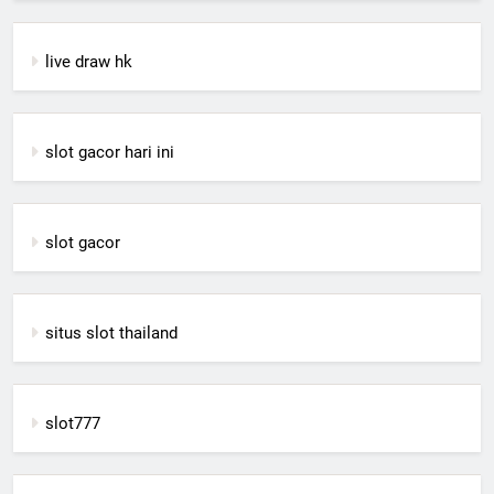
live draw hk
slot gacor hari ini
slot gacor
situs slot thailand
slot777