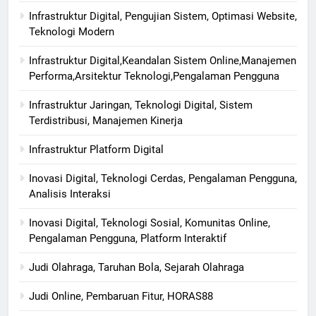
Infrastruktur Digital, Pengujian Sistem, Optimasi Website,
Teknologi Modern
Infrastruktur Digital,Keandalan Sistem Online,Manajemen
Performa,Arsitektur Teknologi,Pengalaman Pengguna
Infrastruktur Jaringan, Teknologi Digital, Sistem
Terdistribusi, Manajemen Kinerja
Infrastruktur Platform Digital
Inovasi Digital, Teknologi Cerdas, Pengalaman Pengguna,
Analisis Interaksi
Inovasi Digital, Teknologi Sosial, Komunitas Online,
Pengalaman Pengguna, Platform Interaktif
Judi Olahraga, Taruhan Bola, Sejarah Olahraga
Judi Online, Pembaruan Fitur, HORAS88