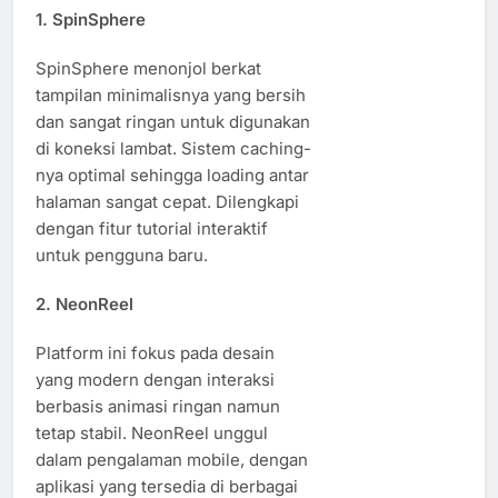
1.
SpinSphere
SpinSphere menonjol berkat
tampilan minimalisnya yang bersih
dan sangat ringan untuk digunakan
di koneksi lambat. Sistem caching-
nya optimal sehingga loading antar
halaman sangat cepat. Dilengkapi
dengan fitur tutorial interaktif
untuk pengguna baru.
2.
NeonReel
Platform ini fokus pada desain
yang modern dengan interaksi
berbasis animasi ringan namun
tetap stabil. NeonReel unggul
dalam pengalaman mobile, dengan
aplikasi yang tersedia di berbagai