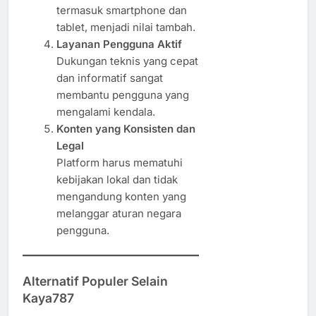
termasuk smartphone dan
tablet, menjadi nilai tambah.
Layanan Pengguna Aktif
Dukungan teknis yang cepat
dan informatif sangat
membantu pengguna yang
mengalami kendala.
Konten yang Konsisten dan
Legal
Platform harus mematuhi
kebijakan lokal dan tidak
mengandung konten yang
melanggar aturan negara
pengguna.
Alternatif Populer Selain
Kaya787