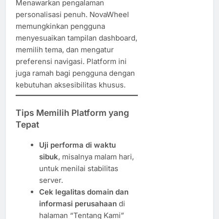
Menawarkan pengalaman
personalisasi penuh. NovaWheel
memungkinkan pengguna
menyesuaikan tampilan dashboard,
memilih tema, dan mengatur
preferensi navigasi. Platform ini
juga ramah bagi pengguna dengan
kebutuhan aksesibilitas khusus.
Tips Memilih Platform yang
Tepat
Uji performa di waktu
sibuk
, misalnya malam hari,
untuk menilai stabilitas
server.
Cek legalitas domain dan
informasi perusahaan
di
halaman “Tentang Kami”