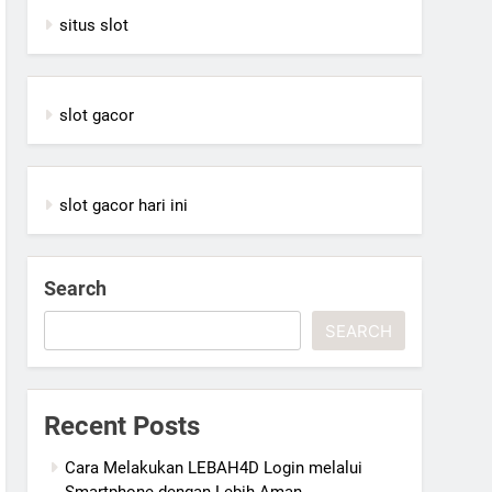
situs slot
slot gacor
slot gacor hari ini
Search
SEARCH
Recent Posts
Cara Melakukan LEBAH4D Login melalui