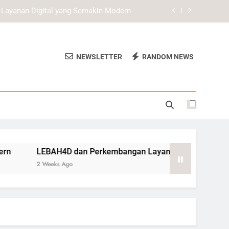
ayanan Digital yang Semakin Modern
ayanan Digital yang Semakin Modern
n Layanan Digital yang Lebih Modern
NEWSLETTER
RANDOM NEWS
e
lalui Smartphone dengan Lebih Aman
ormance. Untuk Performa Optimal Anda.
ayanan Digital yang Semakin Modern
ayanan Digital yang Semakin Modern
n Layanan Digital yang Lebih Modern
EBAH4D dan Perkembangan Layanan Digital yang Semakin Mo
Weeks Ago