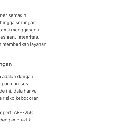
iber semakin
, hingga serangan
potensi mengganggu
asiaan, integritas,
am memberikan layanan
ungan
ta adalah dengan
 pada proses
 ini, data hanya
a risiko kebocoran
seperti AES-256
dengan praktik