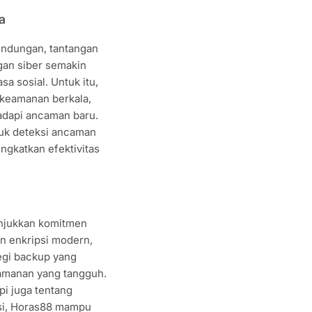
a
indungan, tantangan
gan siber semakin
a sosial. Untuk itu,
 keamanan berkala,
adapi ancaman baru.
uk deteksi ancaman
ngkatkan efektivitas
jukkan komitmen
n enkripsi modern,
tegi backup yang
amanan yang tangguh.
pi juga tentang
si, Horas88 mampu