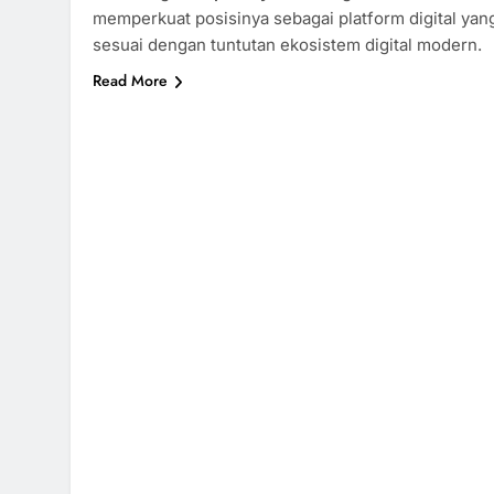
memperkuat posisinya sebagai platform digital yan
sesuai dengan tuntutan ekosistem digital modern.
Read More