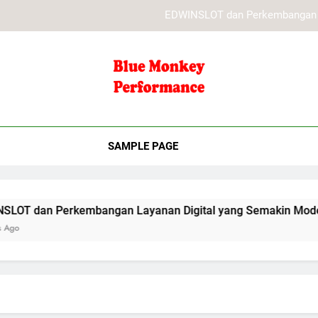
EDWINSLOT dan Perkembangan L
LEBAH4D dan Perkembangan L
KAYA787 dan Perkembanga
e Monkey Performanc
Cara Melakukan LEBAH4D Login me
Produk Kesehatan Dan Kebugaran Terbaik Di Blue Monkey Perf
EDWINSLOT dan Perkembangan L
SAMPLE PAGE
LEBAH4D dan Perkembangan L
KAYA787 dan Perkembanga
erkembangan Layanan Digital yang Semakin Modern
L
2 