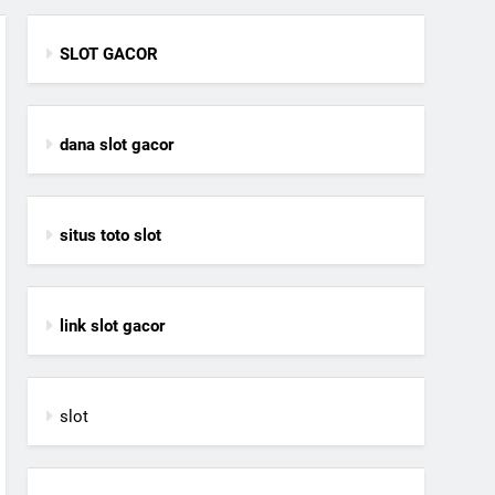
SLOT GACOR
dana slot gacor
situs toto slot
link slot gacor
slot