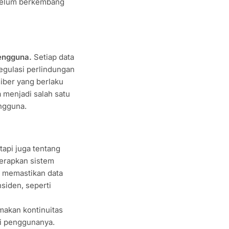
ebelum berkembang
pengguna.
Setiap data
egulasi perlindungan
siber yang berlaku
 menjadi salah satu
ngguna.
api juga tentang
erapkan sistem
 memastikan data
nsiden, seperti
makan kontinuitas
gi penggunanya.