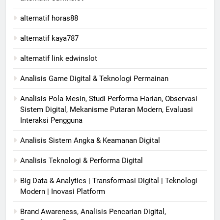
alternatif horas88
alternatif kaya787
alternatif link edwinslot
Analisis Game Digital & Teknologi Permainan
Analisis Pola Mesin, Studi Performa Harian, Observasi
Sistem Digital, Mekanisme Putaran Modern, Evaluasi
Interaksi Pengguna
Analisis Sistem Angka & Keamanan Digital
Analisis Teknologi & Performa Digital
Big Data & Analytics | Transformasi Digital | Teknologi
Modern | Inovasi Platform
Brand Awareness, Analisis Pencarian Digital,