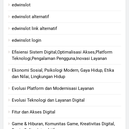
edwinslot
edwinslot alternatif
edwinslot link alternatif
edwinslot login
Efisiensi Sistem Digital,Optimalisasi Akses,Platform
Teknologi,Pengalaman Pengguna,Inovasi Layanan
Ekonomi Sosial, Psikologi Modern, Gaya Hidup, Etika
dan Nilai, Lingkungan Hidup
Evolusi Platform dan Modernisasi Layanan
Evolusi Teknologi dan Layanan Digital
Fitur dan Akses Digital
Game & Hiburan, Komunitas Game, Kreativitas Digital,