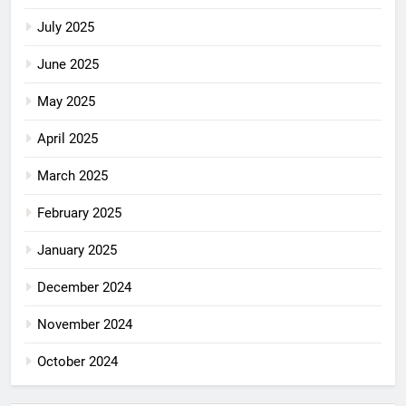
July 2025
June 2025
May 2025
April 2025
March 2025
February 2025
January 2025
December 2024
November 2024
October 2024