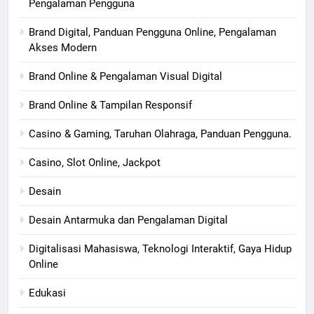
Pengalaman Pengguna
Brand Digital, Panduan Pengguna Online, Pengalaman
Akses Modern
Brand Online & Pengalaman Visual Digital
Brand Online & Tampilan Responsif
Casino & Gaming, Taruhan Olahraga, Panduan Pengguna.
Casino, Slot Online, Jackpot
Desain
Desain Antarmuka dan Pengalaman Digital
Digitalisasi Mahasiswa, Teknologi Interaktif, Gaya Hidup
Online
Edukasi