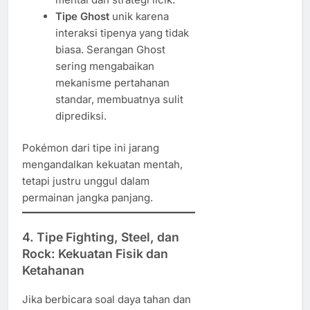
Tipe Ghost
unik karena
interaksi tipenya yang tidak
biasa. Serangan Ghost
sering mengabaikan
mekanisme pertahanan
standar, membuatnya sulit
diprediksi.
Pokémon dari tipe ini jarang
mengandalkan kekuatan mentah,
tetapi justru unggul dalam
permainan jangka panjang.
4. Tipe Fighting, Steel, dan
Rock: Kekuatan Fisik dan
Ketahanan
Jika berbicara soal daya tahan dan