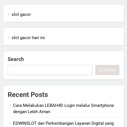
slot gacor
slot gacor hari ini
Search
SEARCH
Recent Posts
Cara Melakukan LEBAH4D Login melalui Smartphone
dengan Lebih Aman
EDWINSLOT dan Perkembangan Layanan Digital yang