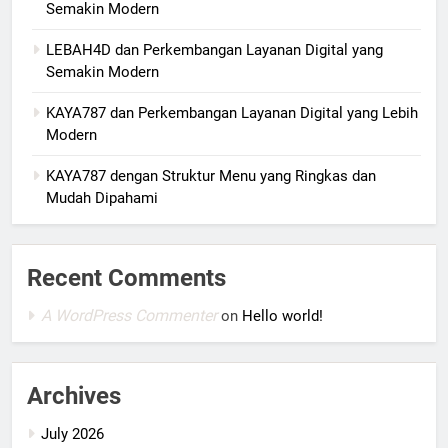
Semakin Modern
LEBAH4D dan Perkembangan Layanan Digital yang
Semakin Modern
KAYA787 dan Perkembangan Layanan Digital yang Lebih
Modern
KAYA787 dengan Struktur Menu yang Ringkas dan
Mudah Dipahami
Recent Comments
A WordPress Commenter
on
Hello world!
Archives
July 2026