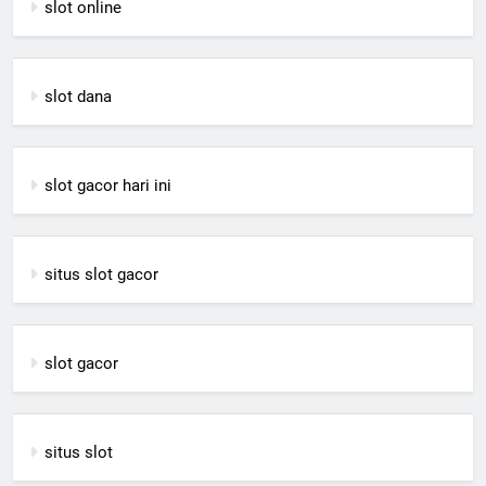
slot online
slot dana
slot gacor hari ini
situs slot gacor
slot gacor
situs slot