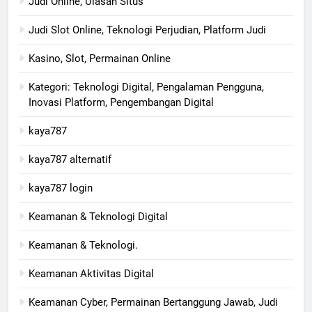
Judi Online, Ulasan Situs
Judi Slot Online, Teknologi Perjudian, Platform Judi
Kasino, Slot, Permainan Online
Kategori: Teknologi Digital, Pengalaman Pengguna,
Inovasi Platform, Pengembangan Digital
kaya787
kaya787 alternatif
kaya787 login
Keamanan & Teknologi Digital
Keamanan & Teknologi.
Keamanan Aktivitas Digital
Keamanan Cyber, Permainan Bertanggung Jawab, Judi