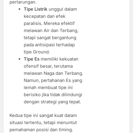
pertarungan.
Tipe Listrik
unggul dalam
kecepatan dan efek
paralisis. Mereka efektif
melawan Air dan Terbang,
tetapi sangat bergantung
pada antisipasi terhadap
tipe Ground.
Tipe Es
memiliki kekuatan
ofensif besar, terutama
melawan Naga dan Terbang.
Namun, pertahanan Es yang
lemah membuat tipe ini
berisiko jika tidak dilindungi
dengan strategi yang tepat.
Kedua tipe ini sangat kuat dalam
situasi tertentu, tetapi menuntut
pemahaman posisi dan timing.