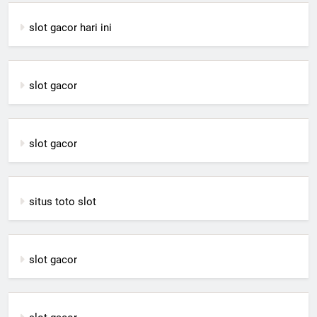
slot gacor hari ini
slot gacor
slot gacor
situs toto slot
slot gacor