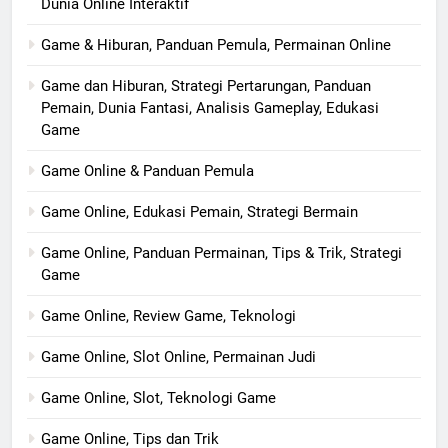
Dunia Online Interaktif
Game & Hiburan, Panduan Pemula, Permainan Online
Game dan Hiburan, Strategi Pertarungan, Panduan
Pemain, Dunia Fantasi, Analisis Gameplay, Edukasi
Game
Game Online & Panduan Pemula
Game Online, Edukasi Pemain, Strategi Bermain
Game Online, Panduan Permainan, Tips & Trik, Strategi
Game
Game Online, Review Game, Teknologi
Game Online, Slot Online, Permainan Judi
Game Online, Slot, Teknologi Game
Game Online, Tips dan Trik