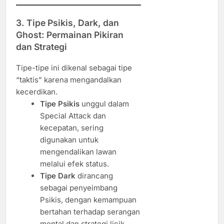
3. Tipe Psikis, Dark, dan
Ghost: Permainan Pikiran
dan Strategi
Tipe-tipe ini dikenal sebagai tipe
“taktis” karena mengandalkan
kecerdikan.
Tipe Psikis
unggul dalam
Special Attack dan
kecepatan, sering
digunakan untuk
mengendalikan lawan
melalui efek status.
Tipe Dark
dirancang
sebagai penyeimbang
Psikis, dengan kemampuan
bertahan terhadap serangan
mental dan strategi licik.