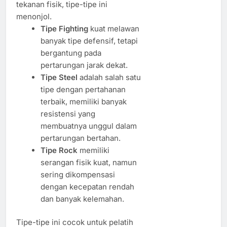
tekanan fisik, tipe-tipe ini
menonjol.
Tipe Fighting
kuat melawan
banyak tipe defensif, tetapi
bergantung pada
pertarungan jarak dekat.
Tipe Steel
adalah salah satu
tipe dengan pertahanan
terbaik, memiliki banyak
resistensi yang
membuatnya unggul dalam
pertarungan bertahan.
Tipe Rock
memiliki
serangan fisik kuat, namun
sering dikompensasi
dengan kecepatan rendah
dan banyak kelemahan.
Tipe-tipe ini cocok untuk pelatih