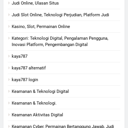
Judi Online, Ulasan Situs
Judi Slot Online, Teknologi Perjudian, Platform Judi
Kasino, Slot, Permainan Online
Kategori: Teknologi Digital, Pengalaman Pengguna,
Inovasi Platform, Pengembangan Digital
kaya787
kaya787 alternatif
kaya787 login
Keamanan & Teknologi Digital
Keamanan & Teknologi.
Keamanan Aktivitas Digital
Keamanan Cyber, Permainan Bertanggung Jawab, Judi