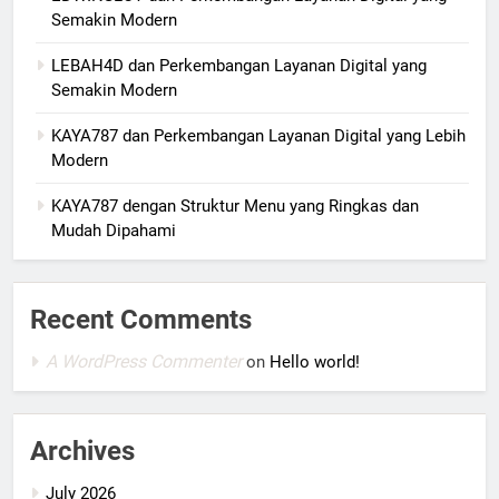
Semakin Modern
LEBAH4D dan Perkembangan Layanan Digital yang
Semakin Modern
KAYA787 dan Perkembangan Layanan Digital yang Lebih
Modern
KAYA787 dengan Struktur Menu yang Ringkas dan
Mudah Dipahami
Recent Comments
A WordPress Commenter
on
Hello world!
Archives
July 2026