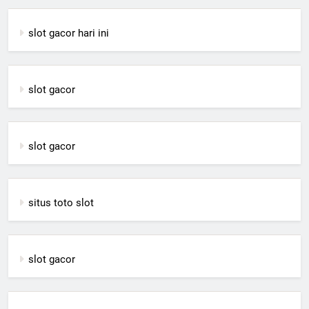
slot gacor hari ini
slot gacor
slot gacor
situs toto slot
slot gacor