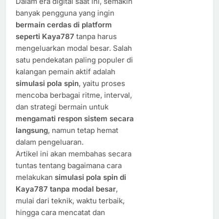
Dalam era digital saat ini, semakin
banyak pengguna yang ingin
bermain cerdas di platform
seperti Kaya787
tanpa harus
mengeluarkan modal besar. Salah
satu pendekatan paling populer di
kalangan pemain aktif adalah
simulasi pola spin
, yaitu proses
mencoba berbagai ritme, interval,
dan strategi bermain untuk
mengamati respon sistem secara
langsung
, namun tetap hemat
dalam pengeluaran.
Artikel ini akan membahas secara
tuntas tentang bagaimana cara
melakukan
simulasi pola spin di
Kaya787 tanpa modal besar
,
mulai dari teknik, waktu terbaik,
hingga cara mencatat dan