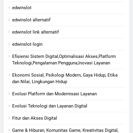
edwinslot
edwinslot alternatif
edwinslot link alternatif
edwinslot login
Efisiensi Sistem Digital,Optimalisasi Akses,Platform
Teknologi,Pengalaman Pengguna,Inovasi Layanan
Ekonomi Sosial, Psikologi Modern, Gaya Hidup, Etika
dan Nilai, Lingkungan Hidup
Evolusi Platform dan Modernisasi Layanan
Evolusi Teknologi dan Layanan Digital
Fitur dan Akses Digital
Game & Hiburan, Komunitas Game, Kreativitas Digital,