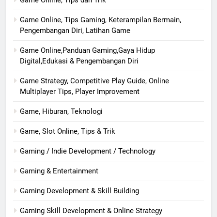
Game Online, Tips dan Trik
Game Online, Tips Gaming, Keterampilan Bermain,
Pengembangan Diri, Latihan Game
Game Online,Panduan Gaming,Gaya Hidup
Digital,Edukasi & Pengembangan Diri
Game Strategy, Competitive Play Guide, Online
Multiplayer Tips, Player Improvement
Game, Hiburan, Teknologi
Game, Slot Online, Tips & Trik
Gaming / Indie Development / Technology
Gaming & Entertainment
Gaming Development & Skill Building
Gaming Skill Development & Online Strategy