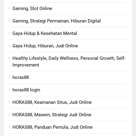
Gaming, Slot Online
Gaming, Strategi Permainan, Hiburan Digital
Gaya Hidup & Kesehatan Mental
Gaya Hidup, Hiburan, Judi Online
Healthy Lifestyle, Daily Wellness, Personal Growth, Self-
Improvement
horas88
horas88 login
HORAS88, Keamanan Situs, Judi Online
HORAS88, Maxwin, Strategi Judi Online
HORAS88, Panduan Pemula, Judi Online