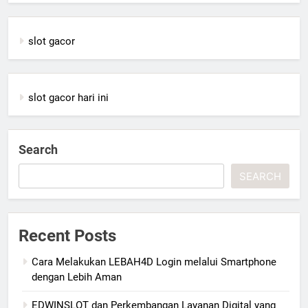
slot gacor
slot gacor hari ini
Search
SEARCH
Recent Posts
Cara Melakukan LEBAH4D Login melalui Smartphone
dengan Lebih Aman
EDWINSLOT dan Perkembangan Layanan Digital yang