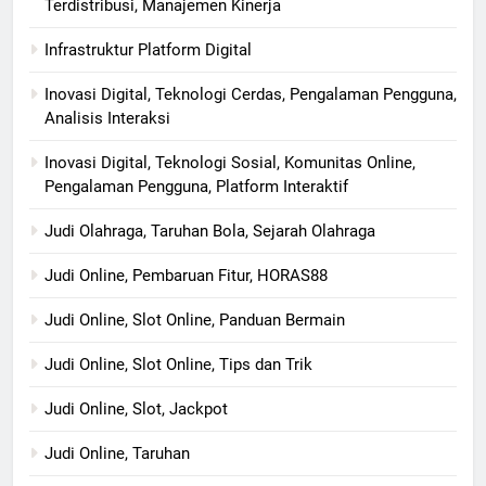
Terdistribusi, Manajemen Kinerja
Infrastruktur Platform Digital
Inovasi Digital, Teknologi Cerdas, Pengalaman Pengguna,
Analisis Interaksi
Inovasi Digital, Teknologi Sosial, Komunitas Online,
Pengalaman Pengguna, Platform Interaktif
Judi Olahraga, Taruhan Bola, Sejarah Olahraga
Judi Online, Pembaruan Fitur, HORAS88
Judi Online, Slot Online, Panduan Bermain
Judi Online, Slot Online, Tips dan Trik
Judi Online, Slot, Jackpot
Judi Online, Taruhan