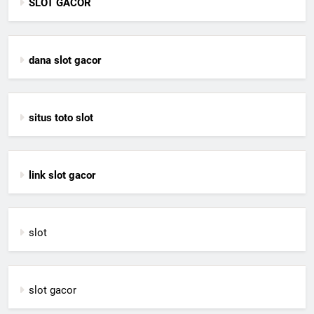
SLOT GACOR
dana slot gacor
situs toto slot
link slot gacor
slot
slot gacor