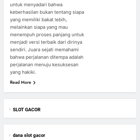
untuk menyadari bahwa
keberhasilan bukan tentang siapa
yang memiliki bakat lebih,
melainkan siapa yang mau
menempuh proses panjang untuk
menjadi versi terbaik dari dirinya
sendiri. Juara sejati memahami
bahwa perjalanan ditempa adalah
perjalanan menuju kesuksesan
yang hakiki.
Read More
SLOT GACOR
dana slot gacor