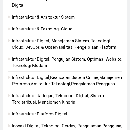
Digital
Infrastruktur & Arsitektur Sistem
Infrastruktur & Teknologi Cloud
Infrastruktur Digital, Manajemen Sistem, Teknologi
Cloud, DevOps & Observabilitas, Pengelolaan Platform
Infrastruktur Digital, Pengujian Sistem, Optimasi Website,
Teknologi Modern
Infrastruktur Digital,Keandalan Sistem Online,Manajemen
Performa,Arsitektur Teknologi,Pengalaman Pengguna
Infrastruktur Jaringan, Teknologi Digital, Sistem
Terdistribusi, Manajemen Kinerja
Infrastruktur Platform Digital
Inovasi Digital, Teknologi Cerdas, Pengalaman Pengguna,