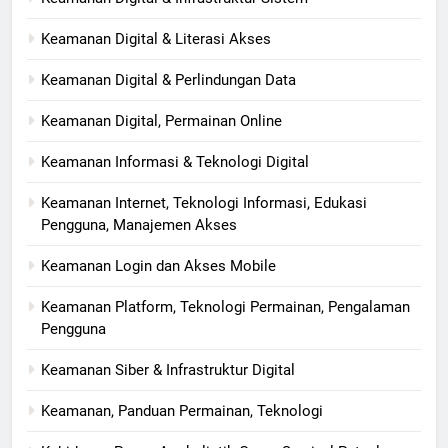
Keamanan Digital & Literasi Akses
Keamanan Digital & Perlindungan Data
Keamanan Digital, Permainan Online
Keamanan Informasi & Teknologi Digital
Keamanan Internet, Teknologi Informasi, Edukasi
Pengguna, Manajemen Akses
Keamanan Login dan Akses Mobile
Keamanan Platform, Teknologi Permainan, Pengalaman
Pengguna
Keamanan Siber & Infrastruktur Digital
Keamanan, Panduan Permainan, Teknologi