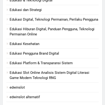
Edukasi & Teknologi Digital
Edukasi dan Strategi
Edukasi Digital, Teknologi Permainan, Perilaku Pengguna
Edukasi Hiburan Digital, Panduan Pengguna, Teknologi
Permainan Online
Edukasi Kesehatan
Edukasi Pengguna Brand Digital
Edukasi Platform & Transparansi Sistem
Edukasi Slot Online Analisis Sistem Digital Literasi
Game Modern Teknologi RNG
edwinslot
edwinslot alternatif