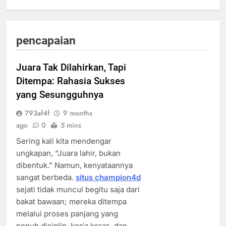
pencapaian
Juara Tak Dilahirkan, Tapi
Ditempa: Rahasia Sukses
yang Sesungguhnya
793af4f
9 months
ago
0
5 mins
Sering kali kita mendengar
ungkapan, “Juara lahir, bukan
dibentuk.” Namun, kenyataannya
sangat berbeda.
situs champion4d
sejati tidak muncul begitu saja dari
bakat bawaan; mereka ditempa
melalui proses panjang yang
penuh disiplin, kerja keras, dan