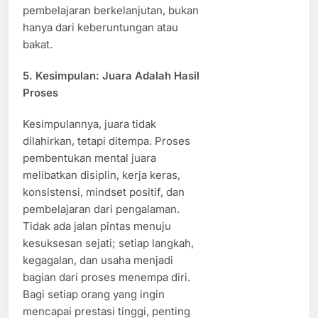
pembelajaran berkelanjutan, bukan
hanya dari keberuntungan atau
bakat.
5. Kesimpulan: Juara Adalah Hasil
Proses
Kesimpulannya, juara tidak
dilahirkan, tetapi ditempa. Proses
pembentukan mental juara
melibatkan disiplin, kerja keras,
konsistensi, mindset positif, dan
pembelajaran dari pengalaman.
Tidak ada jalan pintas menuju
kesuksesan sejati; setiap langkah,
kegagalan, dan usaha menjadi
bagian dari proses menempa diri.
Bagi setiap orang yang ingin
mencapai prestasi tinggi, penting