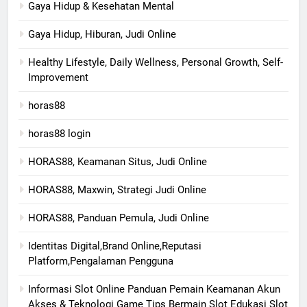
Gaya Hidup & Kesehatan Mental
Gaya Hidup, Hiburan, Judi Online
Healthy Lifestyle, Daily Wellness, Personal Growth, Self-
Improvement
horas88
horas88 login
HORAS88, Keamanan Situs, Judi Online
HORAS88, Maxwin, Strategi Judi Online
HORAS88, Panduan Pemula, Judi Online
Identitas Digital,Brand Online,Reputasi
Platform,Pengalaman Pengguna
Informasi Slot Online Panduan Pemain Keamanan Akun
Akses & Teknologi Game Tips Bermain Slot Edukasi Slot