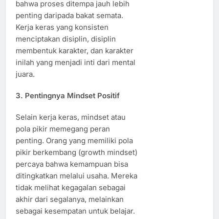
bahwa proses ditempa jauh lebih
penting daripada bakat semata.
Kerja keras yang konsisten
menciptakan disiplin, disiplin
membentuk karakter, dan karakter
inilah yang menjadi inti dari mental
juara.
3. Pentingnya Mindset Positif
Selain kerja keras, mindset atau
pola pikir memegang peran
penting. Orang yang memiliki pola
pikir berkembang (growth mindset)
percaya bahwa kemampuan bisa
ditingkatkan melalui usaha. Mereka
tidak melihat kegagalan sebagai
akhir dari segalanya, melainkan
sebagai kesempatan untuk belajar.