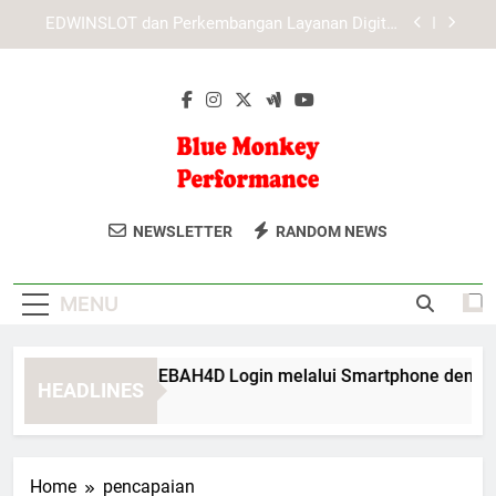
Skip
LEBAH4D dan Perkembangan Layanan Digital
to
yang Semakin Modern
content
KAYA787 dan Perkembangan Layanan Digital yang
Lebih Modern
Cara Melakukan LEBAH4D Login melalui
Smartphone dengan Lebih Aman
EDWINSLOT dan Perkembangan Layanan Digital
yang Semakin Modern
Blue Monkey
Dapatkan Produk Kesehatan Dan
LEBAH4D dan Perkembangan Layanan Digital
NEWSLETTER
RANDOM NEWS
yang Semakin Modern
Performance
Kebugaran Terbaik Di Blue Monkey
KAYA787 dan Perkembangan Layanan Digital yang
Performance. Untuk Performa Optimal
Lebih Modern
MENU
Anda.
ra Melakukan LEBAH4D Login melalui Smartphone dengan L
HEADLINES
Weeks Ago
Home
pencapaian