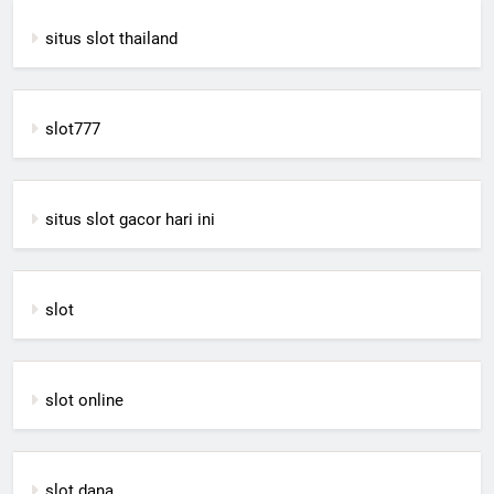
situs slot thailand
slot777
situs slot gacor hari ini
slot
slot online
slot dana