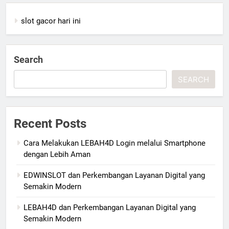
slot gacor hari ini
Search
SEARCH
Recent Posts
Cara Melakukan LEBAH4D Login melalui Smartphone
dengan Lebih Aman
EDWINSLOT dan Perkembangan Layanan Digital yang
Semakin Modern
LEBAH4D dan Perkembangan Layanan Digital yang
Semakin Modern