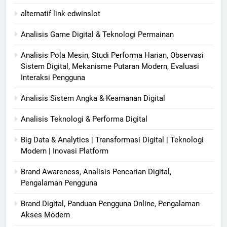
alternatif link edwinslot
Analisis Game Digital & Teknologi Permainan
Analisis Pola Mesin, Studi Performa Harian, Observasi
Sistem Digital, Mekanisme Putaran Modern, Evaluasi
Interaksi Pengguna
Analisis Sistem Angka & Keamanan Digital
Analisis Teknologi & Performa Digital
Big Data & Analytics | Transformasi Digital | Teknologi
Modern | Inovasi Platform
Brand Awareness, Analisis Pencarian Digital,
Pengalaman Pengguna
Brand Digital, Panduan Pengguna Online, Pengalaman
Akses Modern