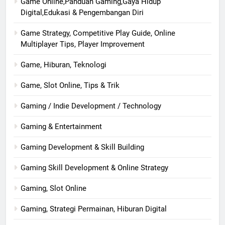
Game Online,Panduan Gaming,Gaya Hidup
Digital,Edukasi & Pengembangan Diri
Game Strategy, Competitive Play Guide, Online
Multiplayer Tips, Player Improvement
Game, Hiburan, Teknologi
Game, Slot Online, Tips & Trik
Gaming / Indie Development / Technology
Gaming & Entertainment
Gaming Development & Skill Building
Gaming Skill Development & Online Strategy
Gaming, Slot Online
Gaming, Strategi Permainan, Hiburan Digital