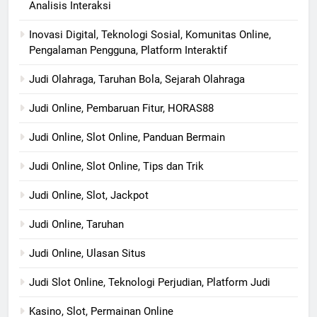
Analisis Interaksi
Inovasi Digital, Teknologi Sosial, Komunitas Online,
Pengalaman Pengguna, Platform Interaktif
Judi Olahraga, Taruhan Bola, Sejarah Olahraga
Judi Online, Pembaruan Fitur, HORAS88
Judi Online, Slot Online, Panduan Bermain
Judi Online, Slot Online, Tips dan Trik
Judi Online, Slot, Jackpot
Judi Online, Taruhan
Judi Online, Ulasan Situs
Judi Slot Online, Teknologi Perjudian, Platform Judi
Kasino, Slot, Permainan Online