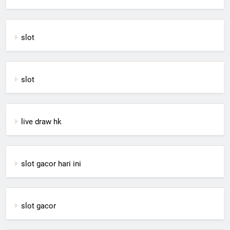
slot
slot
live draw hk
slot gacor hari ini
slot gacor