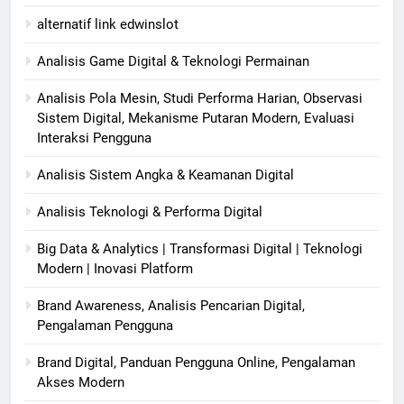
alternatif link edwinslot
Analisis Game Digital & Teknologi Permainan
Analisis Pola Mesin, Studi Performa Harian, Observasi
Sistem Digital, Mekanisme Putaran Modern, Evaluasi
Interaksi Pengguna
Analisis Sistem Angka & Keamanan Digital
Analisis Teknologi & Performa Digital
Big Data & Analytics | Transformasi Digital | Teknologi
Modern | Inovasi Platform
Brand Awareness, Analisis Pencarian Digital,
Pengalaman Pengguna
Brand Digital, Panduan Pengguna Online, Pengalaman
Akses Modern