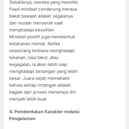
Sebaliknya, mereka yang memiliki
fixed mindset cenderung merasa
bakat bawaan adalah segalanya
dan mudah menyerah saat
menghadapi kesulitan.
Mindset positif juga membentuk
ketahanan mental. Ketika
seseorang terbiasa menghadapi
tekanan, rasa takut, atau
kegagalan, ia akan lebih siap
menghadapi tantangan yang lebih
besar. Juara sejati memahami
bahwa setiap rintangan adalah
bagian dari proses menempa diri
menjadi lebih kuat.
4. Pembentukan Karakter melalui
Pengalaman