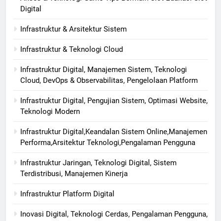
Digital
Infrastruktur & Arsitektur Sistem
Infrastruktur & Teknologi Cloud
Infrastruktur Digital, Manajemen Sistem, Teknologi
Cloud, DevOps & Observabilitas, Pengelolaan Platform
Infrastruktur Digital, Pengujian Sistem, Optimasi Website,
Teknologi Modern
Infrastruktur Digital,Keandalan Sistem Online,Manajemen
Performa,Arsitektur Teknologi,Pengalaman Pengguna
Infrastruktur Jaringan, Teknologi Digital, Sistem
Terdistribusi, Manajemen Kinerja
Infrastruktur Platform Digital
Inovasi Digital, Teknologi Cerdas, Pengalaman Pengguna,