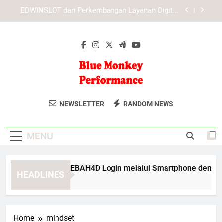
Skip
LEBAH4D dan Perkembangan Layanan Digital
to
yang Semakin Modern
content
KAYA787 dan Perkembangan Layanan Digital yang
Lebih Modern
Cara Melakukan LEBAH4D Login melalui
Smartphone dengan Lebih Aman
EDWINSLOT dan Perkembangan Layanan Digital
yang Semakin Modern
Blue Monkey
Dapatkan Produk Kesehatan Dan
LEBAH4D dan Perkembangan Layanan Digital
NEWSLETTER
RANDOM NEWS
yang Semakin Modern
Performance
Kebugaran Terbaik Di Blue Monkey
KAYA787 dan Perkembangan Layanan Digital yang
Performance. Untuk Performa Optimal
Lebih Modern
MENU
Anda.
ra Melakukan LEBAH4D Login melalui Smartphone dengan L
HEADLINES
Weeks Ago
Home
mindset