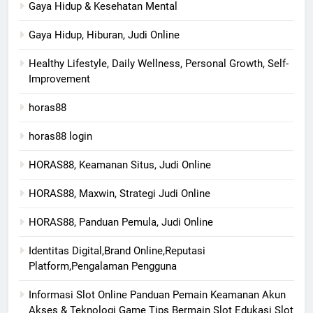
Gaya Hidup & Kesehatan Mental
Gaya Hidup, Hiburan, Judi Online
Healthy Lifestyle, Daily Wellness, Personal Growth, Self-
Improvement
horas88
horas88 login
HORAS88, Keamanan Situs, Judi Online
HORAS88, Maxwin, Strategi Judi Online
HORAS88, Panduan Pemula, Judi Online
Identitas Digital,Brand Online,Reputasi
Platform,Pengalaman Pengguna
Informasi Slot Online Panduan Pemain Keamanan Akun
Akses & Teknologi Game Tips Bermain Slot Edukasi Slot