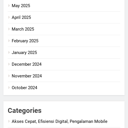
May 2025
April 2025
March 2025
February 2025
January 2025
December 2024
November 2024
October 2024
Categories
Akses Cepat, Efisiensi Digital, Pengalaman Mobile