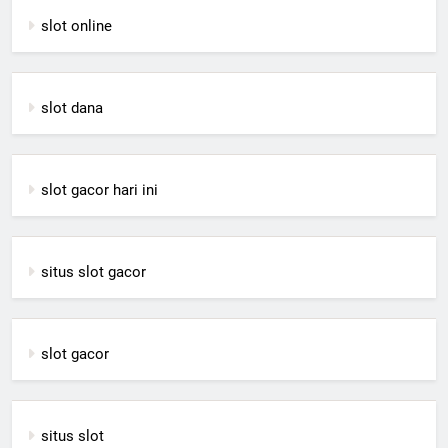
slot online
slot dana
slot gacor hari ini
situs slot gacor
slot gacor
situs slot