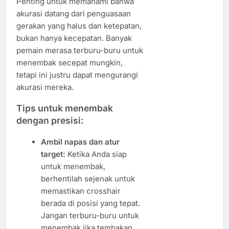
Penting untuk memahami bahwa
akurasi datang dari penguasaan
gerakan yang halus dan ketepatan,
bukan hanya kecepatan. Banyak
pemain merasa terburu-buru untuk
menembak secepat mungkin,
tetapi ini justru dapat mengurangi
akurasi mereka.
Tips untuk menembak
dengan presisi:
Ambil napas dan atur
target:
Ketika Anda siap
untuk menembak,
berhentilah sejenak untuk
memastikan crosshair
berada di posisi yang tepat.
Jangan terburu-buru untuk
menembak jika tembakan