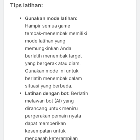
Tips latihan:
Gunakan mode latihan:
Hampir semua game
tembak-menembak memiliki
mode latihan yang
memungkinkan Anda
berlatih menembak target
yang bergerak atau diam.
Gunakan mode ini untuk
berlatih menembak dalam
situasi yang berbeda.
Latihan dengan bot:
Berlatih
melawan bot (AI) yang
dirancang untuk meniru
pergerakan pemain nyata
dapat memberikan
kesempatan untuk
mengasah keterampilan