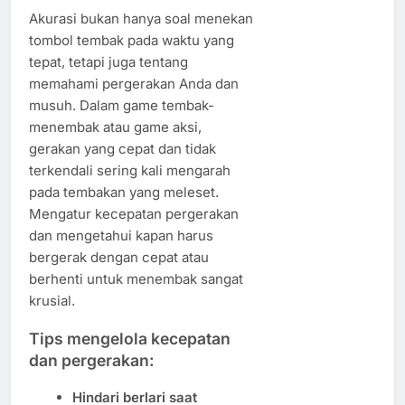
Akurasi bukan hanya soal menekan
tombol tembak pada waktu yang
tepat, tetapi juga tentang
memahami pergerakan Anda dan
musuh. Dalam game tembak-
menembak atau game aksi,
gerakan yang cepat dan tidak
terkendali sering kali mengarah
pada tembakan yang meleset.
Mengatur kecepatan pergerakan
dan mengetahui kapan harus
bergerak dengan cepat atau
berhenti untuk menembak sangat
krusial.
Tips mengelola kecepatan
dan pergerakan:
Hindari berlari saat