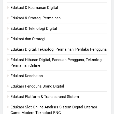
Edukasi & Keamanan Digital
Edukasi & Strategi Permainan
Edukasi & Teknologi Digital
Edukasi dan Strategi
Edukasi Digital, Teknologi Permainan, Perilaku Pengguna
Edukasi Hiburan Digital, Panduan Pengguna, Teknologi
Permainan Online
Edukasi Kesehatan
Edukasi Pengguna Brand Digital
Edukasi Platform & Transparansi Sistem
Edukasi Slot Online Analisis Sistem Digital Literasi
Game Modern Teknologi RNG