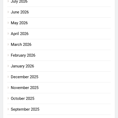
July 2026
June 2026
May 2026
April 2026
March 2026
February 2026
January 2026
December 2025
November 2025
October 2025
September 2025