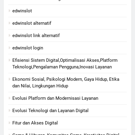
edwinslot
edwinslot alternatif
edwinslot link alternatif
edwinslot login
Efisiensi Sistem Digital,Optimalisasi Akses,Platform
Teknologi,Pengalaman Pengguna,Inovasi Layanan
Ekonomi Sosial, Psikologi Modern, Gaya Hidup, Etika
dan Nilai, Lingkungan Hidup
Evolusi Platform dan Modernisasi Layanan
Evolusi Teknologi dan Layanan Digital
Fitur dan Akses Digital