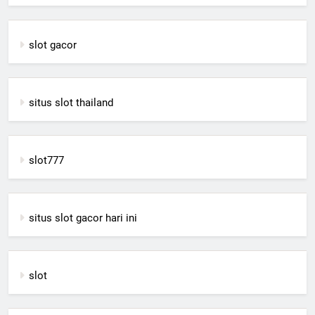
slot gacor
situs slot thailand
slot777
situs slot gacor hari ini
slot