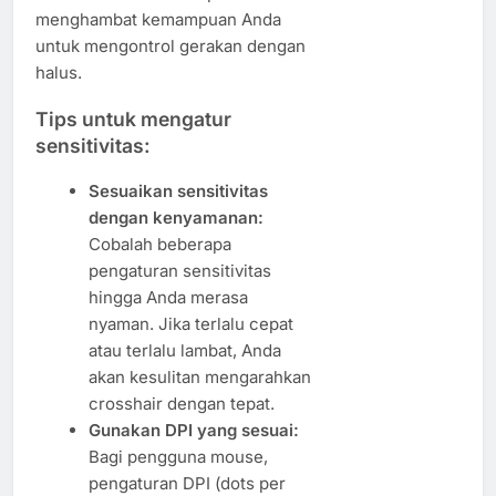
menghambat kemampuan Anda
untuk mengontrol gerakan dengan
halus.
Tips untuk mengatur
sensitivitas:
Sesuaikan sensitivitas
dengan kenyamanan:
Cobalah beberapa
pengaturan sensitivitas
hingga Anda merasa
nyaman. Jika terlalu cepat
atau terlalu lambat, Anda
akan kesulitan mengarahkan
crosshair dengan tepat.
Gunakan DPI yang sesuai:
Bagi pengguna mouse,
pengaturan DPI (dots per