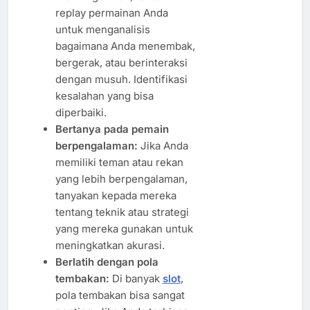
replay permainan Anda
untuk menganalisis
bagaimana Anda menembak,
bergerak, atau berinteraksi
dengan musuh. Identifikasi
kesalahan yang bisa
diperbaiki.
Bertanya pada pemain
berpengalaman:
Jika Anda
memiliki teman atau rekan
yang lebih berpengalaman,
tanyakan kepada mereka
tentang teknik atau strategi
yang mereka gunakan untuk
meningkatkan akurasi.
Berlatih dengan pola
tembakan:
Di banyak
slot
,
pola tembakan bisa sangat