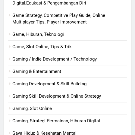
Digital,Edukasi & Pengembangan Diri
Game Strategy, Competitive Play Guide, Online
Multiplayer Tips, Player Improvement
Game, Hiburan, Teknologi
Game, Slot Online, Tips & Trik
Gaming / Indie Development / Technology
Gaming & Entertainment
Gaming Development & Skill Building
Gaming Skill Development & Online Strategy
Gaming, Slot Online
Gaming, Strategi Permainan, Hiburan Digital
Gaya Hidup & Kesehatan Mental