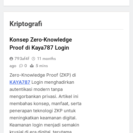
Kriptografi
Konsep Zero-Knowledge
Proof di Kaya787 Login
793af4f
11 months
ago
0
5 mins
Zero-Knowledge Proof (ZKP) di
KAYA787
Login menghadirkan
autentikasi modern tanpa
mengorbankan privasi. Artikel ini
membahas konsep, manfaat, serta
penerapan teknologi ZKP untuk
meningkatkan keamanan digital.
Keamanan login menjadi semakin
krusial di era digital, terutama