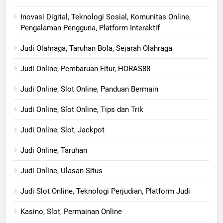
Inovasi Digital, Teknologi Sosial, Komunitas Online,
Pengalaman Pengguna, Platform Interaktif
Judi Olahraga, Taruhan Bola, Sejarah Olahraga
Judi Online, Pembaruan Fitur, HORAS88
Judi Online, Slot Online, Panduan Bermain
Judi Online, Slot Online, Tips dan Trik
Judi Online, Slot, Jackpot
Judi Online, Taruhan
Judi Online, Ulasan Situs
Judi Slot Online, Teknologi Perjudian, Platform Judi
Kasino, Slot, Permainan Online