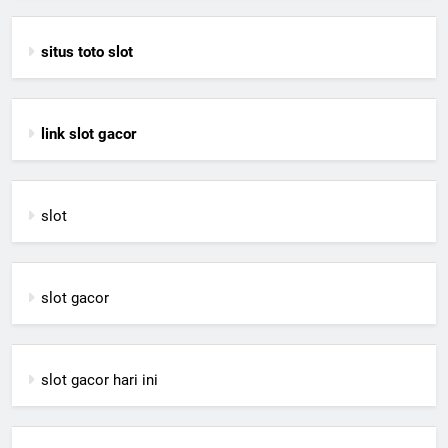
situs toto slot
link slot gacor
slot
slot gacor
slot gacor hari ini