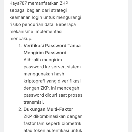
Kaya787 memanfaatkan ZKP
sebagai bagian dari strategi
keamanan login untuk mengurangi
risiko pencurian data. Beberapa
mekanisme implementasi
mencakup:
Verifikasi Password Tanpa
Mengirim Password
Alih-alih mengirim
password ke server, sistem
menggunakan hash
kriptografi yang diverifikasi
dengan ZKP. Ini mencegah
password dicuri saat proses
transmisi.
Dukungan Multi-Faktor
ZKP dikombinasikan dengan
faktor lain seperti biometrik
atau token autentikasi untuk