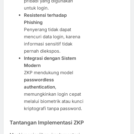
pribadi yang digunakan
untuk login.
Resistensi terhadap
Phishing
Penyerang tidak dapat
mencuri data login, karena
informasi sensitif tidak
pernah diekspos.
Integrasi dengan Sistem
Modern
ZKP mendukung model
passwordless
authentication
,
memungkinkan login cepat
melalui biometrik atau kunci
kriptografi tanpa password.
Tantangan Implementasi ZKP