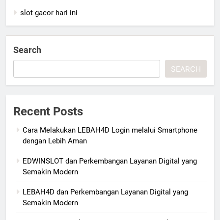
slot gacor hari ini
Search
SEARCH
Recent Posts
Cara Melakukan LEBAH4D Login melalui Smartphone
dengan Lebih Aman
EDWINSLOT dan Perkembangan Layanan Digital yang
Semakin Modern
LEBAH4D dan Perkembangan Layanan Digital yang
Semakin Modern