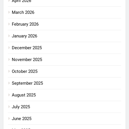
April 2026
March 2026
February 2026
January 2026
December 2025
November 2025
October 2025
September 2025
August 2025
July 2025
June 2025