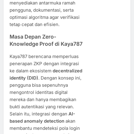
menyediakan antarmuka ramah
pengguna, dokumentasi, serta
optimasi algoritma agar verifikasi
tetap cepat dan efisien.
Masa Depan Zero-
Knowledge Proof di Kaya787
Kaya787 berencana memperluas
penerapan ZKP dengan integrasi
ke dalam ekosistem
decentralized
identity (DID)
. Dengan konsep ini,
pengguna bisa sepenuhnya
mengontrol identitas digital
mereka dan hanya membagikan
bukti autentikasi yang relevan.
Selain itu, integrasi dengan
AI-
based anomaly detection
akan
membantu mendeteksi pola login