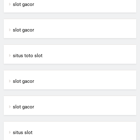
slot gacor
slot gacor
situs toto slot
slot gacor
slot gacor
situs slot