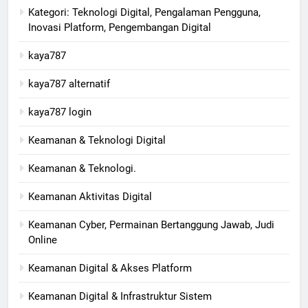
Kategori: Teknologi Digital, Pengalaman Pengguna,
Inovasi Platform, Pengembangan Digital
kaya787
kaya787 alternatif
kaya787 login
Keamanan & Teknologi Digital
Keamanan & Teknologi.
Keamanan Aktivitas Digital
Keamanan Cyber, Permainan Bertanggung Jawab, Judi
Online
Keamanan Digital & Akses Platform
Keamanan Digital & Infrastruktur Sistem