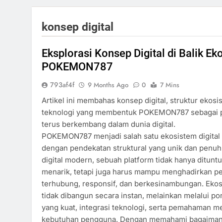
konsep digital
Eksplorasi Konsep Digital di Balik E
POKEMON787
793af4f
9 Months Ago
0
7 Mins
Artikel ini membahas konsep digital, struktur ekosi
teknologi yang membentuk POKEMON787 sebagai p
terus berkembang dalam dunia digital.
POKEMON787 menjadi salah satu ekosistem digita
dengan pendekatan struktural yang unik dan penuh 
digital modern, sebuah platform tidak hanya dituntu
menarik, tetapi juga harus mampu menghadirkan p
terhubung, responsif, dan berkesinambungan. Eko
tidak dibangun secara instan, melainkan melalui po
yang kuat, integrasi teknologi, serta pemahaman 
kebutuhan pengguna. Dengan memahami bagaiman