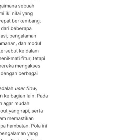
agaimana sebuah
liki nilai yang
 cepat berkembang.
 dari beberapa
masi, pengalaman
eamanan, dan modul
tersebut ke dalam
ikmati fitur, tetapi
 mereka mengakses
i dengan berbagai
 adalah
user flow
,
n ke bagian lain. Pada
un agar mudah
yout yang rapi, serta
alam memastikan
pa hambatan. Pola ini
a pengalaman yang