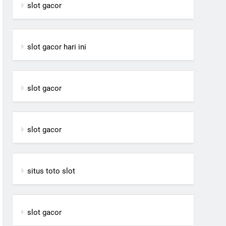
slot gacor
slot gacor hari ini
slot gacor
slot gacor
situs toto slot
slot gacor