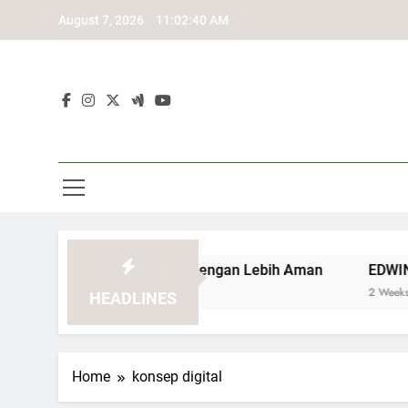
Skip
August 7, 2026
11:02:41 AM
to
content
Blu
Dapatkan 
alui Smartphone dengan Lebih Aman
EDWINSLOT dan P
2 Weeks Ago
HEADLINES
Home
konsep digital