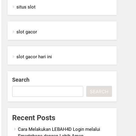
situs slot
slot gacor
slot gacor hari ini
Search
SEARCH
Recent Posts
Cara Melakukan LEBAH4D Login melalui