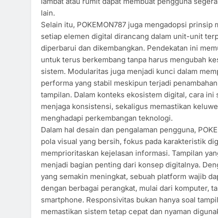
lambat atau rumit dapat membuat pengguna segera 
lain.
Selain itu, POKEMON787 juga mengadopsi prinsip m
setiap elemen digital dirancang dalam unit-unit te
diperbarui dan dikembangkan. Pendekatan ini mem
untuk terus berkembang tanpa harus mengubah kes
sistem. Modularitas juga menjadi kunci dalam me
performa yang stabil meskipun terjadi penambahan 
tampilan. Dalam konteks ekosistem digital, cara ini 
menjaga konsistensi, sekaligus memastikan keluw
menghadapi perkembangan teknologi.
Dalam hal desain dan pengalaman pengguna, PO
pola visual yang bersih, fokus pada karakteristik di
memprioritaskan kejelasan informasi. Tampilan yan
menjadi bagian penting dari konsep digitalnya. Deng
yang semakin meningkat, sebuah platform wajib da
dengan berbagai perangkat, mulai dari komputer, ta
smartphone. Responsivitas bukan hanya soal tampi
memastikan sistem tetap cepat dan nyaman digunak