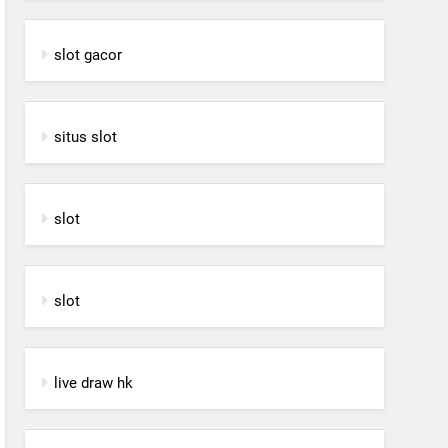
slot gacor
situs slot
slot
slot
live draw hk