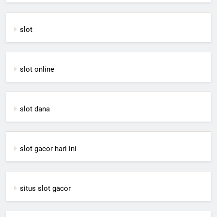
slot
slot online
slot dana
slot gacor hari ini
situs slot gacor