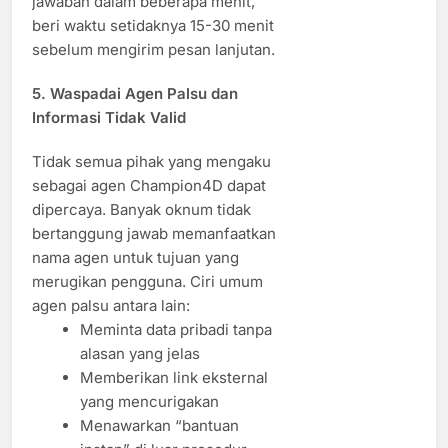
jawaban dalam beberapa menit,
beri waktu setidaknya 15-30 menit
sebelum mengirim pesan lanjutan.
5. Waspadai Agen Palsu dan
Informasi Tidak Valid
Tidak semua pihak yang mengaku
sebagai agen Champion4D dapat
dipercaya. Banyak oknum tidak
bertanggung jawab memanfaatkan
nama agen untuk tujuan yang
merugikan pengguna. Ciri umum
agen palsu antara lain:
Meminta data pribadi tanpa
alasan yang jelas
Memberikan link eksternal
yang mencurigakan
Menawarkan “bantuan