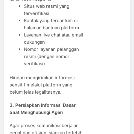
Situs web resmi yang
terverifikasi
Kontak yang tercantum di
halaman bantuan platform
Layanan live chat atau email
dukungan
Nomor layanan pelanggan
resmi (dengan nomor
verifikasi)
Hindari mengirimkan informasi
sensitif melalui platform yang
belum jelas legalitasnya.
3. Persiapkan Informasi Dasar
Saat Menghubungi Agen
Agar proses komunikasi berjalan
cepat dan efisien, siapkan terlebih