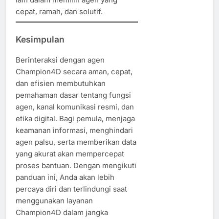
cepat, ramah, dan solutif.
Kesimpulan
Berinteraksi dengan agen
Champion4D secara aman, cepat,
dan efisien membutuhkan
pemahaman dasar tentang fungsi
agen, kanal komunikasi resmi, dan
etika digital. Bagi pemula, menjaga
keamanan informasi, menghindari
agen palsu, serta memberikan data
yang akurat akan mempercepat
proses bantuan. Dengan mengikuti
panduan ini, Anda akan lebih
percaya diri dan terlindungi saat
menggunakan layanan
Champion4D dalam jangka