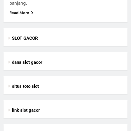
panjang.
Read More
SLOT GACOR
dana slot gacor
situs toto slot
link slot gacor