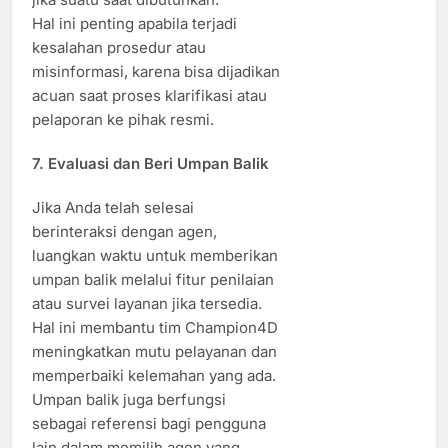
Hal ini penting apabila terjadi
kesalahan prosedur atau
misinformasi, karena bisa dijadikan
acuan saat proses klarifikasi atau
pelaporan ke pihak resmi.
7. Evaluasi dan Beri Umpan Balik
Jika Anda telah selesai
berinteraksi dengan agen,
luangkan waktu untuk memberikan
umpan balik melalui fitur penilaian
atau survei layanan jika tersedia.
Hal ini membantu tim Champion4D
meningkatkan mutu pelayanan dan
memperbaiki kelemahan yang ada.
Umpan balik juga berfungsi
sebagai referensi bagi pengguna
lain dalam memilih agen yang