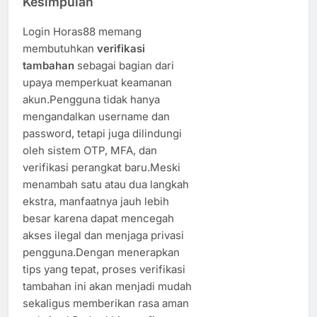
Kesimpulan
Login Horas88 memang
membutuhkan
verifikasi
tambahan
sebagai bagian dari
upaya memperkuat keamanan
akun.Pengguna tidak hanya
mengandalkan username dan
password, tetapi juga dilindungi
oleh sistem OTP, MFA, dan
verifikasi perangkat baru.Meski
menambah satu atau dua langkah
ekstra, manfaatnya jauh lebih
besar karena dapat mencegah
akses ilegal dan menjaga privasi
pengguna.Dengan menerapkan
tips yang tepat, proses verifikasi
tambahan ini akan menjadi mudah
sekaligus memberikan rasa aman