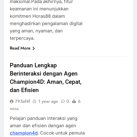
maksimal.Pada akhirnya, fitur
keamanan ini menunjukkan
komitmen Horas88 dalam
menghadirkan pengalaman digital
yang aman, nyaman, dan
terpercaya.
Read More
Panduan Lengkap
Berinteraksi dengan Agen
Champion4D: Aman, Cepat,
dan Efisien
793af4f
1 year ago
0
6
mins
Pelajari panduan interaksi yang
aman dan efisien dengan agen
champion4d
. Cocok untuk pemula