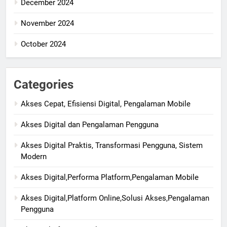
December 2024
November 2024
October 2024
Categories
Akses Cepat, Efisiensi Digital, Pengalaman Mobile
Akses Digital dan Pengalaman Pengguna
Akses Digital Praktis, Transformasi Pengguna, Sistem
Modern
Akses Digital,Performa Platform,Pengalaman Mobile
Akses Digital,Platform Online,Solusi Akses,Pengalaman
Pengguna