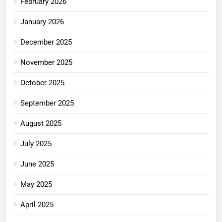
February 2026
January 2026
December 2025
November 2025
October 2025
September 2025
August 2025
July 2025
June 2025
May 2025
April 2025