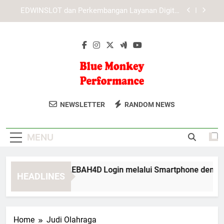
Skip
LEBAH4D dan Perkembangan Layanan Digital
to
yang Semakin Modern
content
KAYA787 dan Perkembangan Layanan Digital yang
Lebih Modern
Cara Melakukan LEBAH4D Login melalui
Smartphone dengan Lebih Aman
EDWINSLOT dan Perkembangan Layanan Digital
yang Semakin Modern
Blue Monkey
Dapatkan Produk Kesehatan Dan
LEBAH4D dan Perkembangan Layanan Digital
NEWSLETTER
RANDOM NEWS
yang Semakin Modern
Performance
Kebugaran Terbaik Di Blue Monkey
KAYA787 dan Perkembangan Layanan Digital yang
Performance. Untuk Performa Optimal
Lebih Modern
MENU
Anda.
ra Melakukan LEBAH4D Login melalui Smartphone dengan L
HEADLINES
Weeks Ago
Home
Judi Olahraga