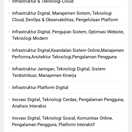
Infrastruktur & Teknologi Cloud
Infrastruktur Digital, Manajemen Sistem, Teknologi
Cloud, DevOps & Observabilitas, Pengelolaan Platform
Infrastruktur Digital, Pengujian Sistem, Optimasi Website,
Teknologi Modern
Infrastruktur Digital,Keandalan Sistem Online,Manajemen
Performa,Arsitektur Teknologi,Pengalaman Pengguna
Infrastruktur Jaringan, Teknologi Digital, Sistem
Terdistribusi, Manajemen Kinerja
Infrastruktur Platform Digital
Inovasi Digital, Teknologi Cerdas, Pengalaman Pengguna,
Analisis Interaksi
Inovasi Digital, Teknologi Sosial, Komunitas Online,
Pengalaman Pengguna, Platform Interaktif