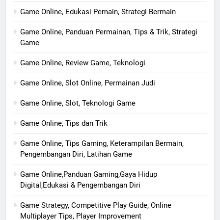
Game Online, Edukasi Pemain, Strategi Bermain
Game Online, Panduan Permainan, Tips & Trik, Strategi
Game
Game Online, Review Game, Teknologi
Game Online, Slot Online, Permainan Judi
Game Online, Slot, Teknologi Game
Game Online, Tips dan Trik
Game Online, Tips Gaming, Keterampilan Bermain,
Pengembangan Diri, Latihan Game
Game Online,Panduan Gaming,Gaya Hidup
Digital,Edukasi & Pengembangan Diri
Game Strategy, Competitive Play Guide, Online
Multiplayer Tips, Player Improvement