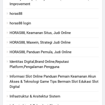
Improvement
horas88
horas88 login
HORAS88, Keamanan Situs, Judi Online
HORAS88, Maxwin, Strategi Judi Online
HORAS88, Panduan Pemula, Judi Online
Identitas Digital,Brand Online,Reputasi
Platform,Pengalaman Pengguna
Informasi Slot Online Panduan Pemain Keamanan Akun
Akses & Teknologi Game Tips Bermain Slot Edukasi Slot
Digital
Infrastruktur & Arsitektur Sistem