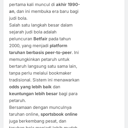
pertama kali muncul di
akhir 1990-
an
, dan ini membuka era baru bagi
judi bola.
Salah satu langkah besar dalam
sejarah judi bola adalah
peluncuran
Betfair
pada tahun
2000, yang menjadi
platform
taruhan berbasis peer-to-peer
. Ini
memungkinkan petaruh untuk
bertaruh langsung satu sama lain,
tanpa perlu melalui bookmaker
tradisional. Sistem ini menawarkan
odds yang lebih baik
dan
keuntungan lebih besar
bagi para
petaruh.
Bersamaan dengan munculnya
taruhan online,
sportsbook online
juga berkembang pesat, dan
taruhan bola menjadi lebih mudah