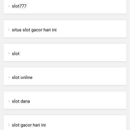
slot777
situs slot gacor hari ini
slot
slot online
slot dana
slot gacor hari ini