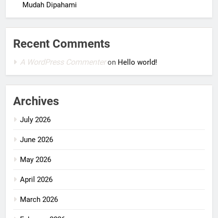
Mudah Dipahami
Recent Comments
A WordPress Commenter
on
Hello world!
Archives
July 2026
June 2026
May 2026
April 2026
March 2026