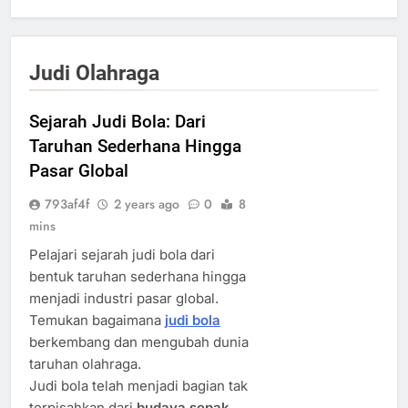
Judi Olahraga
Sejarah Judi Bola: Dari
Taruhan Sederhana Hingga
Pasar Global
793af4f
2 years ago
0
8
mins
Pelajari sejarah judi bola dari
bentuk taruhan sederhana hingga
menjadi industri pasar global.
Temukan bagaimana
judi bola
berkembang dan mengubah dunia
taruhan olahraga.
Judi bola telah menjadi bagian tak
terpisahkan dari
budaya sepak