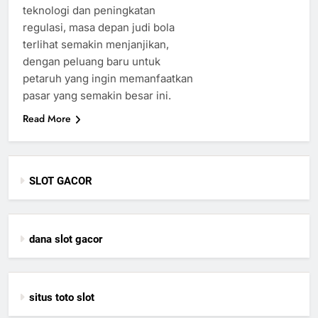
teknologi dan peningkatan
regulasi, masa depan judi bola
terlihat semakin menjanjikan,
dengan peluang baru untuk
petaruh yang ingin memanfaatkan
pasar yang semakin besar ini.
Read More
SLOT GACOR
dana slot gacor
situs toto slot