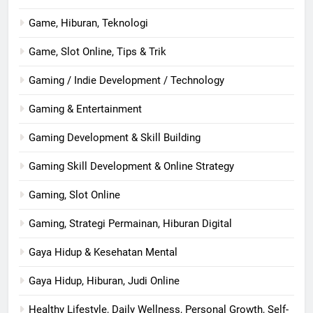
Game, Hiburan, Teknologi
Game, Slot Online, Tips & Trik
Gaming / Indie Development / Technology
Gaming & Entertainment
Gaming Development & Skill Building
Gaming Skill Development & Online Strategy
Gaming, Slot Online
Gaming, Strategi Permainan, Hiburan Digital
Gaya Hidup & Kesehatan Mental
Gaya Hidup, Hiburan, Judi Online
Healthy Lifestyle, Daily Wellness, Personal Growth, Self-