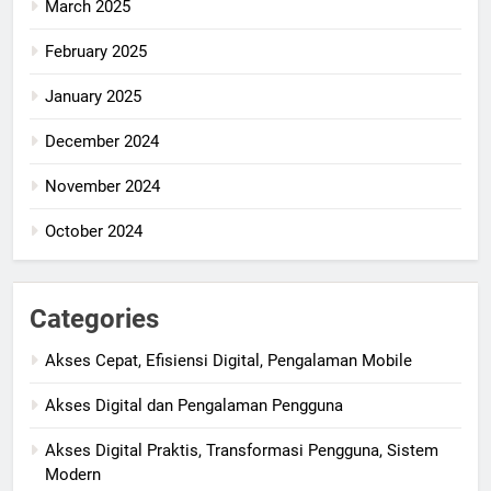
March 2025
February 2025
January 2025
December 2024
November 2024
October 2024
Categories
Akses Cepat, Efisiensi Digital, Pengalaman Mobile
Akses Digital dan Pengalaman Pengguna
Akses Digital Praktis, Transformasi Pengguna, Sistem
Modern