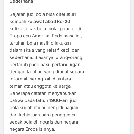
Sederhana
Sejarah judi bola bisa ditelusuri
kembali ke
awal abad ke-20
,
ketika sepak bola mulai populer di
Eropa dan Amerika. Pada masa ini,
taruhan bola masih dilakukan
dalam skala yang relatif kecil dan
sederhana. Biasanya, orang-orang
bertaruh pada
hasil pertandingan
dengan taruhan yang dibuat secara
informal, sering kali di antara
teman atau anggota keluarga.
Beberapa catatan menyebutkan
bahwa pada
tahun 1900-an
, judi
bola sudah mulai menjadi bagian
dari kebiasaan para penggemar
sepak bola di Inggris dan negara-
negara Eropa lainnya.