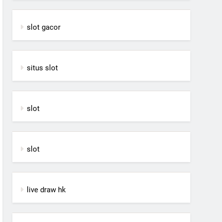
slot gacor
situs slot
slot
slot
live draw hk