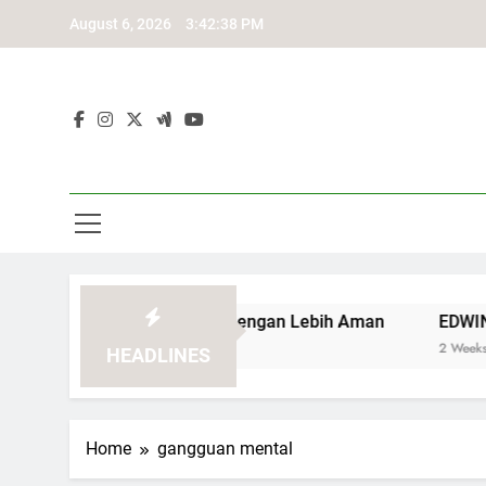
Skip
August 6, 2026
3:42:39 PM
to
content
Blu
Dapatkan 
alui Smartphone dengan Lebih Aman
EDWINSLOT dan P
2 Weeks Ago
HEADLINES
Home
gangguan mental