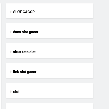
SLOT GACOR
dana slot gacor
situs toto slot
link slot gacor
slot