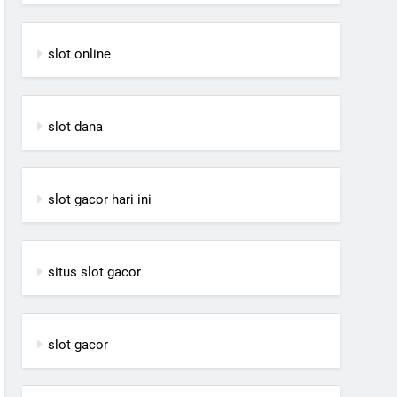
slot online
slot dana
slot gacor hari ini
situs slot gacor
slot gacor