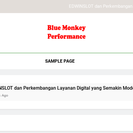
EDWINSLOT dan Perkembangan L
LEBAH4D dan Perkembangan L
KAYA787 dan Perkembanga
e Monkey Performanc
Cara Melakukan LEBAH4D Login me
Produk Kesehatan Dan Kebugaran Terbaik Di Blue Monkey Perf
EDWINSLOT dan Perkembangan L
SAMPLE PAGE
LEBAH4D dan Perkembangan L
KAYA787 dan Perkembanga
erkembangan Layanan Digital yang Semakin Modern
LE
2 