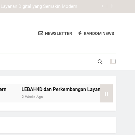
ayanan Digital yang Semakin Modern
ayanan Digital yang Semakin Modern
n Layanan Digital yang Lebih Modern
NEWSLETTER
RANDOM NEWS
e
lalui Smartphone dengan Lebih Aman
ormance. Untuk Performa Optimal Anda.
ayanan Digital yang Semakin Modern
ayanan Digital yang Semakin Modern
n Layanan Digital yang Lebih Modern
BAH4D dan Perkembangan Layanan Digital yang Semakin Mo
Weeks Ago