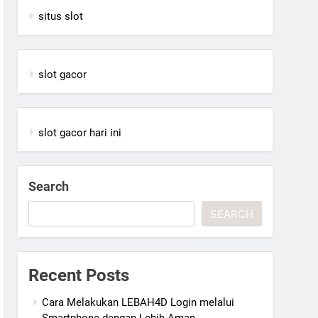
situs slot
slot gacor
slot gacor hari ini
Search
SEARCH
Recent Posts
Cara Melakukan LEBAH4D Login melalui