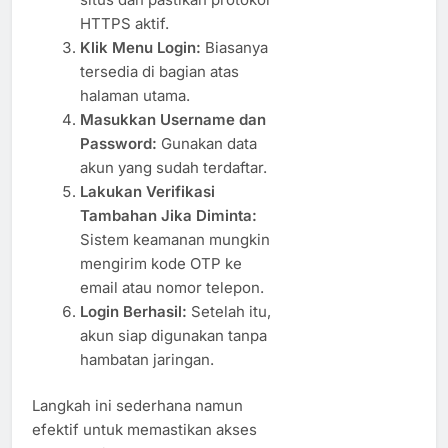
HTTPS aktif.
Klik Menu Login:
Biasanya
tersedia di bagian atas
halaman utama.
Masukkan Username dan
Password:
Gunakan data
akun yang sudah terdaftar.
Lakukan Verifikasi
Tambahan Jika Diminta:
Sistem keamanan mungkin
mengirim kode OTP ke
email atau nomor telepon.
Login Berhasil:
Setelah itu,
akun siap digunakan tanpa
hambatan jaringan.
Langkah ini sederhana namun
efektif untuk memastikan akses