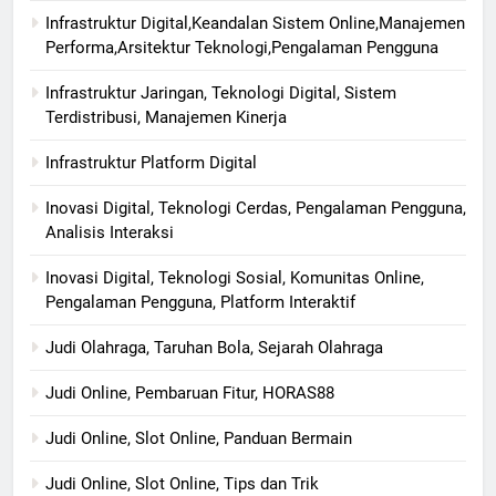
Infrastruktur Digital,Keandalan Sistem Online,Manajemen
Performa,Arsitektur Teknologi,Pengalaman Pengguna
Infrastruktur Jaringan, Teknologi Digital, Sistem
Terdistribusi, Manajemen Kinerja
Infrastruktur Platform Digital
Inovasi Digital, Teknologi Cerdas, Pengalaman Pengguna,
Analisis Interaksi
Inovasi Digital, Teknologi Sosial, Komunitas Online,
Pengalaman Pengguna, Platform Interaktif
Judi Olahraga, Taruhan Bola, Sejarah Olahraga
Judi Online, Pembaruan Fitur, HORAS88
Judi Online, Slot Online, Panduan Bermain
Judi Online, Slot Online, Tips dan Trik