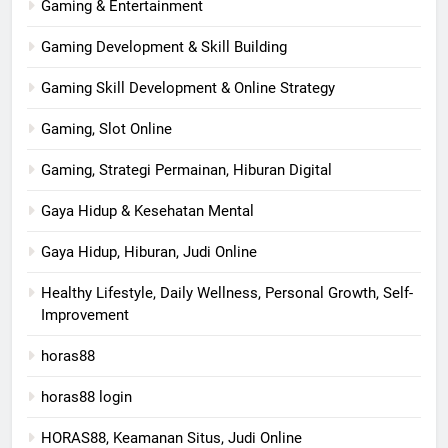
Gaming & Entertainment
Gaming Development & Skill Building
Gaming Skill Development & Online Strategy
Gaming, Slot Online
Gaming, Strategi Permainan, Hiburan Digital
Gaya Hidup & Kesehatan Mental
Gaya Hidup, Hiburan, Judi Online
Healthy Lifestyle, Daily Wellness, Personal Growth, Self-
Improvement
horas88
horas88 login
HORAS88, Keamanan Situs, Judi Online