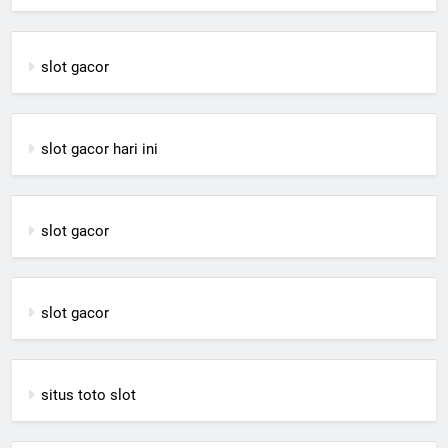
slot gacor
slot gacor hari ini
slot gacor
slot gacor
situs toto slot