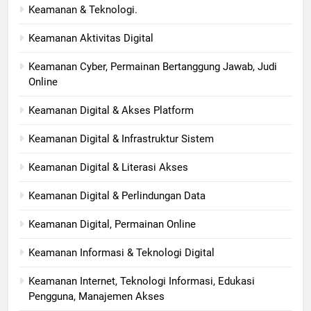
Keamanan & Teknologi.
Keamanan Aktivitas Digital
Keamanan Cyber, Permainan Bertanggung Jawab, Judi
Online
Keamanan Digital & Akses Platform
Keamanan Digital & Infrastruktur Sistem
Keamanan Digital & Literasi Akses
Keamanan Digital & Perlindungan Data
Keamanan Digital, Permainan Online
Keamanan Informasi & Teknologi Digital
Keamanan Internet, Teknologi Informasi, Edukasi
Pengguna, Manajemen Akses