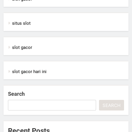
situs slot
slot gacor
slot gacor hari ini
Search
SEARCH
Recent Posts