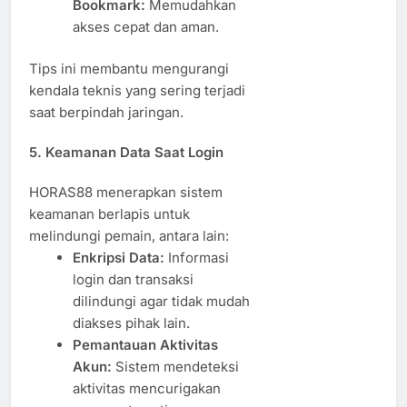
Bookmark:
Memudahkan
akses cepat dan aman.
Tips ini membantu mengurangi
kendala teknis yang sering terjadi
saat berpindah jaringan.
5. Keamanan Data Saat Login
HORAS88 menerapkan sistem
keamanan berlapis untuk
melindungi pemain, antara lain:
Enkripsi Data:
Informasi
login dan transaksi
dilindungi agar tidak mudah
diakses pihak lain.
Pemantauan Aktivitas
Akun:
Sistem mendeteksi
aktivitas mencurigakan