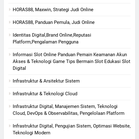
HORAS88, Maxwin, Strategi Judi Online
HORAS88, Panduan Pemula, Judi Online
Identitas Digital,Brand Online,Reputasi
Platform,Pengalaman Pengguna
Informasi Slot Online Panduan Pemain Keamanan Akun
Akses & Teknologi Game Tips Bermain Slot Edukasi Slot
Digital
Infrastruktur & Arsitektur Sistem
Infrastruktur & Teknologi Cloud
Infrastruktur Digital, Manajemen Sistem, Teknologi
Cloud, DevOps & Observabilitas, Pengelolaan Platform
Infrastruktur Digital, Pengujian Sistem, Optimasi Website,
Teknologi Modern