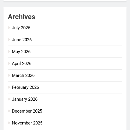
Archives
July 2026
June 2026
May 2026
April 2026
March 2026
February 2026
January 2026
December 2025
November 2025