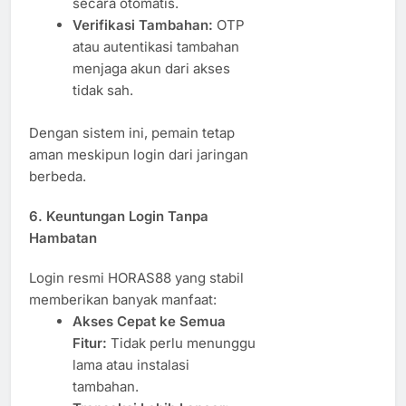
secara otomatis.
Verifikasi Tambahan:
OTP
atau autentikasi tambahan
menjaga akun dari akses
tidak sah.
Dengan sistem ini, pemain tetap
aman meskipun login dari jaringan
berbeda.
6. Keuntungan Login Tanpa
Hambatan
Login resmi HORAS88 yang stabil
memberikan banyak manfaat:
Akses Cepat ke Semua
Fitur:
Tidak perlu menunggu
lama atau instalasi
tambahan.