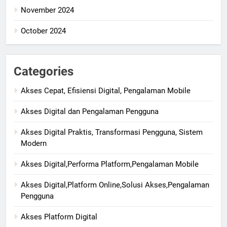
November 2024
October 2024
Categories
Akses Cepat, Efisiensi Digital, Pengalaman Mobile
Akses Digital dan Pengalaman Pengguna
Akses Digital Praktis, Transformasi Pengguna, Sistem
Modern
Akses Digital,Performa Platform,Pengalaman Mobile
Akses Digital,Platform Online,Solusi Akses,Pengalaman
Pengguna
Akses Platform Digital