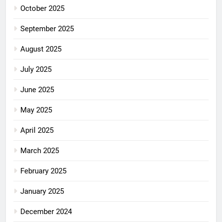
October 2025
September 2025
August 2025
July 2025
June 2025
May 2025
April 2025
March 2025
February 2025
January 2025
December 2024