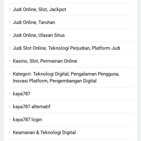
Judi Online, Slot, Jackpot
Judi Online, Taruhan
Judi Online, Ulasan Situs
Judi Slot Online, Teknologi Perjudian, Platform Judi
Kasino, Slot, Permainan Online
Kategori: Teknologi Digital, Pengalaman Pengguna,
Inovasi Platform, Pengembangan Digital
kaya787
kaya787 alternatif
kaya787 login
Keamanan & Teknologi Digital