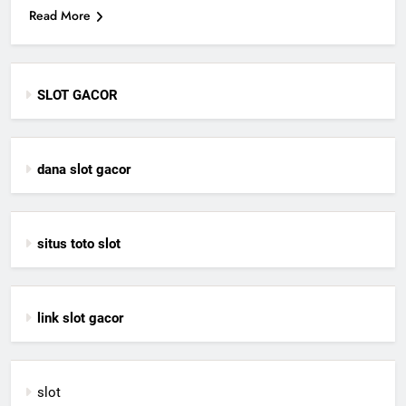
Read More
SLOT GACOR
dana slot gacor
situs toto slot
link slot gacor
slot