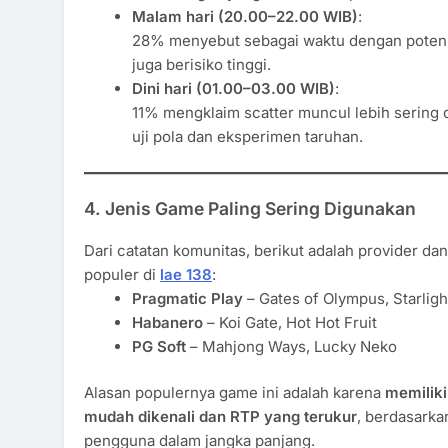
Malam hari (20.00–22.00 WIB)
:
28% menyebut sebagai waktu dengan potens
juga berisiko tinggi.
Dini hari (01.00–03.00 WIB)
:
11% mengklaim scatter muncul lebih sering d
uji pola dan eksperimen taruhan.
4.
Jenis Game Paling Sering Digunakan
Dari catatan komunitas, berikut adalah provider dan 
populer di
lae 138
:
Pragmatic Play
– Gates of Olympus, Starligh
Habanero
– Koi Gate, Hot Hot Fruit
PG Soft
– Mahjong Ways, Lucky Neko
Alasan populernya game ini adalah karena
memiliki
mudah dikenali dan RTP yang terukur
, berdasark
pengguna dalam jangka panjang.