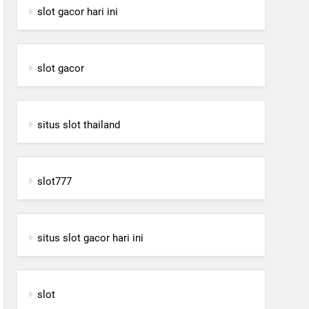
slot gacor hari ini
slot gacor
situs slot thailand
slot777
situs slot gacor hari ini
slot