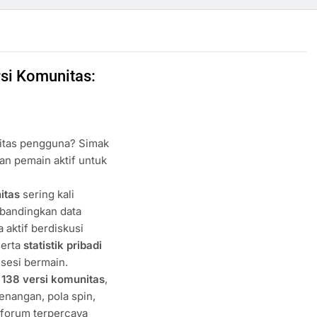
rsi Komunitas:
itas pengguna? Simak
man pemain aktif untuk
itas
sering kali
ibandingkan data
 aktif berdiskusi
serta
statistik pribadi
sesi bermain.
e 138 versi komunitas
,
enangan, pola spin,
m-forum terpercaya