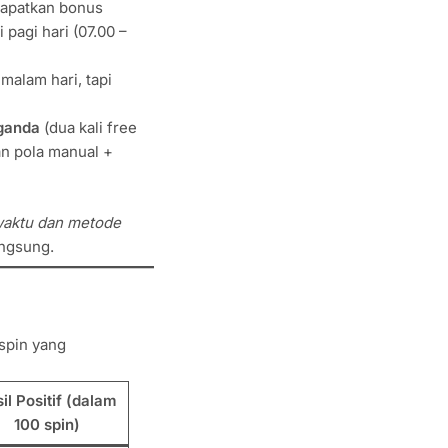
apatkan bonus
 pagi hari (07.00 –
malam hari, tapi
ganda
(dua kali free
n pola manual +
waktu dan metode
angsung.
spin yang
il Positif (dalam
100 spin)