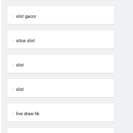
slot gacor
situs slot
slot
slot
live draw hk