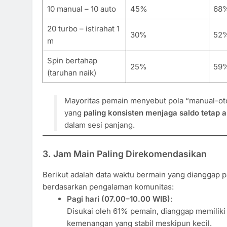
10 manual – 10 auto
45%
68
20 turbo – istirahat 1
30%
52
m
Spin bertahap
25%
59
(taruhan naik)
Mayoritas pemain menyebut pola “manual-ot
yang
paling konsisten menjaga saldo tetap 
dalam sesi panjang.
3.
Jam Main Paling Direkomendasikan
Berikut adalah data waktu bermain yang dianggap pa
berdasarkan pengalaman komunitas:
Pagi hari (07.00–10.00 WIB)
:
Disukai oleh 61% pemain, dianggap memiliki 
kemenangan yang stabil meskipun kecil.