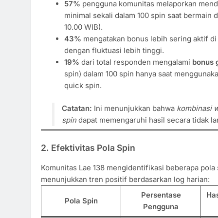
57%
pengguna komunitas melaporkan mend
minimal sekali dalam 100 spin saat bermain di
10.00 WIB).
43%
mengatakan bonus lebih sering aktif di 
dengan fluktuasi lebih tinggi.
19%
dari total responden mengalami
bonus 
spin) dalam 100 spin hanya saat menggunaka
quick spin.
Catatan:
Ini menunjukkan bahwa
kombinasi 
spin
dapat memengaruhi hasil secara tidak l
2.
Efektivitas Pola Spin
Komunitas Lae 138 mengidentifikasi beberapa pola 
menunjukkan tren positif berdasarkan log harian:
Persentase
Has
Pola Spin
Pengguna