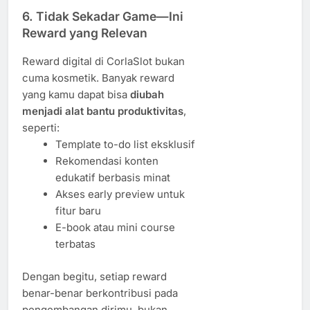
6. Tidak Sekadar Game—Ini
Reward yang Relevan
Reward digital di CorlaSlot bukan
cuma kosmetik. Banyak reward
yang kamu dapat bisa
diubah
menjadi alat bantu produktivitas
,
seperti:
Template to-do list eksklusif
Rekomendasi konten
edukatif berbasis minat
Akses early preview untuk
fitur baru
E-book atau mini course
terbatas
Dengan begitu, setiap reward
benar-benar berkontribusi pada
pengembangan dirimu, bukan