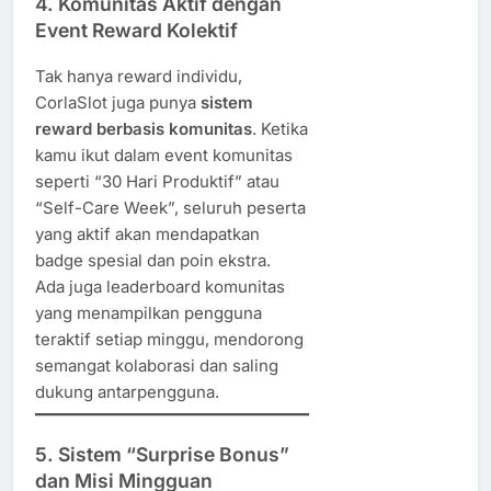
4. Komunitas Aktif dengan
Event Reward Kolektif
Tak hanya reward individu,
CorlaSlot juga punya
sistem
reward berbasis komunitas
. Ketika
kamu ikut dalam event komunitas
seperti “30 Hari Produktif” atau
“Self-Care Week”, seluruh peserta
yang aktif akan mendapatkan
badge spesial dan poin ekstra.
Ada juga leaderboard komunitas
yang menampilkan pengguna
teraktif setiap minggu, mendorong
semangat kolaborasi dan saling
dukung antarpengguna.
5. Sistem “Surprise Bonus”
dan Misi Mingguan