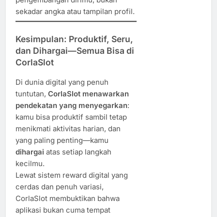
sekadar angka atau tampilan profil.
Kesimpulan: Produktif, Seru,
dan Dihargai—Semua Bisa di
CorlaSlot
Di dunia digital yang penuh
tuntutan,
CorlaSlot menawarkan
pendekatan yang menyegarkan
:
kamu bisa produktif sambil tetap
menikmati aktivitas harian, dan
yang paling penting—kamu
dihargai
atas setiap langkah
kecilmu.
Lewat sistem reward digital yang
cerdas dan penuh variasi,
CorlaSlot membuktikan bahwa
aplikasi bukan cuma tempat