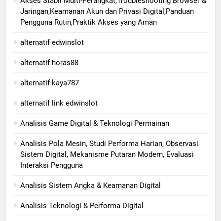
Akses Stabil Multi-Perangkat,Troubleshooting Browser &
Jaringan,Keamanan Akun dan Privasi Digital,Panduan
Pengguna Rutin,Praktik Akses yang Aman
alternatif edwinslot
alternatif horas88
alternatif kaya787
alternatif link edwinslot
Analisis Game Digital & Teknologi Permainan
Analisis Pola Mesin, Studi Performa Harian, Observasi
Sistem Digital, Mekanisme Putaran Modern, Evaluasi
Interaksi Pengguna
Analisis Sistem Angka & Keamanan Digital
Analisis Teknologi & Performa Digital