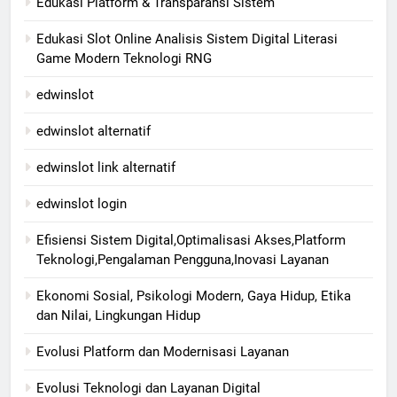
Edukasi Platform & Transparansi Sistem
Edukasi Slot Online Analisis Sistem Digital Literasi
Game Modern Teknologi RNG
edwinslot
edwinslot alternatif
edwinslot link alternatif
edwinslot login
Efisiensi Sistem Digital,Optimalisasi Akses,Platform
Teknologi,Pengalaman Pengguna,Inovasi Layanan
Ekonomi Sosial, Psikologi Modern, Gaya Hidup, Etika
dan Nilai, Lingkungan Hidup
Evolusi Platform dan Modernisasi Layanan
Evolusi Teknologi dan Layanan Digital