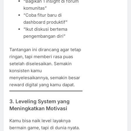
“Bagikan 1 insight di forum
komunitas”
“Coba fitur baru di
dashboard produktif”
“Ikut diskusi bertema
pengembangan diri”
Tantangan ini dirancang agar tetap
ringan, tapi memberi rasa puas
setelah diselesaikan. Semakin
konsisten kamu
menyelesaikannya, semakin besar
reward digital yang kamu dapat.
3. Leveling System yang
Meningkatkan Motivasi
Kamu bisa naik level layaknya
bermain game, tapi di dunia nyata.