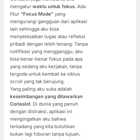
mengatur
waktu untuk fokus
. Ada
fitur
“Focus Mode”
yang
mengurangi gangguan dari aplikasi
lain sehingga aku bisa
menyelesaikan tugas atau refleksi
pribadi dengan lebih tenang. Tanpa
notifikasi yang mengganggu, aku
bisa benar-benar fokus pada apa
yang sedang aku kerjakan, tanpa
tergoda untuk kembali ke siklus
scroll yang tak berujung.
Yang paling aku suka adalah
keseimbangan yang ditawarkan
Corlaslot
. Di dunia yang penuh
dengan distraksi, aplikasi ini
mengingatkan aku bahwa
terkadang yang kita butuhkan
bukan lagi hiburan tanpa tujuan,