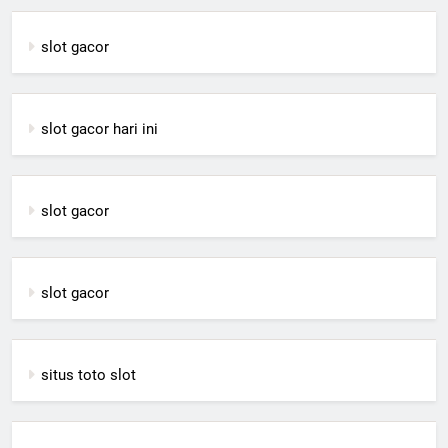
slot gacor
slot gacor hari ini
slot gacor
slot gacor
situs toto slot