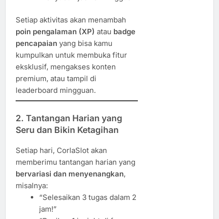
Setiap aktivitas akan menambah
poin pengalaman (XP)
atau
badge
pencapaian
yang bisa kamu
kumpulkan untuk membuka fitur
eksklusif, mengakses konten
premium, atau tampil di
leaderboard mingguan.
2. Tantangan Harian yang
Seru dan Bikin Ketagihan
Setiap hari, CorlaSlot akan
memberimu tantangan harian yang
bervariasi dan menyenangkan
,
misalnya:
“Selesaikan 3 tugas dalam 2
jam!”