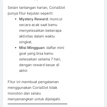
Selain tantangan harian, CorlaSlot
punya fitur kejutan seperti:
Mystery Reward
: muncul
secara acak saat kamu
menyelesaikan beberapa
aktivitas dalam waktu
singkat.
Misi Mingguan
: daftar mini
goal yang bisa kamu
selesaikan selama 7 hari,
dengan reward besar di
akhir.
Fitur ini membuat pengalaman
menggunakan CorlaSlot tidak
monoton dan selalu
menyenangkan untuk dijelajahi.