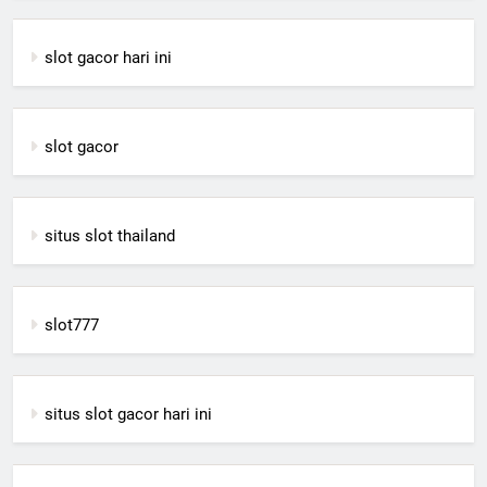
slot gacor hari ini
slot gacor
situs slot thailand
slot777
situs slot gacor hari ini