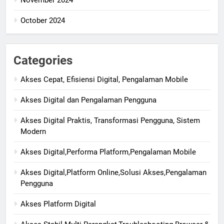
November 2024
October 2024
Categories
Akses Cepat, Efisiensi Digital, Pengalaman Mobile
Akses Digital dan Pengalaman Pengguna
Akses Digital Praktis, Transformasi Pengguna, Sistem
Modern
Akses Digital,Performa Platform,Pengalaman Mobile
Akses Digital,Platform Online,Solusi Akses,Pengalaman
Pengguna
Akses Platform Digital