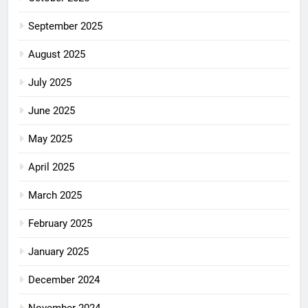
September 2025
August 2025
July 2025
June 2025
May 2025
April 2025
March 2025
February 2025
January 2025
December 2024