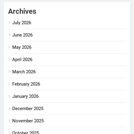
Archives
July 2026
June 2026
May 2026
April 2026
March 2026
February 2026
January 2026
December 2025
November 2025
October 2025