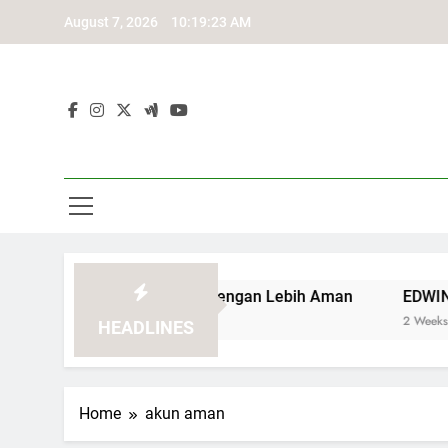
Skip
August 7, 2026
10:19:24 AM
to
content
Blu
Dapatkan 
lalui Smartphone dengan Lebih Aman
EDWINSLOT dan P
2 Weeks Ago
HEADLINES
Home
akun aman