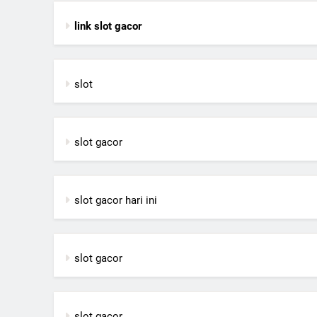
link slot gacor
slot
slot gacor
slot gacor hari ini
slot gacor
slot gacor