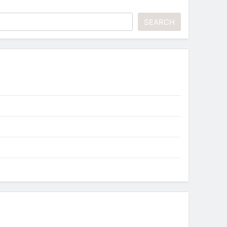
SEARCH