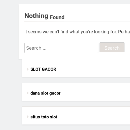
Nothing
Found
It seems we can’t find what you’re looking for. Perh
Search
for:
SLOT GACOR
dana slot gacor
situs toto slot