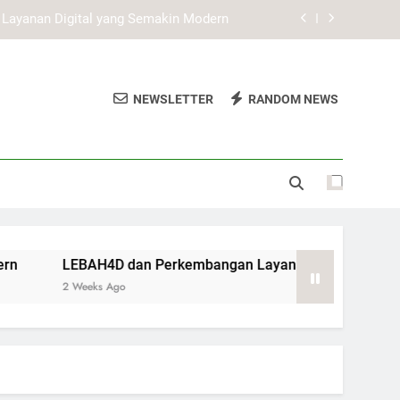
ayanan Digital yang Semakin Modern
ayanan Digital yang Semakin Modern
n Layanan Digital yang Lebih Modern
NEWSLETTER
RANDOM NEWS
e
lalui Smartphone dengan Lebih Aman
ormance. Untuk Performa Optimal Anda.
ayanan Digital yang Semakin Modern
ayanan Digital yang Semakin Modern
n Layanan Digital yang Lebih Modern
EBAH4D dan Perkembangan Layanan Digital yang Semakin M
 Weeks Ago