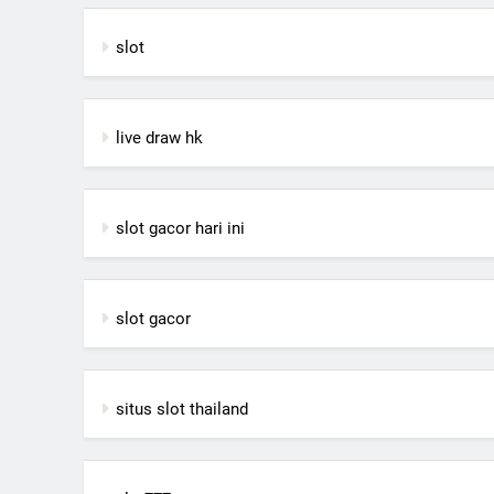
slot
live draw hk
slot gacor hari ini
slot gacor
situs slot thailand