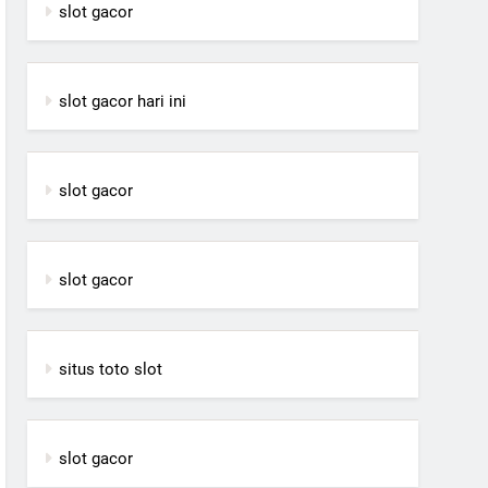
slot gacor
slot gacor hari ini
slot gacor
slot gacor
situs toto slot
slot gacor