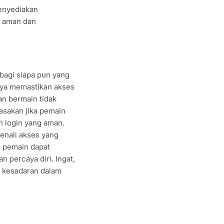
menyediakan
g aman dan
g bagi siapa pun yang
nnya memastikan akses
an bermain tidak
asakan jika pemain
 login yang aman.
enali akses yang
, pemain dapat
n percaya diri. Ingat,
l kesadaran dalam