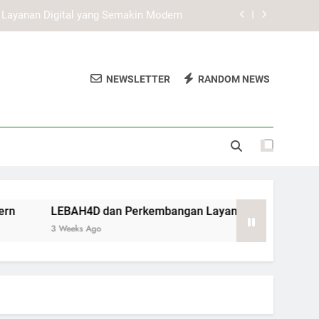
ayanan Digital yang Semakin Modern
ayanan Digital yang Semakin Modern
n Layanan Digital yang Lebih Modern
NEWSLETTER
RANDOM NEWS
e
lalui Smartphone dengan Lebih Aman
ormance. Untuk Performa Optimal Anda.
ayanan Digital yang Semakin Modern
ayanan Digital yang Semakin Modern
n Layanan Digital yang Lebih Modern
EBAH4D dan Perkembangan Layanan Digital yang Semakin Mo
Weeks Ago