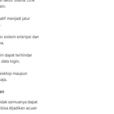
faktor utama. Link
ain:
atif menjadi jalur
.
n sistem enkripsi dan
ma.
n dapat terhindar
 data login.
 desktop maupun
aja.
an
 Tidak semuanya dapat
 bisa dijadikan acuan