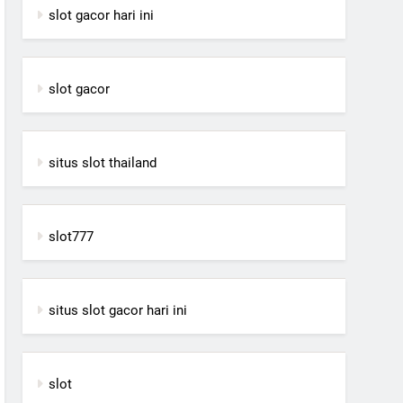
slot gacor hari ini
slot gacor
situs slot thailand
slot777
situs slot gacor hari ini
slot