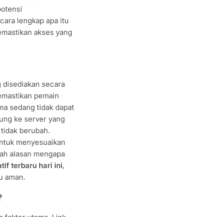
potensi
cara lengkap apa itu
memastikan akses yang
g disediakan secara
memastikan pemain
ma sedang tidak dapat
ubung ke server yang
 tidak berubah.
 untuk menyesuaikan
ilah alasan mengapa
atif terbaru hari ini
,
au aman.
?