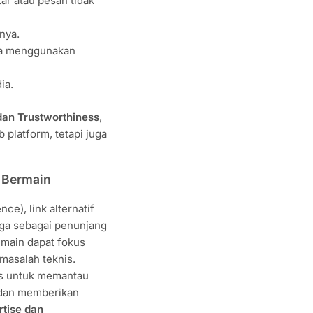
tar atau pesan tidak
nya.
ika menggunakan
ia.
dan Trustworthiness
,
platform, tetapi juga
n Bermain
e), link alternatif
juga sebagai penunjang
emain dapat fokus
masalah teknis.
sus untuk memantau
 dan memberikan
rtise dan