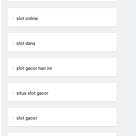
slot online
slot dana
slot gacor hari ini
situs slot gacor
slot gacor