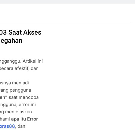
03 Saat Akses
cegahan
gganggu. Artikel ini
cara efektif, dan
snya menjadi
arang pengguna
den”
saat mencoba
ngguna, error ini
ng menjelaskan
ahami
apa itu Error
oras88
, dan