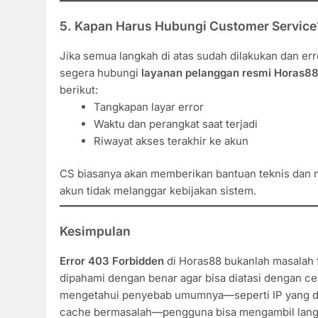
5. Kapan Harus Hubungi Customer Service
Jika semua langkah di atas sudah dilakukan dan err
segera hubungi
layanan pelanggan resmi Horas8
berikut:
Tangkapan layar error
Waktu dan perangkat saat terjadi
Riwayat akses terakhir ke akun
CS biasanya akan memberikan bantuan teknis dan 
akun tidak melanggar kebijakan sistem.
Kesimpulan
Error 403 Forbidden
di Horas88 bukanlah masalah fa
dipahami dengan benar agar bisa diatasi dengan c
mengetahui penyebab umumnya—seperti IP yang dib
cache bermasalah—pengguna bisa mengambil langk