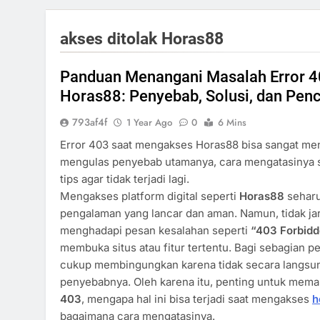
akses ditolak Horas88
Panduan Menangani Masalah Error 4
Horas88: Penyebab, Solusi, dan Pen
793af4f
1 Year Ago
0
6 Mins
Error 403 saat mengakses Horas88 bisa sangat men
mengulas penyebab utamanya, cara mengatasinya se
tips agar tidak terjadi lagi.
Mengakses platform digital seperti
Horas88
seharu
pengalaman yang lancar dan aman. Namun, tidak j
menghadapi pesan kesalahan seperti
“403 Forbid
membuka situs atau fitur tertentu. Bagi sebagian pe
cukup membingungkan karena tidak secara langsu
penyebabnya. Oleh karena itu, penting untuk mem
403
, mengapa hal ini bisa terjadi saat mengakses
h
bagaimana cara mengatasinya.