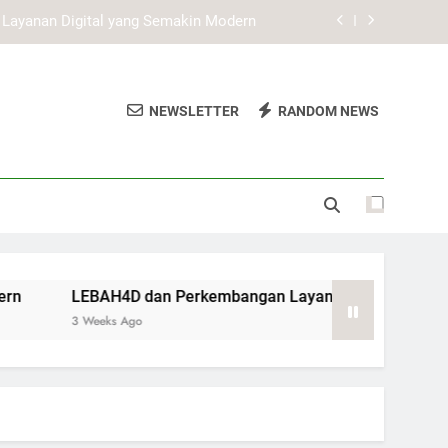
ayanan Digital yang Semakin Modern
ayanan Digital yang Semakin Modern
n Layanan Digital yang Lebih Modern
NEWSLETTER
RANDOM NEWS
e
lalui Smartphone dengan Lebih Aman
ormance. Untuk Performa Optimal Anda.
ayanan Digital yang Semakin Modern
ayanan Digital yang Semakin Modern
n Layanan Digital yang Lebih Modern
EBAH4D dan Perkembangan Layanan Digital yang Semakin Mo
Weeks Ago