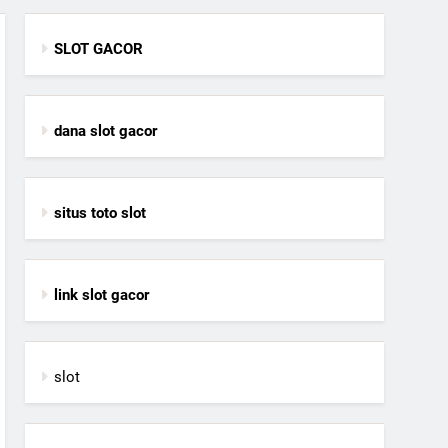
SLOT GACOR
dana slot gacor
situs toto slot
link slot gacor
slot