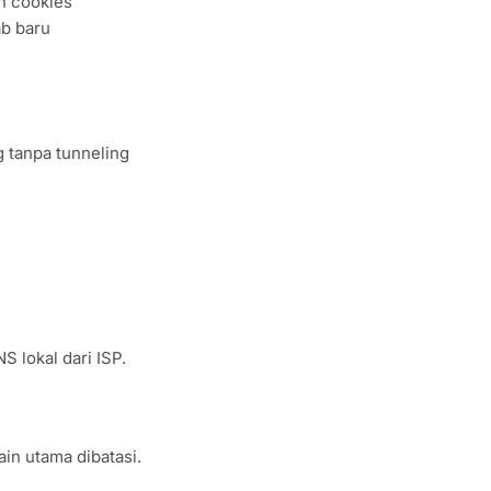
n cookies
ab baru
 tanpa tunneling
 lokal dari ISP.
ain utama dibatasi.