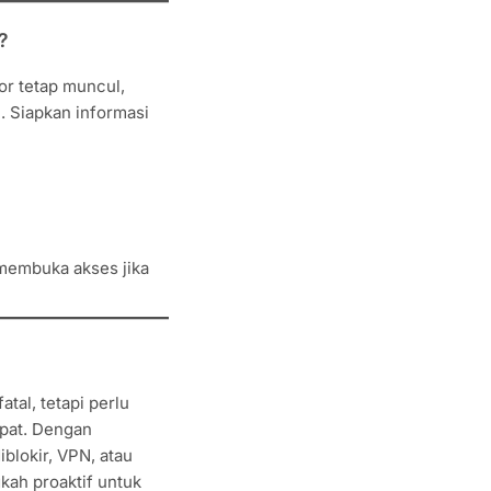
?
or tetap muncul,
8
. Siapkan informasi
membuka akses jika
tal, tetapi perlu
epat. Dengan
lokir, VPN, atau
ah proaktif untuk