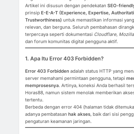
Artikel ini disusun dengan pendekatan
SEO-friendl
prinsip
E-E-A-T (Experience, Expertise, Authoritat
Trustworthiness)
untuk memastikan informasi yang 
relevan, dan berguna. Seluruh pembahasan dirang
terpercaya seperti dokumentasi
Cloudflare
,
Mozill
dan forum komunitas digital pengguna aktif.
1. Apa Itu Error 403 Forbidden?
Error 403 Forbidden
adalah status HTTP yang me
server memahami permintaan pengguna, tetapi
men
memprosesnya
. Artinya, koneksi Anda berhasil t
Horas88, namun sistem menolak memberikan akses
tertentu.
Berbeda dengan error 404 (halaman tidak ditemuk
adanya pembatasan
hak akses
, baik dari sisi peng
pengaturan keamanan jaringan.