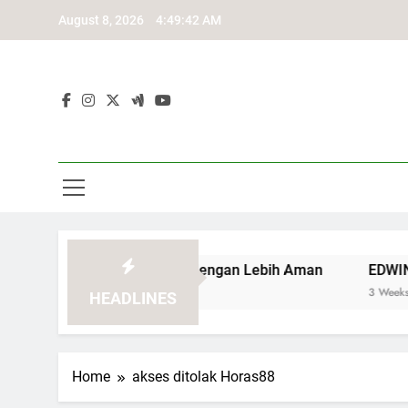
Skip
August 8, 2026
4:49:43 AM
to
content
Blu
Dapatkan 
alui Smartphone dengan Lebih Aman
EDWINSLOT dan P
3 Weeks Ago
HEADLINES
Home
akses ditolak Horas88