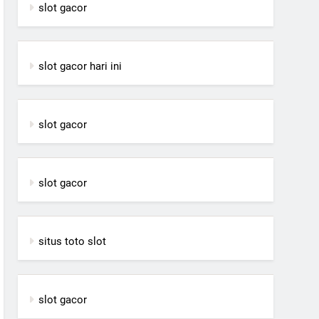
slot gacor
slot gacor hari ini
slot gacor
slot gacor
situs toto slot
slot gacor