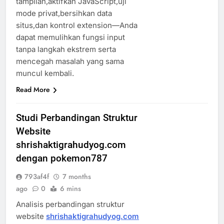
tampilan,aktifkan JavaScript,uji
mode privat,bersihkan data
situs,dan kontrol extension—Anda
dapat memulihkan fungsi input
tanpa langkah ekstrem serta
mencegah masalah yang sama
muncul kembali.
Read More
Studi Perbandingan Struktur
Website
shrishaktigrahudyog.com
dengan pokemon787
793af4f
7 months
ago
0
6 mins
Analisis perbandingan struktur
website
shrishaktigrahudyog.com