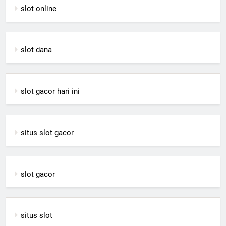
slot online
slot dana
slot gacor hari ini
situs slot gacor
slot gacor
situs slot