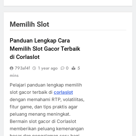
Memilih Slot
Panduan Lengkap Cara
Memilih Slot Gacor Terbaik
di Corlaslot
793af4f
1 year ago
0
5
mins
Pelajari panduan lengkap memilih
slot gacor terbaik di
corlaslot
dengan memahami RTP, volatilitas,
fitur game, dan tips praktis agar
peluang menang meningkat.
Bermain slot gacor di Corlaslot
memberikan peluang kemenangan
besar dan pengalaman seru bagi