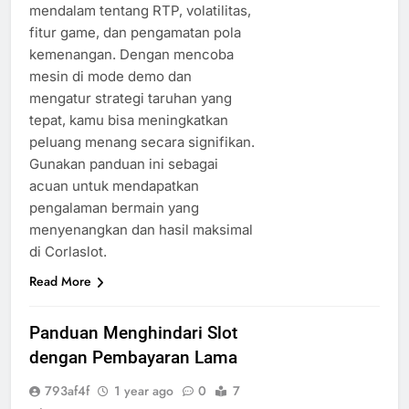
mendalam tentang RTP, volatilitas,
fitur game, dan pengamatan pola
kemenangan. Dengan mencoba
mesin di mode demo dan
mengatur strategi taruhan yang
tepat, kamu bisa meningkatkan
peluang menang secara signifikan.
Gunakan panduan ini sebagai
acuan untuk mendapatkan
pengalaman bermain yang
menyenangkan dan hasil maksimal
di Corlaslot.
Read More
Panduan Menghindari Slot
dengan Pembayaran Lama
793af4f
1 year ago
0
7