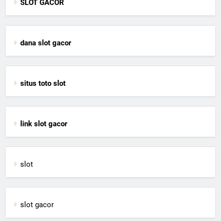
SLOT GACOR
dana slot gacor
situs toto slot
link slot gacor
slot
slot gacor