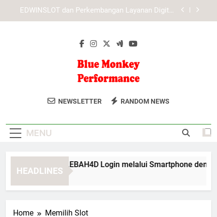
Skip
LEBAH4D dan Perkembangan Layanan Digital
to
yang Semakin Modern
content
KAYA787 dan Perkembangan Layanan Digital yang
Lebih Modern
Cara Melakukan LEBAH4D Login melalui
Smartphone dengan Lebih Aman
EDWINSLOT dan Perkembangan Layanan Digital
yang Semakin Modern
Blue Monkey
Dapatkan Produk Kesehatan Dan
LEBAH4D dan Perkembangan Layanan Digital
NEWSLETTER
RANDOM NEWS
yang Semakin Modern
Performance
Kebugaran Terbaik Di Blue Monkey
KAYA787 dan Perkembangan Layanan Digital yang
Performance. Untuk Performa Optimal
Lebih Modern
MENU
Anda.
ara Melakukan LEBAH4D Login melalui Smartphone dengan L
HEADLINES
Weeks Ago
Home
Memilih Slot