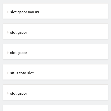
slot gacor hari ini
slot gacor
slot gacor
situs toto slot
slot gacor