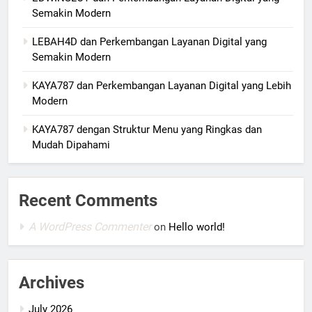
Semakin Modern
LEBAH4D dan Perkembangan Layanan Digital yang
Semakin Modern
KAYA787 dan Perkembangan Layanan Digital yang Lebih
Modern
KAYA787 dengan Struktur Menu yang Ringkas dan
Mudah Dipahami
Recent Comments
A WordPress Commenter
on
Hello world!
Archives
July 2026