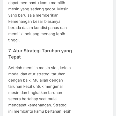
dapat membantu kamu memilih
mesin yang sedang gacor. Mesin
yang baru saja memberikan
kemenangan besar biasanya
berada dalam kondisi panas dan
memiliki peluang menang lebih
tinggi.
7. Atur Strategi Taruhan yang
Tepat
Setelah memilih mesin slot, kelola
modal dan atur strategi taruhan
dengan baik. Mulailah dengan
taruhan kecil untuk mengenal
mesin dan tingkatkan taruhan
secara bertahap saat mulai
mendapat kemenangan. Strategi
ini membantu kamu bertahan lebih