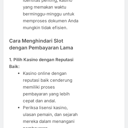
identitas penting, kasino
yang memakan waktu
berminggu-minggu untuk
memproses dokumen Anda
mungkin tidak efisien.
Cara Menghindari Slot
dengan Pembayaran Lama
1. Pilih Kasino dengan Reputasi
Baik:
Kasino online dengan
reputasi baik cenderung
memiliki proses
pembayaran yang lebih
cepat dan andal.
Periksa lisensi kasino,
ulasan pemain, dan sejarah
mereka dalam menangani