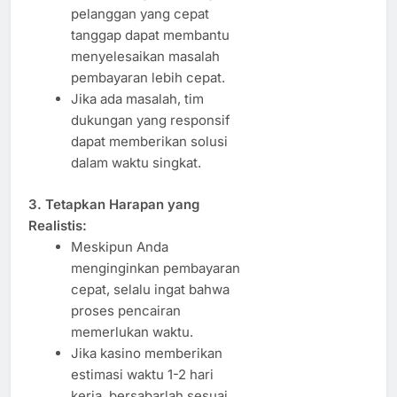
pelanggan yang cepat
tanggap dapat membantu
menyelesaikan masalah
pembayaran lebih cepat.
Jika ada masalah, tim
dukungan yang responsif
dapat memberikan solusi
dalam waktu singkat.
3. Tetapkan Harapan yang
Realistis:
Meskipun Anda
menginginkan pembayaran
cepat, selalu ingat bahwa
proses pencairan
memerlukan waktu.
Jika kasino memberikan
estimasi waktu 1-2 hari
kerja, bersabarlah sesuai