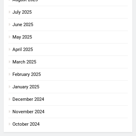
July 2025
June 2025
May 2025
April 2025
March 2025
February 2025
January 2025
December 2024
November 2024
October 2024