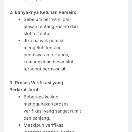
2. Banyaknya Keluhan Pemain:
Sebelum bermain, cari
ulasan tentang kasino dan
slot tertentu.
Jika banyak pemain
mengeluh tentang
pembayaran tertunda,
kemungkinan besar slot
tersebut bermasalah.
3. Proses Verifikasi yang
Berlarut-larut:
Beberapa kasino
menggunakan proses
verifikasi yang sangat rumit
dan panjang.
Meskipun verifikasi