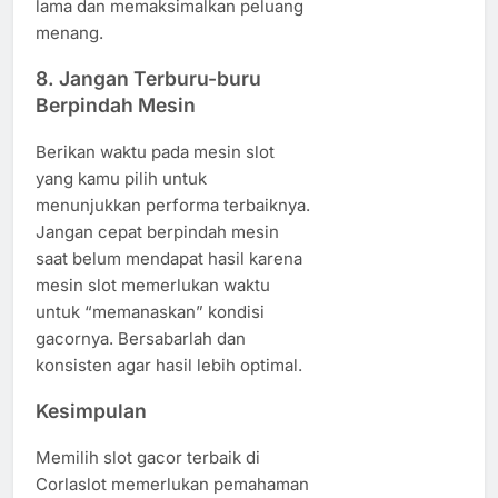
lama dan memaksimalkan peluang
menang.
8. Jangan Terburu-buru
Berpindah Mesin
Berikan waktu pada mesin slot
yang kamu pilih untuk
menunjukkan performa terbaiknya.
Jangan cepat berpindah mesin
saat belum mendapat hasil karena
mesin slot memerlukan waktu
untuk “memanaskan” kondisi
gacornya. Bersabarlah dan
konsisten agar hasil lebih optimal.
Kesimpulan
Memilih slot gacor terbaik di
Corlaslot memerlukan pemahaman