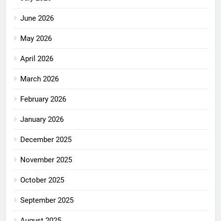
June 2026
May 2026
April 2026
March 2026
February 2026
January 2026
December 2025
November 2025
October 2025
September 2025
August 2025