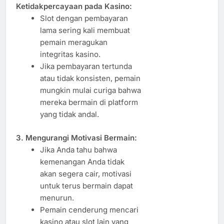
Ketidakpercayaan pada Kasino:
Slot dengan pembayaran
lama sering kali membuat
pemain meragukan
integritas kasino.
Jika pembayaran tertunda
atau tidak konsisten, pemain
mungkin mulai curiga bahwa
mereka bermain di platform
yang tidak andal.
3. Mengurangi Motivasi Bermain:
Jika Anda tahu bahwa
kemenangan Anda tidak
akan segera cair, motivasi
untuk terus bermain dapat
menurun.
Pemain cenderung mencari
kasino atau slot lain yang