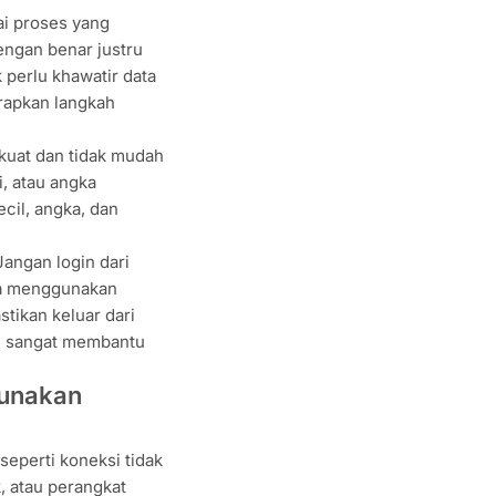
i proses yang
engan benar justru
perlu khawatir data
rapkan langkah
kuat dan tidak mudah
i, atau angka
cil, angka, dan
Jangan login dari
ksa menggunakan
stikan keluar dari
ni sangat membantu
gunakan
seperti koneksi tidak
, atau perangkat