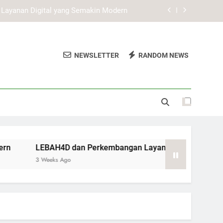
ayanan Digital yang Semakin Modern
ayanan Digital yang Semakin Modern
n Layanan Digital yang Lebih Modern
NEWSLETTER
RANDOM NEWS
e
lalui Smartphone dengan Lebih Aman
ormance. Untuk Performa Optimal Anda.
ayanan Digital yang Semakin Modern
ayanan Digital yang Semakin Modern
n Layanan Digital yang Lebih Modern
BAH4D dan Perkembangan Layanan Digital yang Semakin Mo
Weeks Ago