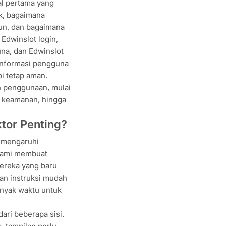
l pertama yang
k, bagaimana
n, dan bagaimana
 Edwinslot login,
na, dan Edwinslot
informasi pengguna
pi tetap aman.
n penggunaan, mulai
, keamanan, hingga
or Penting?
emengaruhi
hami membuat
mereka yang baru
an instruksi mudah
anyak waktu untuk
ari beberapa sisi.