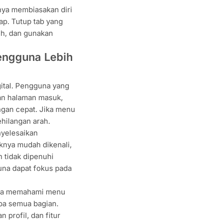
ya membiasakan diri
p. Tutup tab yang
nuh, dan gunakan
engguna Lebih
gital. Pengguna yang
an halaman masuk,
engan cepat. Jika menu
ehilangan arah.
yelesaikan
knya mudah dikenali,
n tidak dipenuhi
na dapat fokus pada
nya memahami menu
oba semua bagian.
 profil, dan fitur