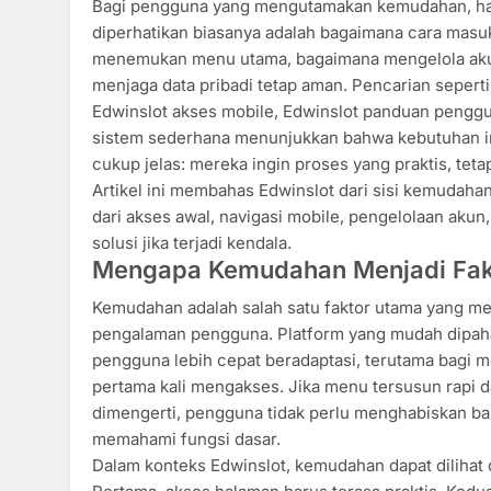
Bagi pengguna yang mengutamakan kemudahan, ha
diperhatikan biasanya adalah bagaimana cara masu
menemukan menu utama, bagaimana mengelola aku
menjaga data pribadi tetap aman. Pencarian seperti
Edwinslot akses mobile, Edwinslot panduan penggu
sistem sederhana menunjukkan bahwa kebutuhan 
cukup jelas: mereka ingin proses yang praktis, teta
Artikel ini membahas Edwinslot dari sisi kemudaha
dari akses awal, navigasi mobile, pengelolaan akun
solusi jika terjadi kendala.
Mengapa Kemudahan Menjadi Fakt
Kemudahan adalah salah satu faktor utama yang m
pengalaman pengguna. Platform yang mudah dipa
pengguna lebih cepat beradaptasi, terutama bagi 
pertama kali mengakses. Jika menu tersusun rapi d
dimengerti, pengguna tidak perlu menghabiskan b
memahami fungsi dasar.
Dalam konteks Edwinslot, kemudahan dapat dilihat d