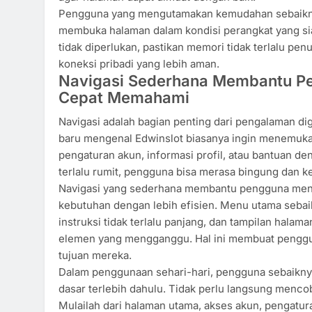
Pengguna yang mengutamakan kemudahan sebaikn
membuka halaman dalam kondisi perangkat yang sia
tidak diperlukan, pastikan memori tidak terlalu pe
koneksi pribadi yang lebih aman.
Navigasi Sederhana Membantu P
Cepat Memahami
Navigasi adalah bagian penting dari pengalaman di
baru mengenal Edwinslot biasanya ingin menemuk
pengaturan akun, informasi profil, atau bantuan d
terlalu rumit, pengguna bisa merasa bingung dan k
Navigasi yang sederhana membantu pengguna men
kebutuhan dengan lebih efisien. Menu utama sebai
instruksi tidak terlalu panjang, dan tampilan halama
elemen yang mengganggu. Hal ini membuat penggu
tujuan mereka.
Dalam penggunaan sehari-hari, pengguna sebaik
dasar terlebih dahulu. Tidak perlu langsung menc
Mulailah dari halaman utama, akses akun, pengaturan