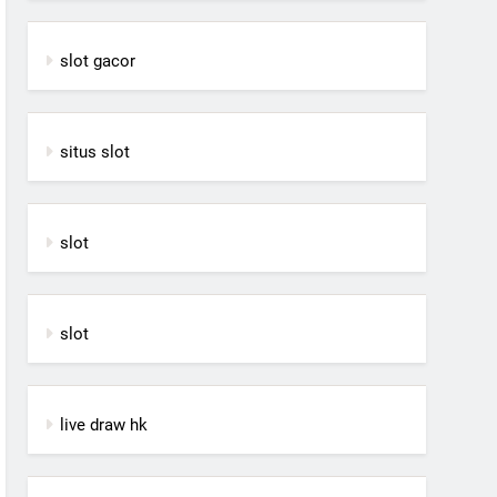
slot gacor
situs slot
slot
slot
live draw hk