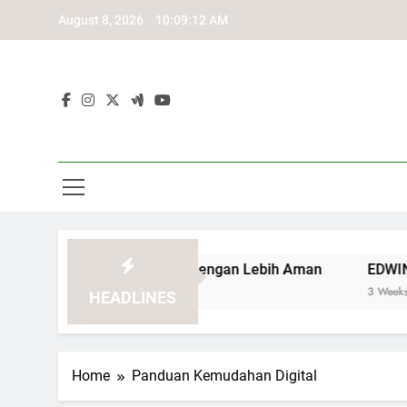
Skip
August 8, 2026
10:09:13 AM
to
content
Blu
Dapatkan 
alui Smartphone dengan Lebih Aman
EDWINSLOT dan Pe
3 Weeks Ago
HEADLINES
Home
Panduan Kemudahan Digital