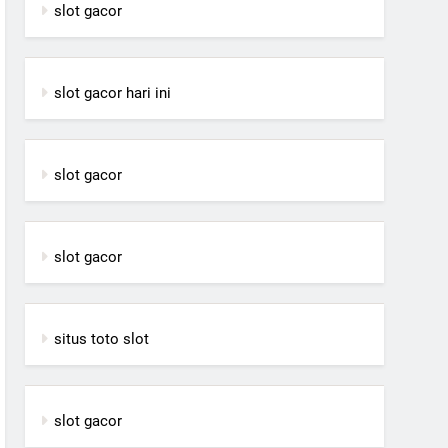
slot gacor
slot gacor hari ini
slot gacor
slot gacor
situs toto slot
slot gacor