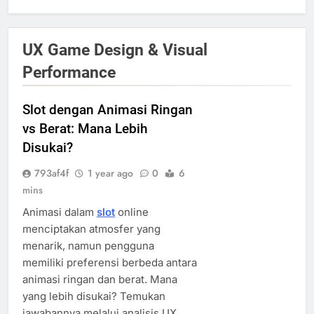
UX Game Design & Visual
Performance
Slot dengan Animasi Ringan
vs Berat: Mana Lebih
Disukai?
793af4f
1 year ago
0
6
mins
Animasi dalam
slot
online
menciptakan atmosfer yang
menarik, namun pengguna
memiliki preferensi berbeda antara
animasi ringan dan berat. Mana
yang lebih disukai? Temukan
jawabannya melalui analisis UX